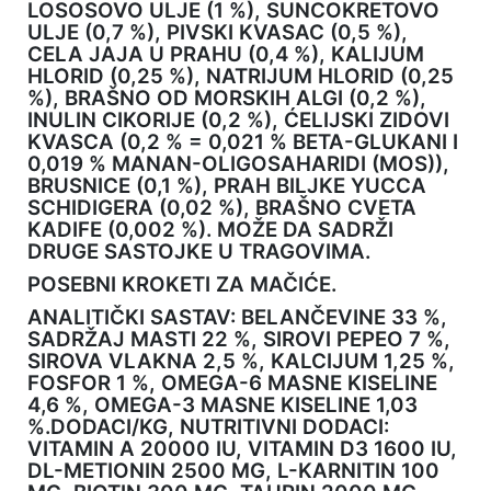
LOSOSOVO ULJE (1 %), SUNCOKRETOVO
ULJE (0,7 %), PIVSKI KVASAC (0,5 %),
CELA JAJA U PRAHU (0,4 %), KALIJUM
HLORID (0,25 %), NATRIJUM HLORID (0,25
%), BRAŠNO OD MORSKIH ALGI (0,2 %),
INULIN CIKORIJE (0,2 %), ĆELIJSKI ZIDOVI
KVASCA (0,2 % = 0,021 % BETA-GLUKANI I
0,019 % MANAN-OLIGOSAHARIDI (MOS)),
BRUSNICE (0,1 %), PRAH BILJKE YUCCA
SCHIDIGERA (0,02 %), BRAŠNO CVETA
KADIFE (0,002 %). MOŽE DA SADRŽI
DRUGE SASTOJKE U TRAGOVIMA.
POSEBNI KROKETI ZA MAČIĆE.
ANALITIČKI SASTAV: BELANČEVINE 33 %,
SADRŽAJ MASTI 22 %, SIROVI PEPEO 7 %,
SIROVA VLAKNA 2,5 %, KALCIJUM 1,25 %,
FOSFOR 1 %, OMEGA-6 MASNE KISELINE
4,6 %, OMEGA-3 MASNE KISELINE 1,03
%.DODACI/KG, NUTRITIVNI DODACI:
VITAMIN A 20000 IU, VITAMIN D3 1600 IU,
DL-METIONIN 2500 MG, L-KARNITIN 100