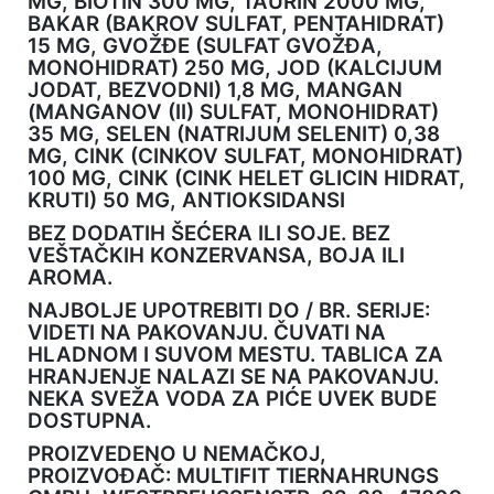
MG, BIOTIN 300 ΜG, TAURIN 2000 MG,
BAKAR (BAKROV SULFAT, PENTAHIDRAT)
15 MG, GVOŽĐE (SULFAT GVOŽĐA,
MONOHIDRAT) 250 MG, JOD (KALCIJUM
JODAT, BEZVODNI) 1,8 MG, MANGAN
(MANGANOV (II) SULFAT, MONOHIDRAT)
35 MG, SELEN (NATRIJUM SELENIT) 0,38
MG, CINK (CINKOV SULFAT, MONOHIDRAT)
100 MG, CINK (CINK HELET GLICIN HIDRAT,
KRUTI) 50 MG, ANTIOKSIDANSI
BEZ DODATIH ŠEĆERA ILI SOJE. BEZ
VEŠTAČKIH KONZERVANSA, BOJA ILI
AROMA.
NAJBOLJE UPOTREBITI DO / BR. SERIJE:
VIDETI NA PAKOVANJU. ČUVATI NA
HLADNOM I SUVOM MESTU. TABLICA ZA
HRANJENJE NALAZI SE NA PAKOVANJU.
NEKA SVEŽA VODA ZA PIĆE UVEK BUDE
DOSTUPNA.
PROIZVEDENO U NEMAČKOJ,
PROIZVOĐAČ: MULTIFIT TIERNAHRUNGS