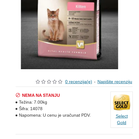
0 recenzija(e)
-
Napišite recenziju
NEMA NA STANJU
Težina:
7.00kg
Šifra:
14078
Napomena:
U cenu je uračunat PDV.
Select
Gold