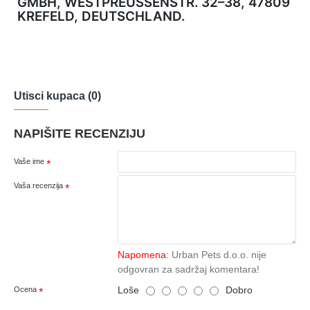
GMBH, WESTPREUSSENSTR. 32–38, 47809 K
REFELD, DEUTSCHLAND.
Utisci kupaca (0)
NAPIŠITE RECENZIJU
Vaše ime
Vaša recenzija
Napomena:
Urban Pets d.o.o. nije
odgovran za sadržaj komentara!
Loše
Dobro
Ocena