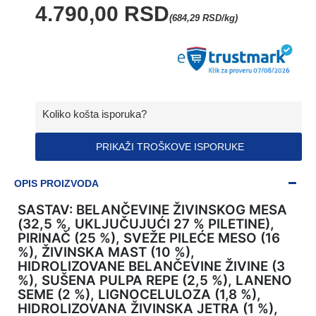
4.790,00 RSD
(684,29 RSD/kg)
Koliko košta isporuka?
PRIKAŽI TROŠKOVE ISPORUKE
OPIS PROIZVODA
SASTAV: BELANČEVINE ŽIVINSKOG MESA
(32,5 %, UKLJUČUJUĆI 27 % PILETINE),
PIRINAČ (25 %), SVEŽE PILEĆE MESO (16
%), ŽIVINSKA MAST (10 %),
HIDROLIZOVANE BELANČEVINE ŽIVINE (3
%), SUŠENA PULPA REPE (2,5 %), LANENO
SEME (2 %), LIGNOCELULOZA (1,8 %),
HIDROLIZOVANA ŽIVINSKA JETRA (1 %),