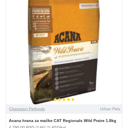
Champion Petfoods
Urban Pets
Acana hrana za mačke CAT Regionals Wild Praire 1.8kg
4.790,00 RSD
(2.661,11 RSD/kg)