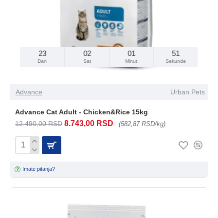
23
02
01
49
Dan
Sat
Minut
Sekunde
Advance
Urban Pets
Advance Cat Adult - Chicken&Rice 15kg
8.743,00 RSD
12.490,00 RSD
(582,87 RSD/kg)
Imate pitanja?