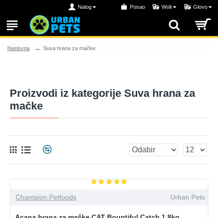
Nalog
Posao
Wolt
Glovo
Suva hrana za mačke
Naslovna
Proizvodi iz kategorije Suva hrana za
mačke
Champion Petfoods
Urban Pets
Acana hrana za mačke CAT Bountiful Catch 1.8kg