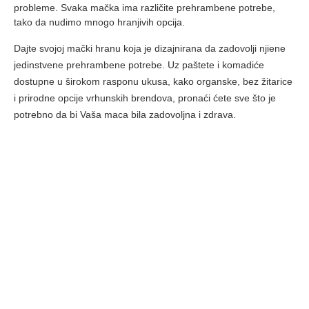
probleme. Svaka mačka ima različite prehrambene potrebe,
tako da nudimo mnogo hranjivih opcija.
Dajte svojoj mački hranu koja je dizajnirana da zadovolji njiene
jedinstvene prehrambene potrebe. Uz paštete i komadiće
dostupne u širokom rasponu ukusa, kako organske, bez žitarice
i prirodne opcije vrhunskih brendova, pronaći ćete sve što je
potrebno da bi Vaša maca bila zadovoljna i zdrava.