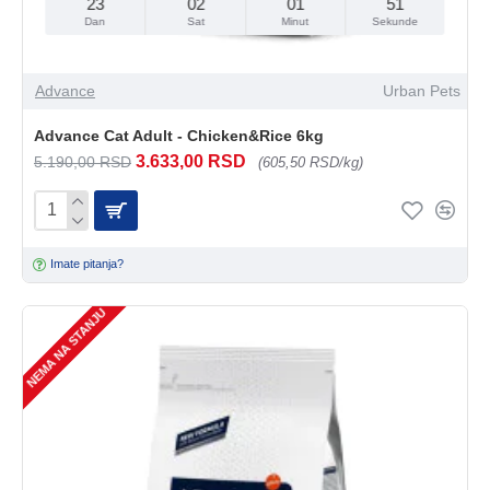
23
02
01
49
Dan
Sat
Minut
Sekunde
Advance
Urban Pets
Advance Cat Adult - Chicken&Rice 6kg
3.633,00 RSD
5.190,00 RSD
(605,50 RSD/kg)
Imate pitanja?
NEMA NA STANJU