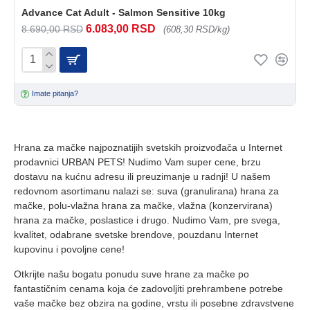
Advance Cat Adult - Salmon Sensitive 10kg
6.083,00 RSD
8.690,00 RSD
(608,30 RSD/kg)
Imate pitanja?
Hrana za mačke najpoznatijih svetskih proizvođača u Internet
prodavnici URBAN PETS! Nudimo Vam super cene, brzu
dostavu na kućnu adresu ili preuzimanje u radnji! U našem
redovnom asortimanu nalazi se: suva (granulirana) hrana za
mačke, polu-vlažna hrana za mačke, vlažna (konzervirana)
hrana za mačke, poslastice i drugo. Nudimo Vam, pre svega,
kvalitet, odabrane svetske brendove, pouzdanu Internet
kupovinu i povoljne cene!
Otkrijte našu bogatu ponudu suve hrane za mačke po
fantastičnim cenama koja će zadovoljiti prehrambene potrebe
vaše mačke bez obzira na godine, vrstu ili posebne zdravstvene