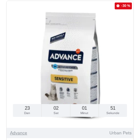
-30 %
23
02
01
49
Dan
Sat
Minut
Sekunde
Advance
Urban Pets