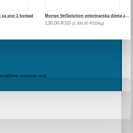
ći za pse 1 komad
Monge VetSolution veterinarska dijeta za mačke DERMATOSIS 100g
130,00 RSD
(1.300,00 RSD/kg)
orudžbine vrednosti veće