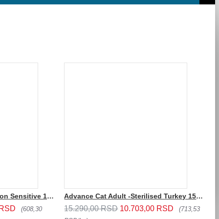
Advance Cat Adult - Salmon Sensitive 10kg
Advance Cat Adult -Sterilised Turkey 15kg
A
 RSD
15.290,00 RSD
10.703,00 RSD
9
(608,30
(713,53