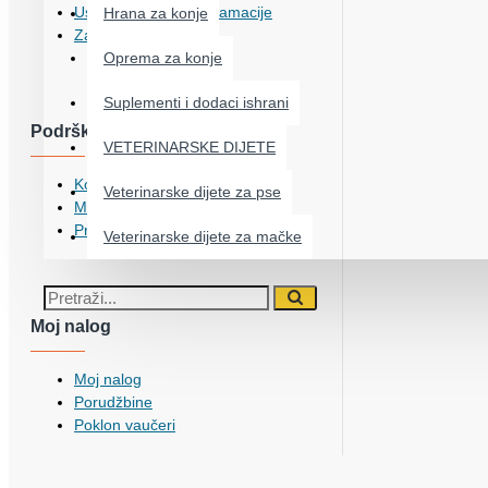
Uslovi kupovine i reklamacije
Hrana za konje
Zaposlenje
NOVO!
Oprema za konje
Suplementi i dodaci ishrani
Podrška
VETERINARSKE DIJETE
Kontakt
Veterinarske dijete za pse
Mapa sajta
Proizvođači
Veterinarske dijete za mačke
Moj nalog
Moj nalog
Porudžbine
Poklon vaučeri