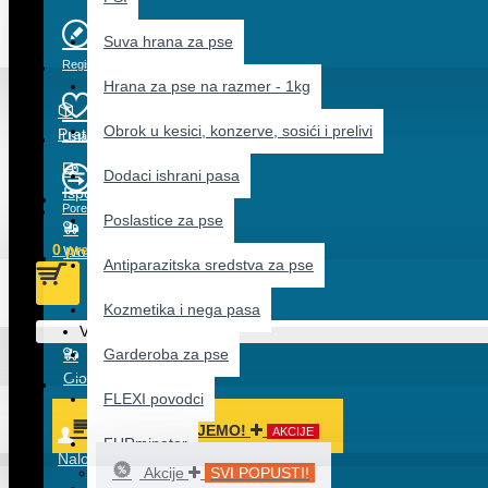
Suva hrana za pse
Registracija
Hrana za pse na razmer - 1kg
Obrok u kesici, konzerve, sosići i prelivi
Prati pošiljku
Lista želja
Dodaci ishrani pasa
Isporuka
Poređenje
Poslastice za pse
0 predmet(a) - 0,00 RSD
Wolt
Antiparazitska sredstva za pse
Kozmetika i nega pasa
Vaša korpa je prazna!
Garderoba za pse
Meni
Glovo
FLEXI povodci
PREPORUČUJEMO!
AKCIJE
FURminator
Nalog
Akcije
SVI POPUSTI!