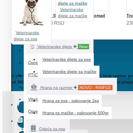
SITNE ŽIVOTINJE
Veterinarske
Hrana za sitne životinje
NexGard SPECTRA za pse 1 komad
dijete za mačke
1.990,00 RSD
23
Vitamini i dodaci za sitne žitvotnje
Veterinarske
Posipi, seno, piljevina
dijete za pse
Veterinarske dijete
New
Kavezi i kućice
Veterinarske dijete za pse
Oprema za sitne životinje
Veterinarske dijete za mačke
PTICE
U internet prodavnici URBAN PETS možete naći širok spektar p
od 3000 din i težine do 30kg. Sve proizvode možete i lično preu
Hrana za ptice
Hrana na razmer
NOVO - RINFUZ
Vitamini i dodaci za ptice
Hrana za pse - pakovanje 1kg
Oprema za ptice
Hrana za mačke - pakovanje 500gr
Posipi za ptice
Odeća za pse