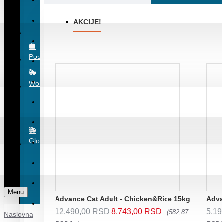
Igračke za pse
Ležaljke i krevetići
AKCIJE!
Torbe i transporteri
Posao
Oprema za pse
MAČKE
Wolt
Suva hrana za mačke
Hrana za mačke na razmer - 500g
Glovo
Konzervirana hrana za mačke
Obrok u kesici, sosići i prelivi
Poslastice za mačke
Menu
Advance Cat Adult - Chicken&Rice 15kg
Adva
Antiparazitska sredstva za mačke
12.490,00 RSD
8.743,00 RSD
5.1
(582,87
Naslovna