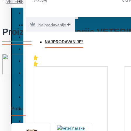
Preparati za mačke
RSD/kg)
RSD/
VETERINARSKE DIJETE
Kozmetika i nega mačaka
Igračke za mačke
Najprodavanije
Proizvodi iz kategorije VETE
Posipi za mačke
NAJPRODAVANIJE!
Transporteri i ležaljke
Oprema za mačke
VETERINARSKA APOTEKA
Baby program
Lekovi za kućne ljubimce
Potkategorije
Nega kućnih ljubimaca
Suplementi, preparati i dodaci ishrani