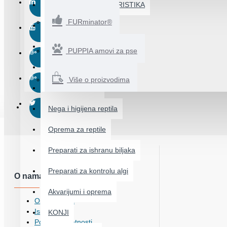
AKVARISTIKA I TERARISTIKA
FURminator®
Hrana za ribice
Lekovi za ribice
PUPPIA amovi za pse
Kvalitet vode
Više o proizvodima
Hrana za reptile
PSI
Nega i higijena reptila
Oprema za reptile
Preparati za ishranu biljaka
Preparati za kontrolu algi
O nama
Akvarijumi i oprema
Opšti podaci
Isporuka
KONJI
Politika privatnosti