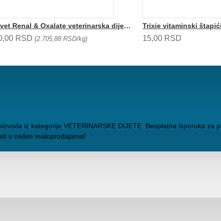
Trovet Renal & Oxalate veterinarska dijeta za mačke kesica 85g
Trixie vitaminski štapi
0,00 RSD
15,00 RSD
(2.705,88 RSD/kg)
roizvoda iz kategorije VETERINARSKE DIJETE. Besplatna isporuka za p
zeti u našim maloprodajama!