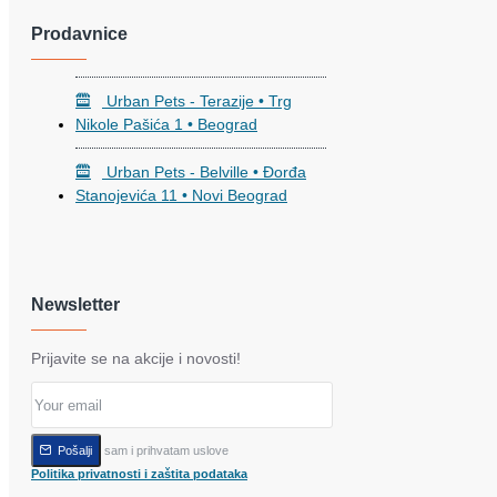
Prodavnice
Urban Pets - Terazije • Trg
Nikole Pašića 1 • Beograd
Urban Pets - Belville • Đorđa
Stanojevića 11 • Novi Beograd
Newsletter
Prijavite se na akcije i novosti!
Pročitao sam i prihvatam uslove
Pošalji
Politika privatnosti i zaštita podataka