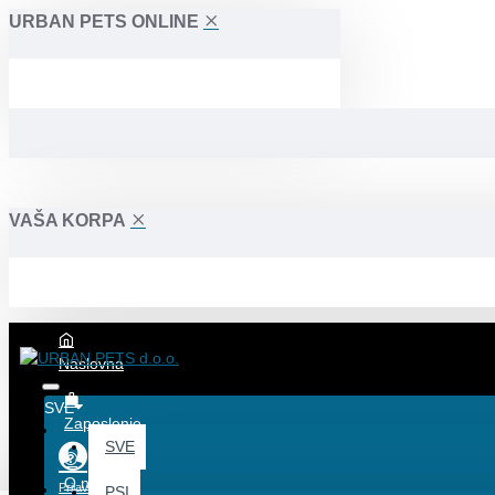
URBAN PETS ONLINE
VAŠA KORPA
Naslovna
SVE
Zaposlenje
SVE
O nama
Prijava
PSI