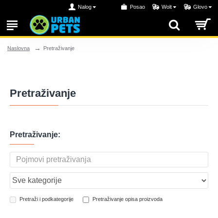
Nalog
Posao
Wolt
Glovo
Pretraživanje
Naslovna
Pretraživanje
Pretraživanje:
Pretraži i podkategorije
Pretraživanje opisa proizvoda