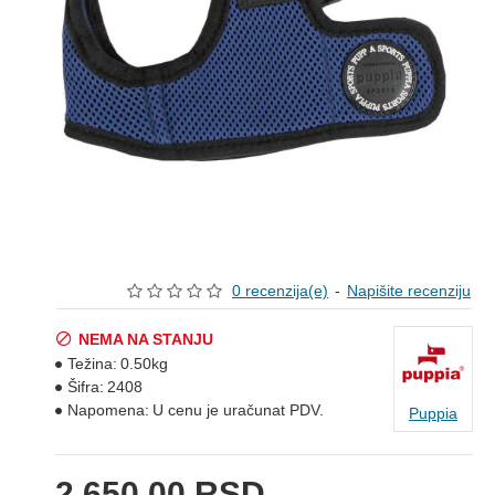
0 recenzija(e)
-
Napišite recenziju
NEMA NA STANJU
Težina:
0.50kg
Šifra:
2408
Napomena:
U cenu je uračunat PDV.
Puppia
2.650,00 RSD