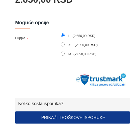
Moguće opcije
L
(2.650,00 RSD)
Puppia
XL
(2.990,00 RSD)
M
(2.650,00 RSD)
Koliko košta isporuka?
PRIKAŽI TROŠKOVE ISPORUKE