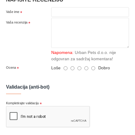
Vaše ime
Vaša recenzija
Napomena:
Urban Pets d.o.o. nije
odgovran za sadržaj komentara!
Loše
Dobro
Ocena
Validacija (anti-bot)
Kompletirajte validaciju