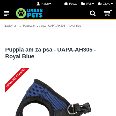
Nalog
Posao
Wolt
Glovo
Puppia am za psa - UAPA-AH305 - Royal Blue
Naslovna
Puppia am za psa - UAPA-AH305 -
Royal Blue
NEMA NA STANJU