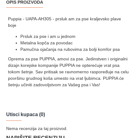
OPIS PROIZVODA
Puppia - UAPA-AH305 - prsluk am za pse kraljevsko plave
boje
Prsluk za pse i am u jednom
Metalna kopča za povodac
Pamučna ojačanja na rubovima za bolji komfor psa
Oprema za pse PUPPIA, amovi za pse. Jedinstven i originalni
dizajn korejske kompanije PUPPIA ne opterećuje vrat psa
tokom šetnje. Sav pritisak se ravnomerno raspoređuje na celu
površinu grudnog koša umesto na vrat ljubimca. PUPPIA će
šetnju učiniti zadovoljstvom za Vašeg psa i Vas!
Utisci kupaca (0)
Nema recenzija za taj proizvod.
NAPIŠITE RECENZIJU