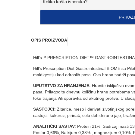
Koliko košta isporuka?
PRIKAŽ
OPIS PROIZVODA
Hill's™ PRESCRIPTION DIET™ GASTROINTESTINA
Hill's Prescription Diet Gastrointestinal BIOME sa Pi
maldigestiju kod odraslih pasa. Ova hrana sadrži poveća
UPUTSTVO ZA HRANJENJE:
Hranite isključivo ovo
pasa. Prilagodite dnevnu količinu hrane potrebama vaš
toku trajanja i/ili oporavka od akutnog proliva. U slu
SASTOJCI:
Žitarice, meso i derivati životinjskog porekl
sastojci: kukuruz, pirinač, celo dehidrirano jaje, brašn
ANALITIČKI SASTAV:
Protein 21%, Sadržaj masti 13
Fosfor 0,66%, Natrijum 0,38% , magnezijum 0,10%; 