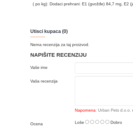
( po kg): Dodaci prehrani: E1 (gvožđe) 84,7 mg, E2 
Utisci kupaca (0)
Nema recenzija za taj proizvod.
NAPIŠITE RECENZIJU
Vaše ime
Vaša recenzija
Napomena:
Urban Pets d.o.o. 
Loše
Dobro
Ocena