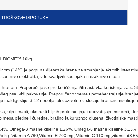
I TROŠKOVE ISPORUKE
L BIOME™ 10kg
letinom (14%) je potpuna dijetetska hrana za smanjenje akutnih intensti
n nivo elektrolita, vrlo svarljivih sastojaka i nizak nivo masti.
m hranom. Preporučuje se pre korišćenja i/ili nastavka korištenja zatraž
eg psa, vidi pakovanje. Preporučeno vreme upotrebe: trajanje hranjenja 
čaju maldigestije: 3-12 nedelje, ali doživotno u slučaju hronične insufic
a, ulja i masti, ekstrakti biljnih proteina, jaja i derivati jaja, minerali, d
o mesa piletine i ćuretine, brašno kukuruznog glutena, životinjske masti, 
,4%, Omega-3 masne kiseline 1,26%, Omega-6 masne kiseline 3,13%, S
Po kg: Vitamin A 760,Vitamin E 700 mg, Vitamin C 110 mg,vitamin d3