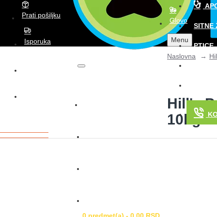
AP
Prati pošiljku
Glovo
SITNE 
Menu
Isporuka
PTICE
Naslovna
Hi
AKVARI
Wolt
KONJI
Glovo
Hill's 
Prijava
K
10kg
Registracija
Lista želja
Poređenje
0 predmet(a) - 0,00 RSD