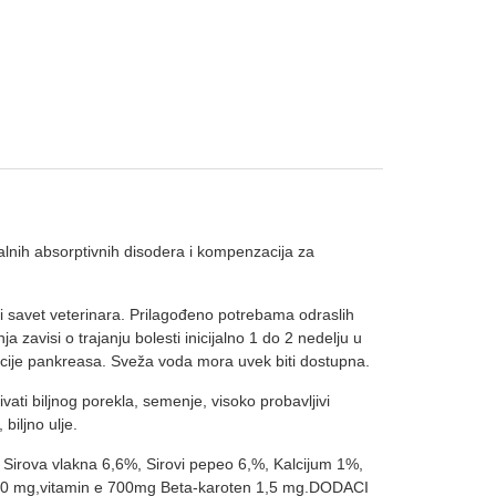
nalnih absorptivnih disodera i kompenzacija za
iti savet veterinara. Prilagođeno potrebama odraslih
zavisi o trajanju bolesti inicijalno 1 do 2 nedelju u
ijencije pankreasa. Sveža voda mora uvek biti dostupna.
erivati biljnog porekla, semenje, visoko probavljivi
biljno ulje.
irova vlakna 6,6%, Sirovi pepeo 6,%, Kalcijum 1%,
 650 mg,vitamin e 700mg Beta-karoten 1,5 mg.DODACI