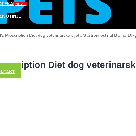
OTEKA
NOVO
ŽIVOTINJE
ll's Prescription Diet dog veterinarska dijeta Gastrointestinal Biome 10k
STIKA I TERARISTIKA
Prescription Diet dog veterinars
ONTAKT