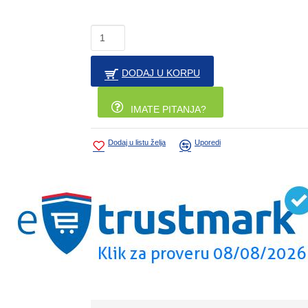
DODAJ U KORPU
IMATE PITANJA?
Dodaj u listu želja
Uporedi