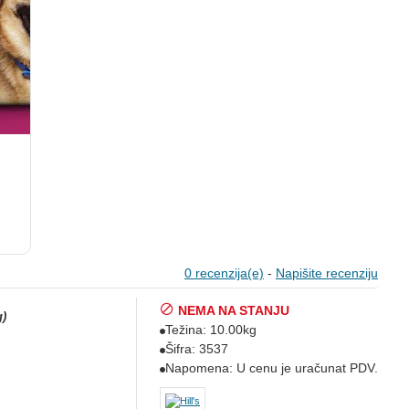
0 recenzija(e)
-
Napišite recenziju
NEMA NA STANJU
g)
Težina:
10.00kg
Šifra:
3537
Napomena:
U cenu je uračunat PDV.