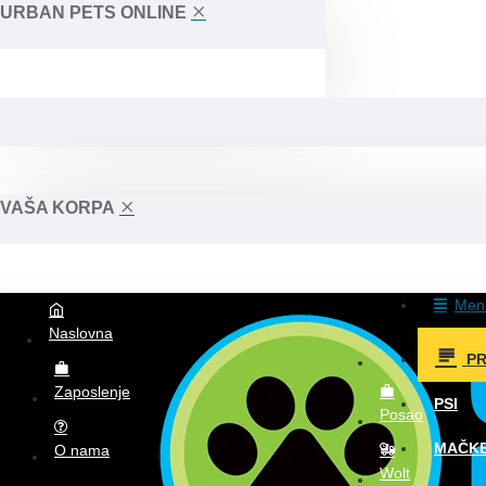
URBAN PETS ONLINE
VAŠA KORPA
Men
Naslovna
P
Zaposlenje
PSI
Posao
MAČK
O nama
Wolt