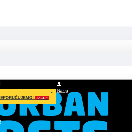
i
Nalog
REPORUČUJEMO!
AKCIJE
E