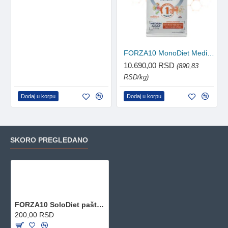
FORZA10 MonoDiet Medium Adult Horse with Peas 12kg
10.690,00 RSD
(890,83
RSD/kg)
Dodaj u korpu
Dodaj u korpu
SKORO PREGLEDANO
FORZA10 SoloDiet pašteta za pse - Horse 100g
200,00 RSD