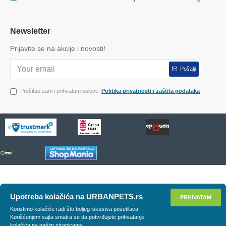
Newsletter
Prijavite se na akcije i novosti!
Pošalji
Pročitao sam i prihvatam uslove
Politika privatnosti i zaštita podataka
Upotreba kolačića na URBANPETS.rs
PRIHVATAM
Koristimo kolačiće radi što boljeg iskustva posetilaca.
Korišćenjem sajta smatra se da potvrđujete prihvatanje
kolačića na našim stranicama.