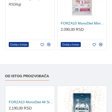
RSD/kg)
FORZA10 MonoDiet Mini Adult Pork with Potatoes 1.5kg
2.090,00 RSD
Dodaj u korpu
Dodaj u korpu
OD ISTOG PROIZVOĐAČA
FORZA10 MonoDiet All Size Puppy Fish 1.5kg
2.190,00 RSD