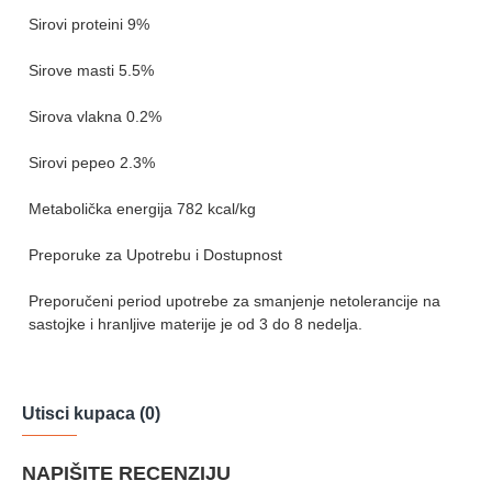
Sirovi proteini 9%
Sirove masti 5.5%
Sirova vlakna 0.2%
Sirovi pepeo 2.3%
Metabolička energija 782 kcal/kg
Preporuke za Upotrebu i Dostupnost
Preporučeni period upotrebe za smanjenje netolerancije na
sastojke i hranljive materije je od 3 do 8 nedelja.
Utisci kupaca (0)
NAPIŠITE RECENZIJU