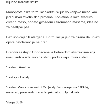
Ključne Karakteristike
Monoproteinska formula: Sadrži isključivo konjsko meso kao
jedini izvor životinjskih proteina. Konjetina je lako svarljivo
crveno meso, bogato gvožđem i siromašno mastima, idealno
za osetljive pse.
Bez uobičajenih alergena: Formulacija je dizajnirana da ublaži
opšte netolerancije na hranu.
Prirodni sastojci: Obogaćena je botaničkim ekstraktima koji
imaju antioksidativno dejstvo i podržavaju imuni sistem.
Sastav i Analiza
Sastojak Detalji
Sastav Meso i derivati 77% (isključivo konjetina 100%),
minerali, proizvodi prerade ljekovitog bilja, skrob.
Vlaga 83%