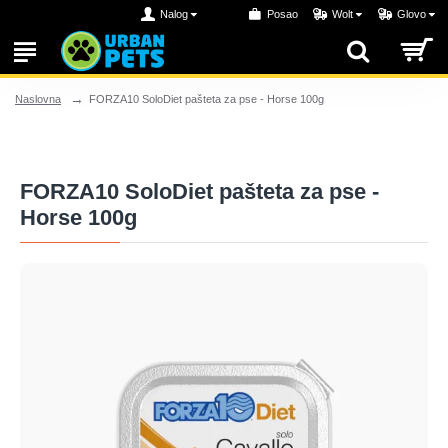
Nalog
Posao
Wolt
Glovo
FORZA10 SoloDiet pašteta za pse - Horse 100g
Naslovna
FORZA10 SoloDiet pašteta za pse -
Horse 100g