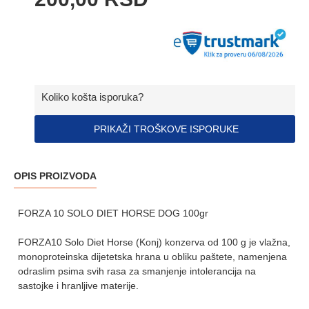
Koliko košta isporuka?
PRIKAŽI TROŠKOVE ISPORUKE
OPIS PROIZVODA
FORZA 10 SOLO DIET HORSE DOG 100gr
FORZA10 Solo Diet Horse (Konj) konzerva od 100 g je vlažna,
monoproteinska dijetetska hrana u obliku paštete, namenjena
odraslim psima svih rasa za smanjenje intolerancija na
sastojke i hranljive materije.