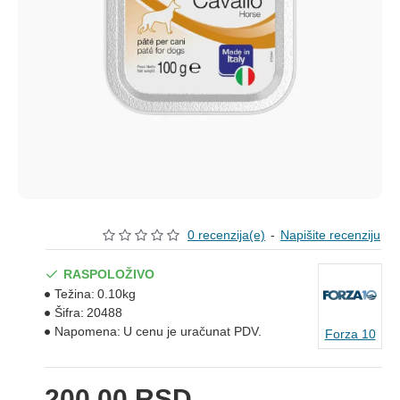
0 recenzija(e)
-
Napišite recenziju
RASPOLOŽIVO
Težina:
0.10kg
Šifra:
20488
Napomena:
U cenu je uračunat PDV.
Forza 10
200,00 RSD