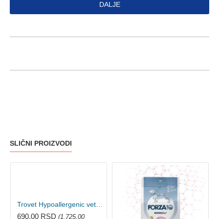
DALJE
SLIČNI PROIZVODI
Trovet Hypoallergenic veterinarska dijeta za pse konzerva - konjetina 400g
690,00 RSD
(1.725,00