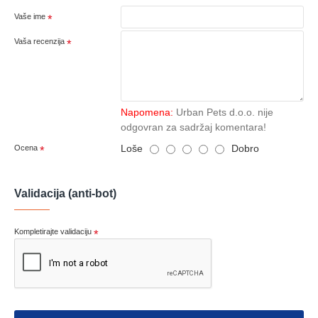
Vaše ime
Vaša recenzija
Napomena:
Urban Pets d.o.o. nije
odgovran za sadržaj komentara!
Loše
Dobro
Ocena
Validacija (anti-bot)
Kompletirajte validaciju