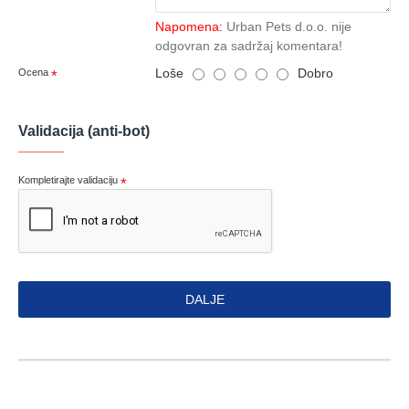
Napomena:
Urban Pets d.o.o. nije
odgovran za sadržaj komentara!
Loše
Dobro
Ocena
Validacija (anti-bot)
Kompletirajte validaciju
DALJE