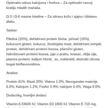
Optimalni odnos kalcijuma i fosfora – Za optimalni razvoj
kostiju mladih mačaka.
Ω-3 i Ω-6 masne kiseline – Za zdravu kožu i sjajnu i blistavu
dlaku.
Sastav:
Piletina (20%), dehidrirani protein živine, pirinač (16%),
kukuruzni gluten, kukuruz, životinjska mast, dehidrirani svinjski
protein, dehidrirani proteini lososa, pšenični gluten,
hidrolizovani proteini lososa, jaje u prahu, kvasac, riblje ulje,
plazma proteini, kalijum hlorid, so, nukleotidi, ekstrakt citrusa
bogat bioflavonoidima.
Analize:
Protein 41%; Masti 20%; Vlakna 1.0%; Neorganske materije
6.0%; Kalcijum 1.2%; Fosfor 0.9%; natrijum 0.4%, Vlaga 8.0%.
Dodaci/kg, hranljivi dodaci:
Vitamin A 33600 IU; Vitamin D3 1800 IU; Vitamin E 710 mg;