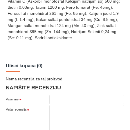
Vitamin C (Askorbil monofosfat Kalcijum natrijum so) 500 mg;
Biotin 0.03mg, Taurin 1200 mg; Fero fumarat (Fe: 45mg);
Ferosulfat monohidrat 261 mg (Fe: 85 mg); Kalijum jodid 1.9
mg (I: 1.4 mg); Bakar sulfat pentohidrat 34 mg (Cu: 8.8 mg);
Mangan sulfat monohidrat 124 mg (Mn: 40 mg); Zink sulfat
monohidrat 395 mg (Zn: 144 mg); Natrijum Selenit 0,24 mg
(Se: 0.11 mg). Sadrži antioksidante.
Utisci kupaca (0)
Nema recenzija za taj proizvod.
NAPIŠITE RECENZIJU
Vaše ime
Vaša recenzija