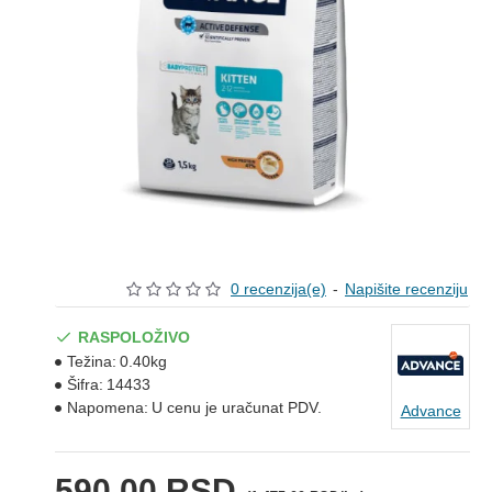
0 recenzija(e)
-
Napišite recenziju
RASPOLOŽIVO
Težina:
0.40kg
Šifra:
14433
Napomena:
U cenu je uračunat PDV.
Advance
590,00 RSD