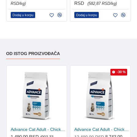
RSD
RSD/kg)
(582,87 RSD/kg)
Dodaj u korpu
Dodaj u korpu
OD ISTOG PROIZVOĐAČA
-30 %
Advance Cat Adult - Chicken&Rice 1.5kg
Advance Cat Adult - Chicken&Rice 15kg
1.490,00 RSD
8.743,00
12.490,00 RSD