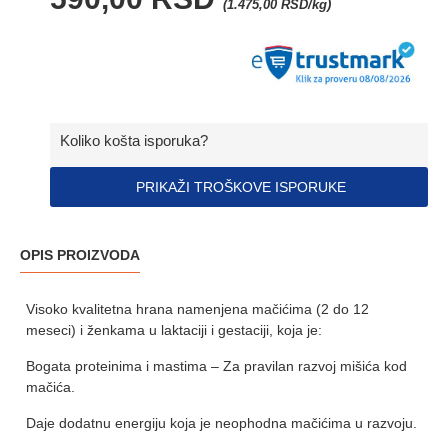
(1.475,00 RSD/kg)
Koliko košta isporuka?
PRIKAŽI TROŠKOVE ISPORUKE
OPIS PROIZVODA
Visoko kvalitetna hrana namenjena mačićima (2 do 12
meseci) i ženkama u laktaciji i gestaciji, koja je:
Bogata proteinima i mastima – Za pravilan razvoj mišića kod
mačića.
Daje dodatnu energiju koja je neophodna mačićima u razvoju.