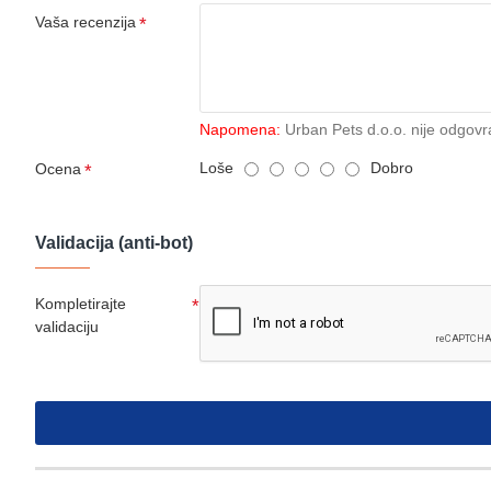
Vaša recenzija
Napomena:
Urban Pets d.o.o. nije odgovr
Loše
Dobro
Ocena
Validacija (anti-bot)
Kompletirajte
validaciju