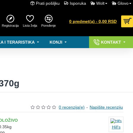
Prati pošiljku
Isporuka
Wolt
Glovo
0 predmet(a) - 0,00 RSD
Registracija
Lista želja
Poređenje
A I TERARISTIKA
KONJI
KONTAKT
 370g
0 recenzija(e)
-
Napišite recenziju
OLOŽIVO
0.35kg
Hill's