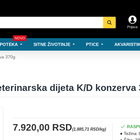
Prijava
NOVO
POTEKA
SITNE ŽIVOTINJE
PTICE
AKVARISTIK
rva 370g
veterinarska dijeta K/D konzerva
7.920,00 RSD
RASP
(1.885,71 RSD/kg)
Težina: