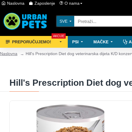
Naslovna
Zaposlenje
O nama
SVE
AKCIJE
PREPORUČUJEMO!
PSI
MAČKE
A
Naslovna
Hill's Prescription Diet dog veterinarska dijeta K/D konze
Hill's Prescription Diet dog 