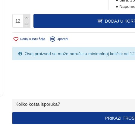
Šifra:
23
Napome
DODAJ U KOR
Dodaj u listu želja
Uporedi
Ovaj proizvod se može naručiti u minimalnoj količini od 12
Koliko košta isporuka?
PRIKAŽI TRO