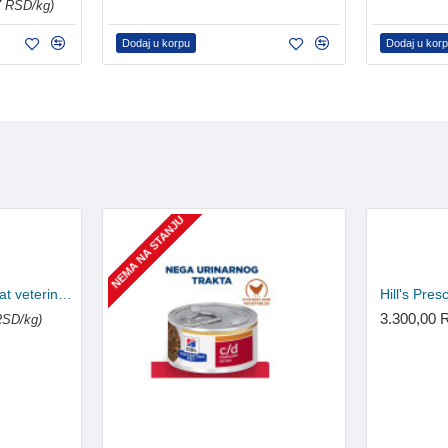
7 RSD/kg)
Dodaj u korpu
Dodaj u kor
NEMA NA STANJU
Hill's Prescription Diet cat veterinarska dijeta C/D konzerva 156g
3.300,00
RSD/kg)