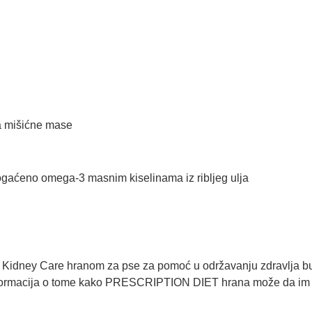
a mišićne mase
obogaćeno omega-3 masnim kiselinama iz ribljeg ulja
Kidney Care hranom za pse za pomoć u održavanju zdravlja bu
 informacija o tome kako PRESCRIPTION DIET hrana može da im