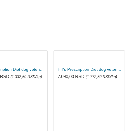
Hill's Prescription Diet dog veterinarska dijeta C/D 12kg
Hill's Prescription Diet dog veterinarska dijeta K/D 4kg
0 RSD
7.090,00 RSD
(1.332,50 RSD/kg)
(1.772,50 RSD/kg)