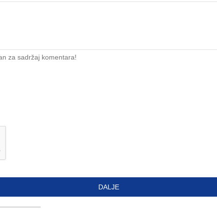
an za sadržaj komentara!
DALJE