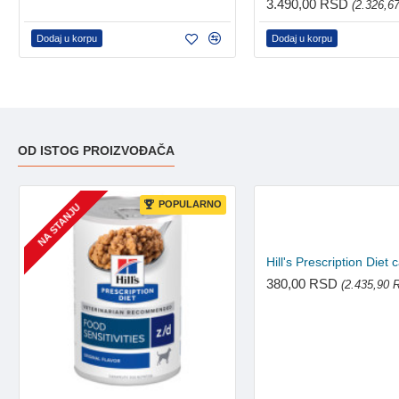
3.490,00 RSD
(2.326,6
Dodaj u korpu
Dodaj u korpu
OD ISTOG PROIZVOĐAČA
POPULARNO
NA STANJU
380,00 RSD
(2.435,90 