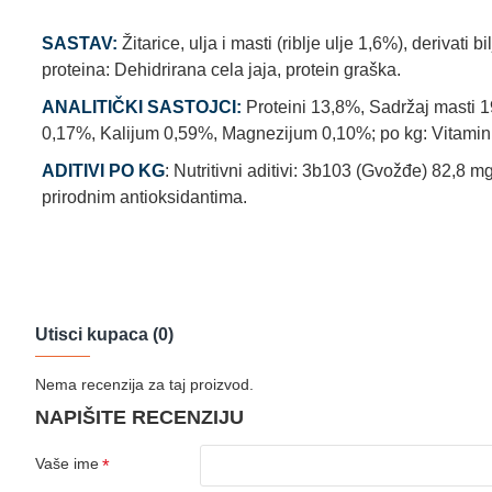
SASTAV:
Žitarice, ulja i masti (riblje ulje 1,6%), derivati 
proteina: Dehidrirana cela jaja, protein graška.
ANALITIČKI SASTOJCI:
Proteini 13,8%, Sadržaj masti 
0,17%, Kalijum 0,59%, Magnezijum 0,10%; po kg: Vitamin 
ADITIVI PO KG
: Nutritivni aditivi: 3b103 (Gvožđe) 82,8
prirodnim antioksidantima.
Utisci kupaca (0)
Nema recenzija za taj proizvod.
NAPIŠITE RECENZIJU
Vaše ime