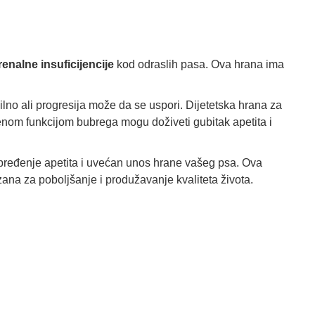
enalne insuficijencije
kod odraslih pasa. Ova hrana ima
ilno ali progresija može da se uspori. Dijetetska hrana za
enom funkcijom bubrega mogu doživeti gubitak apetita i
a unapređenje apetita i uvećan unos hrane vašeg psa. Ova
zana za poboljšanje i produžavanje kvaliteta života.