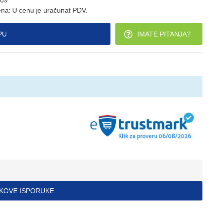
09
na:
U cenu je uračunat PDV.
PU
IMATE PITANJA?
ŠKOVE ISPORUKE