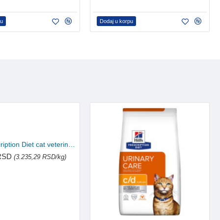
pu
Dodaj u korpu
Hill's Prescription Diet cat veterinarska dijeta C/D Losos 12x85g
 RSD
(3.235,29 RSD/kg)