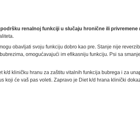
podršku renalnoj funkciji u slučaju hronične ili privremene r
liteta.
gu obavljati svoju funkciju dobro kao pre. Stanje nije reverzib
 bubrezima, omogućavajući im efikasniju funkciju. Psi sa smanj
on Diet k/d kliničku hranu za zaštitu vitalnih funkcija bubrega i z
s koji će vaš pas voleti. Zapravo je Diet k/d hrana klinički doka