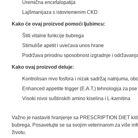
Uremična encefalopatija
Lajšmanijaza s istovremenim CKD
Kako će ovaj proizvod pomoći ljubimcu:
Štiti vitalne funkcije bubrega
Stimuliše apetit i uvećava unos hrane
Podržava prirodnu sposobnost izgradnje i održavanj
Kako ovaj proizvod deluje:
Kontrolisan nivo fosfora i nizak sadržaj natrijuma, 
Enhanced appetite trigger (E.A.T.) tehnologija za pse
Visoki nivoi suštinskih amino kiselina i L-karnitina
Važno je nastaviti hranjenje sa PRESCRIPTION DIET k/d 
bubrega. Posavetujte se sa svojim veterinarom za više
životu.