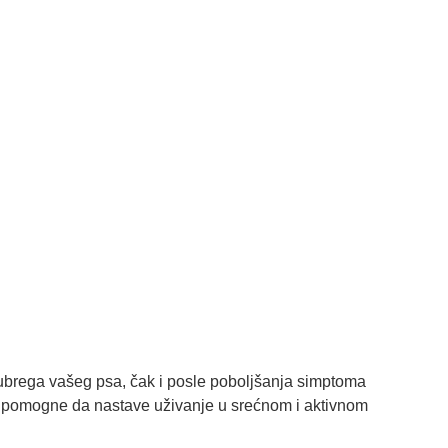
brega vašeg psa, čak i posle poboljšanja simptoma
 pomogne da nastave uživanje u srećnom i aktivnom