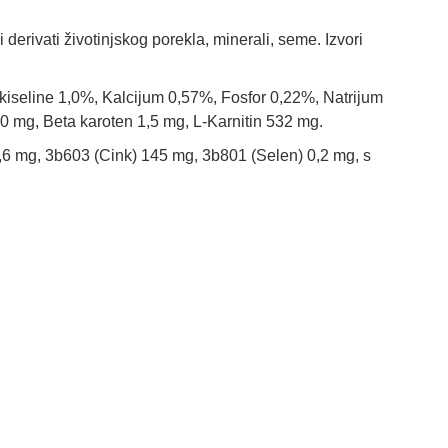
o i derivati životinjskog porekla, minerali, seme. Izvori
iseline 1,0%, Kalcijum 0,57%, Fosfor 0,22%, Natrijum
0 mg, Beta karoten 1,5 mg, L-Karnitin 532 mg.
8,6 mg, 3b603 (Cink) 145 mg, 3b801 (Selen) 0,2 mg, s