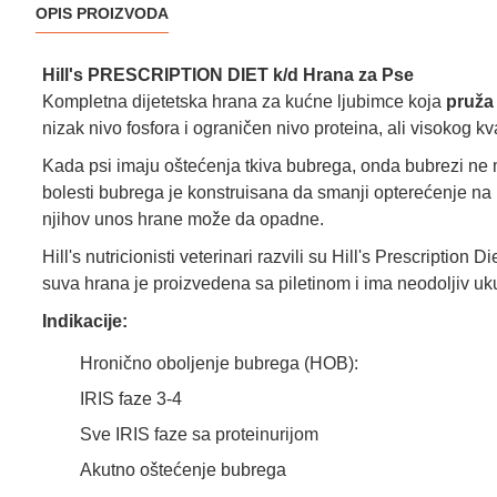
OPIS PROIZVODA
Hill's PRESCRIPTION DIET k/d Hrana za Pse
Kompletna dijetetska hrana za kućne ljubimce koja
pruža 
nizak nivo fosfora i ograničen nivo proteina, ali visokog kva
Kada psi imaju oštećenja tkiva bubrega, onda bubrezi ne mo
bolesti bubrega je konstruisana da smanji opterećenje na
njihov unos hrane može da opadne.
Hill's nutricionisti veterinari razvili su Hill's Prescripti
suva hrana je proizvedena sa piletinom i ima neodoljiv uku
Indikacije:
Hronično oboljenje bubrega (HOB):
IRIS faze 3-4
Sve IRIS faze sa proteinurijom
Akutno oštećenje bubrega