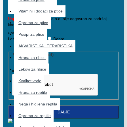
Vitamini i dodaci za ptice
Napomena:
Urban Pets d.o.o. nije odgovran za sadržaj
Oprema za ptice
komentara!
Ocena
Posipi za ptice
Loše
Dobro
AKVARISTIKA I TERARISTIKA
Validacija (anti-bot)
Hrana za ribice
Lekovi za ribice
Kompletirajte validaciju
Kvalitet vode
Hrana za reptile
Nega i higijena reptila
DALJE
Oprema za reptile