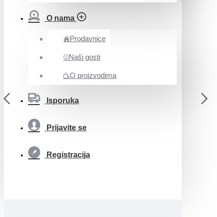
O nama
Prodavnice
Naši gosti
O proizvodima
Isporuka
Prijavite se
Registracija