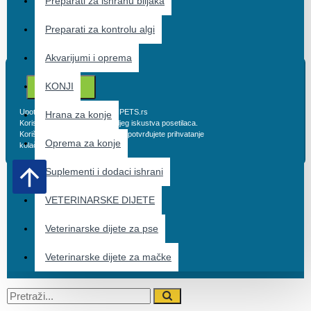
Preparati za ishranu biljaka
Preparati za kontrolu algi
Akvarijumi i oprema
KONJI
PRIHVATAM
Upotreba kolačića na URBANPETS.rs
Hrana za konje
Koristimo kolačiće radi što boljeg iskustva posetilaca.
Korišćenjem sajta smatra se da potvrđujete prihvatanje
Oprema za konje
kolačića na našim stranicama.
Suplementi i dodaci ishrani
VETERINARSKE DIJETE
Veterinarske dijete za pse
Veterinarske dijete za mačke