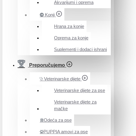
Akvarijumi i oprema
Konji
Hrana za konje
Oprema za konje
Suplementi i dodaci ishrani
Preporučujemo
Veterinarske dijete
Veterinarske dijete za pse
Veterinarske dijete za
mačke
Odeća za pse
PUPPIA amovi za pse