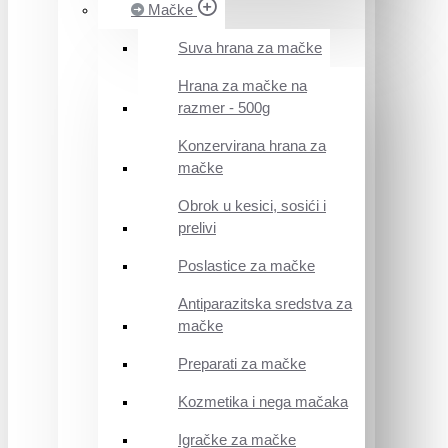
Mačke
Suva hrana za mačke
Hrana za mačke na
razmer - 500g
Konzervirana hrana za
mačke
Obrok u kesici, sosići i
prelivi
Poslastice za mačke
Antiparazitska sredstva za
mačke
Preparati za mačke
Kozmetika i nega mačaka
Igračke za mačke