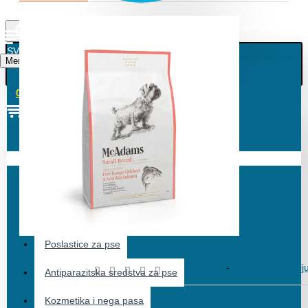
Glovo
Centar
SVE
Novi Beograd i Zemun
Menu
SVE
0 predmet(a) - 0,00 RSD
PSI
Suva hrana za pse
Vaša korpa je prazna!
Hrana za pse na razmer - 1kg
Obrok u kesici, konzerve, sosići i prelivi
Dodaci ishrani pasa
Poslastice za pse
0 recenzija(e)
-
Napišite recenzij
Antiparazitska sredstva za pse
Kozmetika i nega pasa