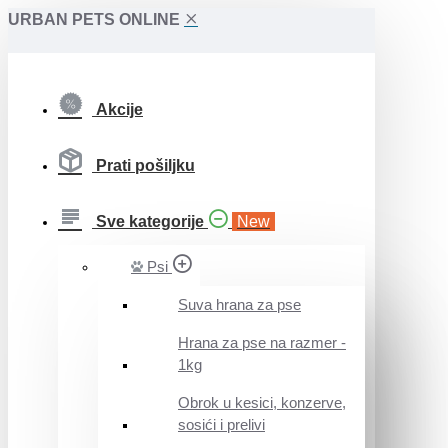
URBAN PETS ONLINE
Akcije
Prati pošiljku
Sve kategorije
New
Psi
Suva hrana za pse
Hrana za pse na razmer -
1kg
Obrok u kesici, konzerve,
sosići i prelivi