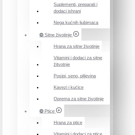
Suplementi, preparati i
dodaci ishrani
Nega kućnih ljubimaca
Sitne životinje
Hrana za sitne životinje
Vitamini i dodaci za sitne
žitvotnje
Posipi, seno, piljevina
Kavezi i kućice
Oprema za sitne životinje
Ptice
Hrana za ptice
Vitamini i dodaci za ptice