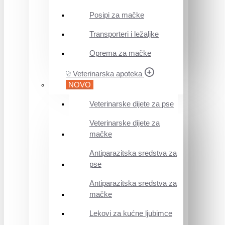
Posipi za mačke
Transporteri i ležaljke
Oprema za mačke
Veterinarska apoteka
NOVO
Veterinarske dijete za pse
Veterinarske dijete za
mačke
Antiparazitska sredstva za
pse
Antiparazitska sredstva za
mačke
Lekovi za kućne ljubimce