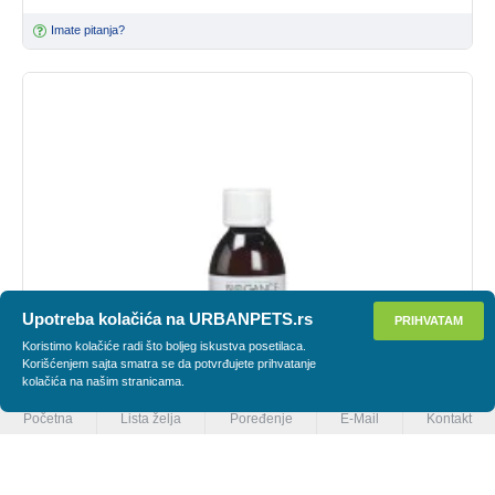
Imate pitanja?
Upotreba kolačića na URBANPETS.rs
PRIHVATAM
PRIMENI FILTER
Koristimo kolačiće radi što boljeg iskustva posetilaca.
Korišćenjem sajta smatra se da potvrđujete prihvatanje
kolačića na našim stranicama.
Početna
Lista želja
Poređenje
E-Mail
Kontakt