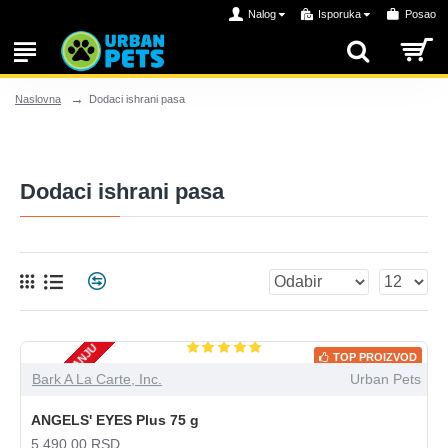
Nalog
Isporuka
Posao
Dodaci ishrani pasa
Naslovna
Dodaci ishrani pasa
NEMA NA STANJU
TOP PROIZVOD
Bark A La Carte, Inc.
Urban Pets
ANGELS' EYES Plus 75 g
5.490,00 RSD