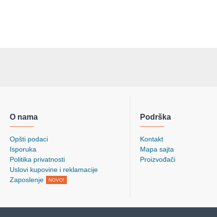
O nama
Podrška
Opšti podaci
Kontakt
Isporuka
Mapa sajta
Politika privatnosti
Proizvođači
Uslovi kupovine i reklamacije
Zaposlenje
NOVO!