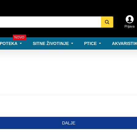
Prijava
NOVO
POTEKA
SITNE ŽIVOTINJE
PTICE
AKVARISTIK
DALJE