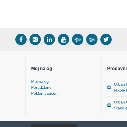
Moj nalog
Prodavni
Moj nalog
Urban P
Porudžbine
Nikole
Poklon vaučeri
Urban P
Stanoj