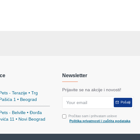
ce
Newsletter
Prijavite se na akcije i novosti!
ets - Terazije • Trg
 Pašića 1 • Beograd
Pošalji
ets - Belville • Đorđa
Pročitao sam i prihvatam uslove
evića 11 • Novi Beograd
Politika privatnosti i zaštita podataka