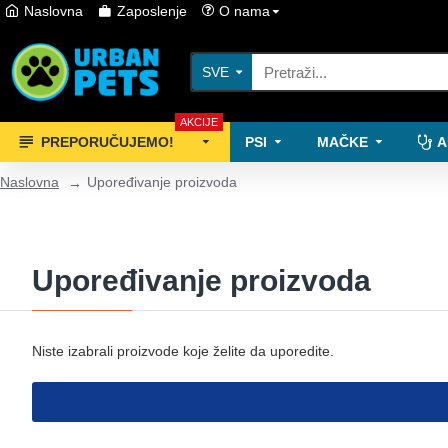
Naslovna
Zaposlenje
O nama
SVE
AKCIJE
PREPORUČUJEMO!
PSI
MAČKE
A
Naslovna
Upoređivanje proizvoda
Upoređivanje proizvoda
Niste izabrali proizvode koje želite da uporedite.