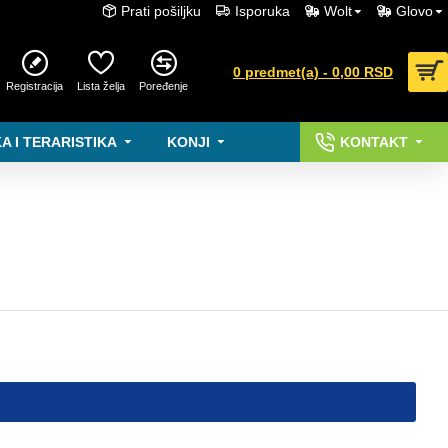
Prati pošiljku
Isporuka
Wolt
Glovo
0 predmet(a) - 0,00 RSD
Registracija
Lista želja
Poređenje
A I TERARISTIKA
KONJI
KONTAKT