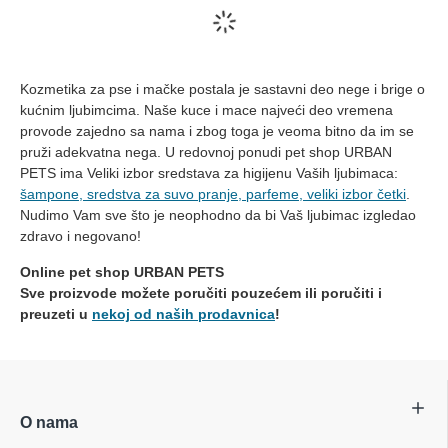
Kozmetika za pse i mačke postala je sastavni deo nege i brige o
kućnim ljubimcima. Naše kuce i mace najveći deo vremena
provode zajedno sa nama i zbog toga je veoma bitno da im se
pruži adekvatna nega. U redovnoj ponudi
pet shop URBAN
PETS
ima Veliki izbor sredstava za higijenu Vaših ljubimaca:
šampone, sredstva za suvo pranje, parfeme, veliki izbor četki
.
Nudimo Vam sve što je neophodno da bi Vaš ljubimac izgledao
zdravo i negovano!
Online pet shop URBAN PETS
Sve proizvode možete poručiti pouzećem ili poručiti i
preuzeti u
nekoj od naših prodavnica
!
O nama