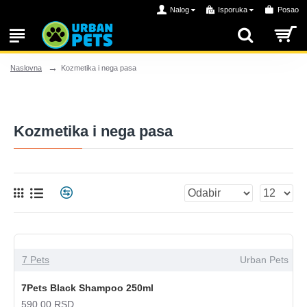
Nalog
Isporuka
Posao
Kozmetika i nega pasa
Naslovna
Kozmetika i nega pasa
7 Pets
Urban Pets
7Pets Black Shampoo 250ml
590,00 RSD