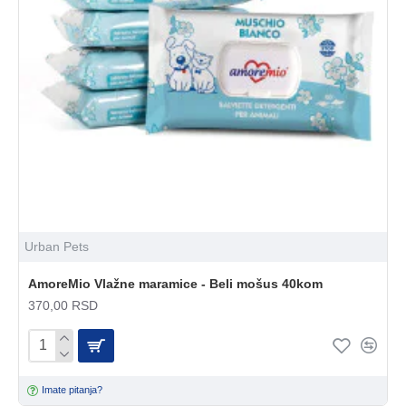
Urban Pets
AmoreMio Vlažne maramice - Beli mošus 40kom
370,00 RSD
Imate pitanja?