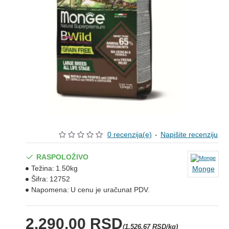
0 recenzija(e)
-
Napišite recenziju
RASPOLOŽIVO
Težina:
1.50kg
Monge
Šifra:
12752
Napomena:
U cenu je uračunat PDV.
2.290,00 RSD
(1.526,67 RSD/kg)