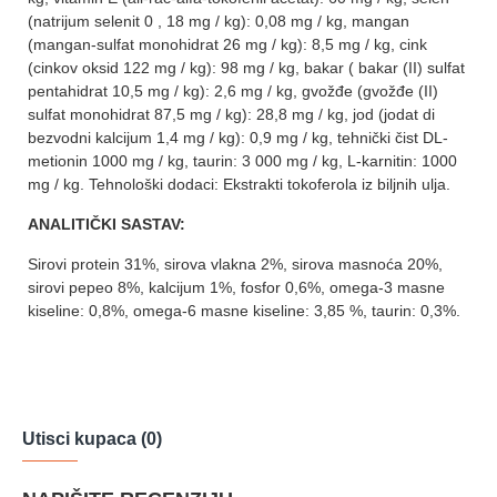
(natrijum selenit 0 , 18 mg / kg): 0,08 mg / kg, mangan
(mangan-sulfat monohidrat 26 mg / kg): 8,5 mg / kg, cink
(cinkov oksid 122 mg / kg): 98 mg / kg, bakar ( bakar (II) sulfat
pentahidrat 10,5 mg / kg): 2,6 mg / kg, gvožđe (gvožđe (II)
sulfat monohidrat 87,5 mg / kg): 28,8 mg / kg, jod (jodat di
bezvodni kalcijum 1,4 mg / kg): 0,9 mg / kg, tehnički čist DL-
metionin 1000 mg / kg, taurin: 3 000 mg / kg, L-karnitin: 1000
mg / kg. Tehnološki dodaci: Ekstrakti tokoferola iz biljnih ulja.
ANALITIČKI SASTAV:
Sirovi protein 31%, sirova vlakna 2%, sirova masnoća 20%,
sirovi pepeo 8%, kalcijum 1%, fosfor 0,6%, omega-3 masne
kiseline: 0,8%, omega-6 masne kiseline: 3,85 %, taurin: 0,3%.
Utisci kupaca (0)