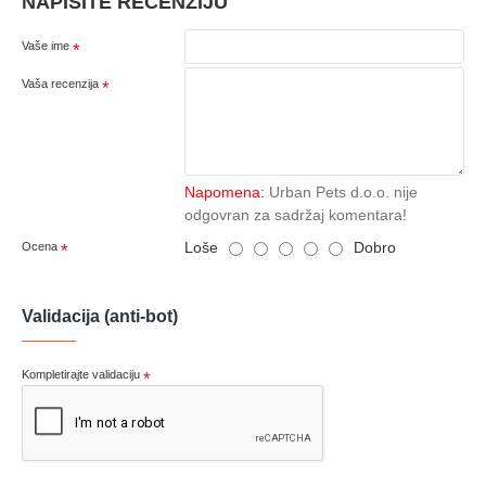
NAPIŠITE RECENZIJU
Vaše ime
Vaša recenzija
Napomena:
Urban Pets d.o.o. nije
odgovran za sadržaj komentara!
Loše
Dobro
Ocena
Validacija (anti-bot)
Kompletirajte validaciju