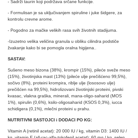
- Sadrži taurin koji podržava srčane funkcije.
- Formulisan je sa uključivanjem spiruline i juke šidgere, za
kontrolu crevne arome.
- Pogodno za mačke velikih rasa svih životnih stadijuma.
-Izuzetno velika veličina granula u obliku cilindra podstiče
žvakanje kako bi se pomogla oralna higijena..
SASTAV:
Sušeno meso bizona (38%), krompir (15%), pileće sveže meso
(15%), životinjska mast (13%) (pileće ulje prečišćeno 99,5%),
sočivo (8%), proteini krompira, riblje ulje (lososovo ulje)
prečišćen na 99,5%), hidrolizovani životinjski proteini, pivski
kvasac, vlakna graška, minerali, mana-oligo-saharid (MOS
1%), spirulin (0,6%), ksilo-oligosaharid (KSOS 0,3%), iucca
schidigera (0,1%), mlečni proteini u prahu.
NUTRITIVNI SASTOJCI i DODACI PO KG:
Vitamin A (retinil acetat): 20 000 IU / kg, vitamin D3: 1400 IU /
kg, vitamin E (all-rac-alfa-tokofenil acetat): 60 mg / kg, selen