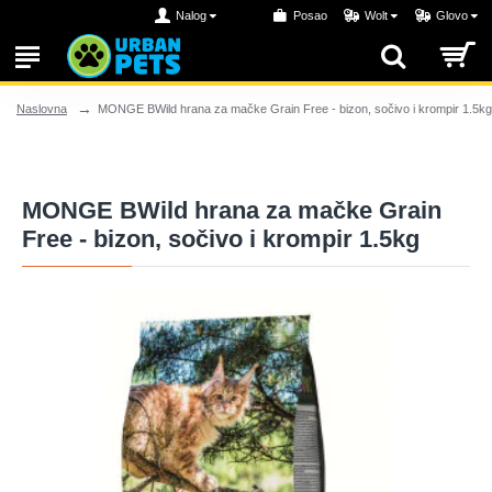
Nalog
Posao
Wolt
Glovo
MONGE BWild hrana za mačke Grain Free - bizon, sočivo i krompir 1.5kg
Naslovna
MONGE BWild hrana za mačke Grain
Free - bizon, sočivo i krompir 1.5kg