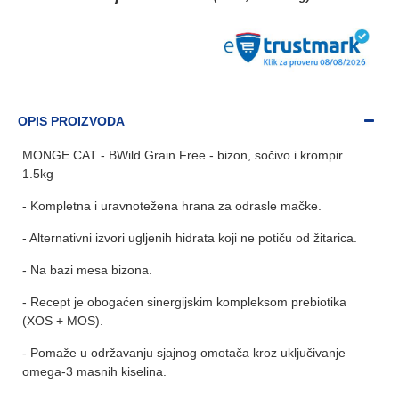
OPIS PROIZVODA
MONGE CAT - BWild Grain Free - bizon, sočivo i krompir
1.5kg
- Kompletna i uravnotežena hrana za odrasle mačke.
- Alternativni izvori ugljenih hidrata koji ne potiču od žitarica.
- Na bazi mesa bizona.
- Recept je obogaćen sinergijskim kompleksom prebiotika
(XOS + MOS).
- Pomaže u održavanju sjajnog omotača kroz uključivanje
omega-3 masnih kiselina.