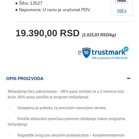
Šifra:
13527
Napomena:
U cenu je uračunat PDV.
Hill's
19.390,00 RSD
(1.615,83 RSD/kg)
OPIS PROIZVODA
Mršavljenje bez uskraćivanja – 96% pasa smršalo je u 2 meseca kod
kuće, 90% pasa završilo je program mršavljenja
· Smanjena je potreba za preciznim merenjem obroka
· Klinički dokazano sprečava ponovno debljanje nakon programa
mršavljenja
· Nagradite svog psa ukusnim poslasticama – komplementarnom