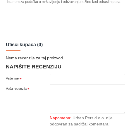
hranom za podršku u mršavljenju i održavanju težine kod odraslih pasa
Utisci kupaca (0)
Nema recenzija za taj proizvod.
NAPIŠITE RECENZIJU
Vaše ime
Vaša recenzija
Napomena:
Urban Pets d.o.o. nije
odgovran za sadržaj komentara!