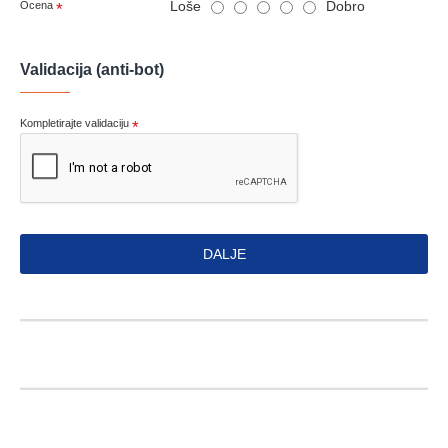
Loše
Dobro
Ocena
Validacija (anti-bot)
Kompletirajte validaciju
DALJE