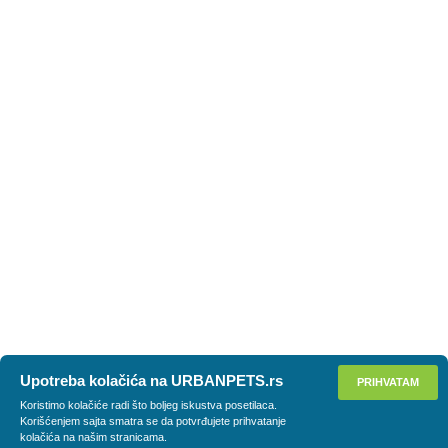
Upotreba kolačića na URBANPETS.rs
PRIHVATAM
Koristimo kolačiće radi što boljeg iskustva posetilaca.
Korišćenjem sajta smatra se da potvrđujete prihvatanje
kolačića na našim stranicama.