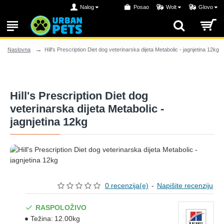
Nalog
Posao
Wolt
Glovo
Hill's Prescription Diet dog veterinarska dijeta Metabolic - jagnjetina 12kg
Naslovna
Hill's Prescription Diet dog
veterinarska dijeta Metabolic -
jagnjetina 12kg
0 recenzija(e)
-
Napišite recenziju
RASPOLOŽIVO
Težina:
12.00kg