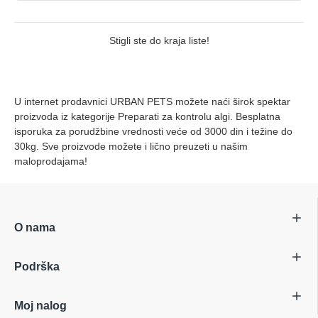
Stigli ste do kraja liste!
U internet prodavnici URBAN PETS možete naći širok spektar
proizvoda iz kategorije Preparati za kontrolu algi. Besplatna
isporuka za porudžbine vrednosti veće od 3000 din i težine do
30kg. Sve proizvode možete i lično preuzeti u našim
maloprodajama!
O nama
Podrška
Moj nalog