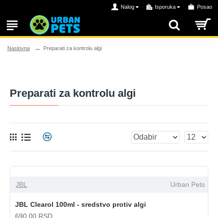
Nalog
Isporuka
Posao
Preparati za kontrolu algi
Naslovna
Preparati za kontrolu algi
JBL
Urban Pets
JBL Clearol 100ml - sredstvo protiv algi
690,00 RSD