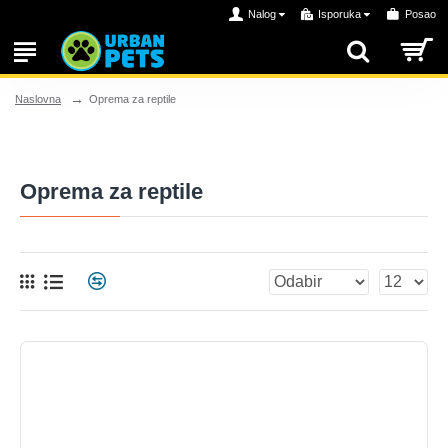
Nalog
Isporuka
Posao
Oprema za reptile
Naslovna
Oprema za reptile