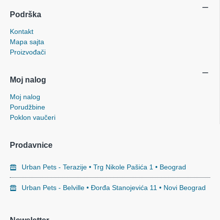
Podrška
Kontakt
Mapa sajta
Proizvođači
Moj nalog
Moj nalog
Porudžbine
Poklon vaučeri
Prodavnice
Urban Pets - Terazije • Trg Nikole Pašića 1 • Beograd
Urban Pets - Belville • Đorđa Stanojevića 11 • Novi Beograd