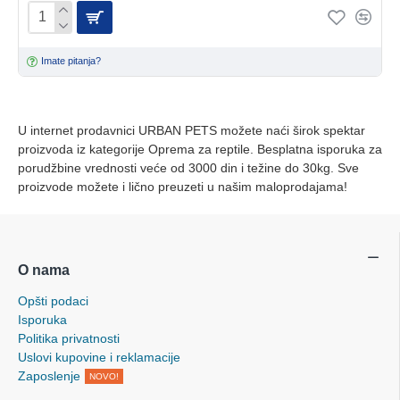
Imate pitanja?
U internet prodavnici URBAN PETS možete naći širok spektar
proizvoda iz kategorije Oprema za reptile. Besplatna isporuka za
porudžbine vrednosti veće od 3000 din i težine do 30kg. Sve
proizvode možete i lično preuzeti u našim maloprodajama!
O nama
Opšti podaci
Isporuka
Politika privatnosti
Uslovi kupovine i reklamacije
Zaposlenje
NOVO!