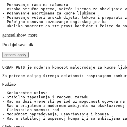
- Poznavanje rada na računaru

- Visoka stručna sprema, važeća licenca za obavljanje v
- Poznavanje asortimana za kućne ljubimce

- Poznavanje veterinarskih dijeta, lekova i preparata z
- Poželjno osnovno poznavanje engleskog jezika

- Ukoliko smatrate da ste pravi kandidat i želite da po
general.show_more
Prodajni savetnik
general.apply
URBAN PETS je moderan koncept maloprodaje za kućne ljub
Za potrebe daljeg širenja delatnosti raspisujemo konkur
Nudimo:

- Konkurentne uslove

- Stabilno zaposlenje i redovnu zaradu

- Rad na duži vremenski period uz mogućnost ugovora na 
- Rad u prijatnom i modernom ambijentu na ekskluzivnoj 
- Fleksibilan smenski rad

- Mogućnost napredovanja, usavršavanja i bonusa

- Rad u stabilnoj i uspešnoj kompaniji sa ambicijama za
Očekujemo:
