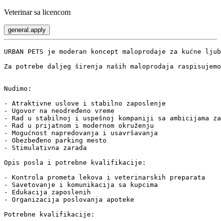
Veterinar sa licencom
general.apply
URBAN PETS je moderan koncept maloprodaje za kućne ljub
Za potrebe daljeg širenja naših maloprodaja raspisujemo
Nudimo:

- Atraktivne uslove i stabilno zaposlenje

- Ugovor na neodređeno vreme

- Rad u stabilnoj i uspešnoj kompaniji sa ambicijama za
- Rad u prijatnom i modernom okruženju

- Mogućnost napredovanja i usavršavanja

- Obezbeđeno parking mesto

- Stimulativna zarada

Opis posla i potrebne kvalifikacije:

- Kontrola prometa lekova i veterinarskih preparata

- Savetovanje i komunikacija sa kupcima

- Edukacija zaposlenih

- Organizacija poslovanja apoteke

Potrebne kvalifikacije:
