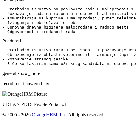
- Prethodno iskustvo na poslovima rada u maloprodaji i 
- Poznavanje rada na računaru i osnovnih administrativn
- Komunikacija sa kupcima u maloprodaji, putem telefona
- Izlaganje i obeležavanje robe

- Osnovna dnevna higijena maloprodaje i radnog mesta

- Odgovornost i predanost radu

Prednost:

- Prethodno iskustvo rada u pet shop-u i poznavanje aso
- Obrazovanje iz oblasti veterine ili farmacije (npr. v
- Poznavanje stranog jezika

- Biće kontaktiran samo uži krug kandidata na osnovu po
general.show_more
recruitment.powered_by
URBAN PETS People Portal 5.1
© 2005 - 2026
OrangeHRM, Inc
. All rights reserved.