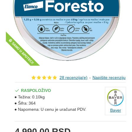
SAMO U APOTECI!
28 recenzija(e)
-
Napišite recenziju
RASPOLOŽIVO
Težina:
0.10kg
Šifra:
364
Napomena:
U cenu je uračunat PDV.
Bayer
4.990,00 RSD