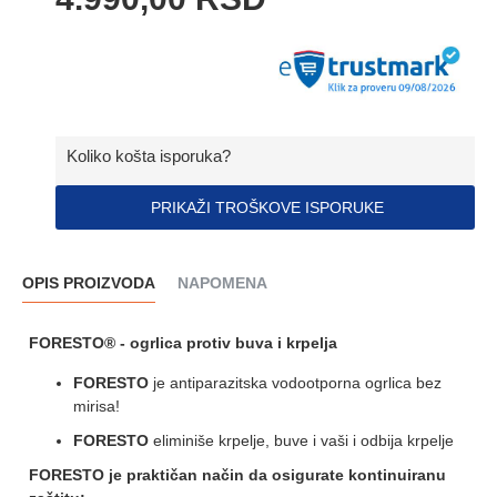
Koliko košta isporuka?
PRIKAŽI TROŠKOVE ISPORUKE
OPIS PROIZVODA
NAPOMENA
FORESTO® - ogrlica protiv buva i krpelja
FORESTO
je antiparazitska vodootporna ogrlica bez
mirisa!
FORESTO
eliminiše krpelje, buve i vaši i odbija krpelje
FORESTO je praktičan način da osigurate kontinuiranu