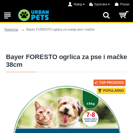
Nalog
Isporuka
Posao
Bayer FORESTO ogrlica za manje pse i mačke
Naslovna
Bayer FORESTO ogrlica za pse i mačke
38cm
TOP PROIZVOD
POPULARNO