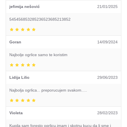
jefimija nešović
21/01/2025
545456853285236523685213852
Goran
14/09/2024
Najbolje ogrlice samo te koristim
Lidija Lilic
29/06/2023
Najbolja ogrlica... preporucujem svakom.....
Violeta
28/02/2023
Kupila sam foresto ogrlicu,imam i skotnu kucu da li sme i