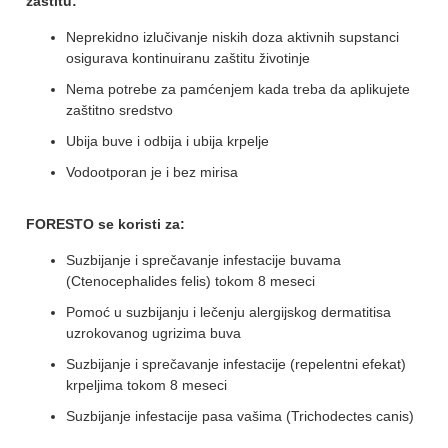
zaštitu:
Neprekidno izlučivanje niskih doza aktivnih supstanci
osigurava kontinuiranu zaštitu životinje
Nema potrebe za pamćenjem kada treba da aplikujete
zaštitno sredstvo
Ubija buve i odbija i ubija krpelje
Vodootporan je i bez mirisa
FORESTO se koristi za:
Suzbijanje i sprečavanje infestacije buvama
(Ctenocephalides felis) tokom 8 meseci
Pomoć u suzbijanju i lečenju alergijskog dermatitisa
uzrokovanog ugrizima buva
Suzbijanje i sprečavanje infestacije (repelentni efekat)
krpeljima tokom 8 meseci
Suzbijanje infestacije pasa vašima (Trichodectes canis)