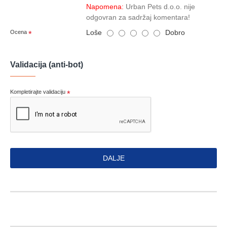
Napomena:
Urban Pets d.o.o. nije
odgovran za sadržaj komentara!
Loše
Dobro
Ocena
Validacija (anti-bot)
Kompletirajte validaciju
DALJE