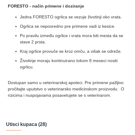
FORESTO - način primene i doziranje
Jedna FORESTO ogrlica se vezuje životinji oko vrata.
Ogrlica se neposredno pre primene vadi iz kesice.
Po pravilu između ogrlice i vrata mora biti mesta da se
stave 2 prsta.
Kraj ogrlice provuče se kroz omču, a višak se odreže.
Životinje moraju kontinuirano tokom 8 meseci nositi
ogrlicu.
Dostupan samo u veterinarskoj apoteci. Pre primene pažljivo
pročitajte uputstvo o veterinarsko medicinskom proizvodu. O
rizicima i nuspojavama posavetujete se s veterinarom.
Utisci kupaca (28)