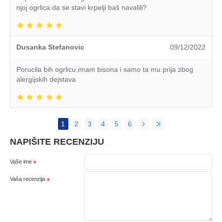
njoj ogrlica da se stavi krpelji baš navalili?
Dusanka Stefanovic
09/12/2022
Porucila bih ogrlicu,imam bisona i samo ta mu prija zbog
alergijskih dejstava
1
2
3
4
5
6
NAPIŠITE RECENZIJU
Vaše ime
Vaša recenzija