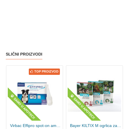
SLIČNI PROIZVODI
TOP PROIZVOD
SAMO U APOTECI!
SAMO U APOTECI!
Virbac Effipro spot-on ampule za pse
Bayer KILTIX M ogrlica za srednje pse 53cm