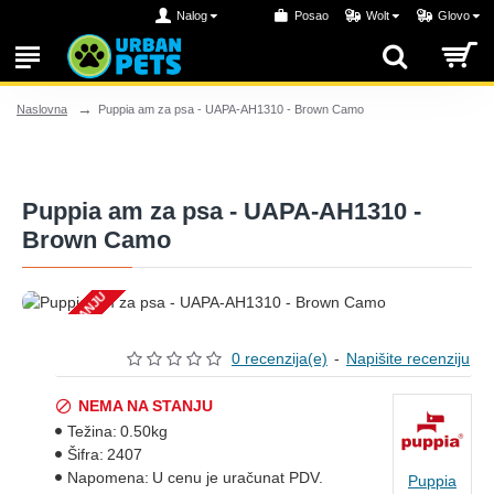
Nalog
Posao
Wolt
Glovo
Puppia am za psa - UAPA-AH1310 - Brown Camo
Naslovna
Puppia am za psa - UAPA-AH1310 -
Brown Camo
NEMA NA STANJU
0 recenzija(e)
-
Napišite recenziju
NEMA NA STANJU
Težina:
0.50kg
Šifra:
2407
Napomena:
U cenu je uračunat PDV.
Puppia