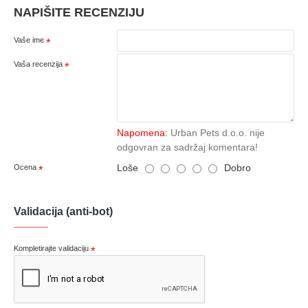
NAPIŠITE RECENZIJU
Vaše ime
Vaša recenzija
Napomena:
Urban Pets d.o.o. nije
odgovran za sadržaj komentara!
Loše
Dobro
Ocena
Validacija (anti-bot)
Kompletirajte validaciju