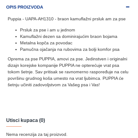
OPIS PROIZVODA
Puppia - UAPA-AH1310 - braon kamuflažni prsluk am za pse
Prsluk za pse i am u jednom
Kamuflažni dezen sa dominirajućim braon bojama
Metalna kopča za povodac
Pamučna ojačanja na rubovima za bolji komfor psa
Oprema za pse PUPPIA, amovi za pse. Jedinstven i originalni
dizajn korejske kompanije PUPPIA ne opterećuje vrat psa
tokom šetnje. Sav pritisak se ravnomerno raspoređuje na celu
površinu grudnog koša umesto na vrat ljubimca. PUPPIA će
šetnju učiniti zadovoljstvom za Vašeg psa i Vas!
Utisci kupaca (0)
Nema recenzija za taj proizvod.