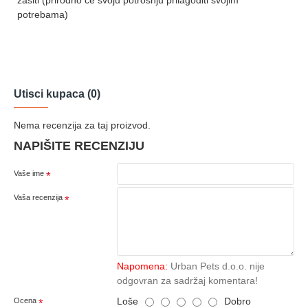
potrebama)
Utisci kupaca (0)
Nema recenzija za taj proizvod.
NAPIŠITE RECENZIJU
Vaše ime
Vaša recenzija
Napomena:
Urban Pets d.o.o. nije
odgovran za sadržaj komentara!
Loše
Dobro
Ocena