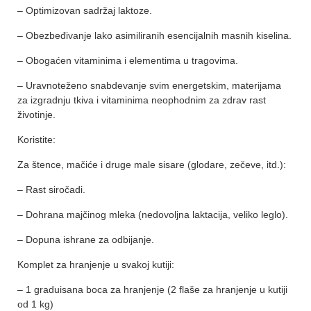
– Optimizovan sadržaj laktoze.
– Obezbeđivanje lako asimiliranih esencijalnih masnih kiselina.
– Obogaćen vitaminima i elementima u tragovima.
– Uravnoteženo snabdevanje svim energetskim, materijama
za izgradnju tkiva i vitaminima neophodnim za zdrav rast
životinje.
Koristite:
Za štence, mačiće i druge male sisare (glodare, zečeve, itd.):
– Rast siročadi.
– Dohrana majčinog mleka (nedovoljna laktacija, veliko leglo).
– Dopuna ishrane za odbijanje.
Komplet za hranjenje u svakoj kutiji:
– 1 graduisana boca za hranjenje (2 flaše za hranjenje u kutiji
od 1 kg)