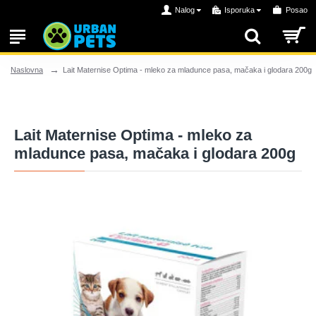
Nalog
Isporuka
Posao
Lait Maternise Optima - mleko za mladunce pasa, mačaka i glodara 200g
Naslovna
Lait Maternise Optima - mleko za
mladunce pasa, mačaka i glodara 200g