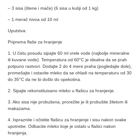
– 3 sisa (štene i mače) (6 sisa u kutiji od 1 kg)
– 1 merač nivoa od 10 ml
Uputstva:
Priprema flaše za hranjenje
1. U čistu posudu sipajte 60 ml vrele vode (najbolje mineralne
ili kuvane vode). Temperatura od 60°C je idealna da se prah
potpuno rastvori. Dodajte 2 do 4 mere praha (pogledajte dole),
promešajte i ostavite mleko da se ohladi na temperaturu od 30
do 35°C da ne bi došlo do opekotina.
2. Sipajte rekonstituisano mleko u flašicu za hranjenje.
3. Ako sisa nije probušena, prorežite je ili probušite žiletom ili
makazama.
4. Ispraznite i očistite flašicu za hranjenje i sisu nakon svake
upotrebe. Odbacite mleko koje je ostalo u flašici nakon
hranjenja.