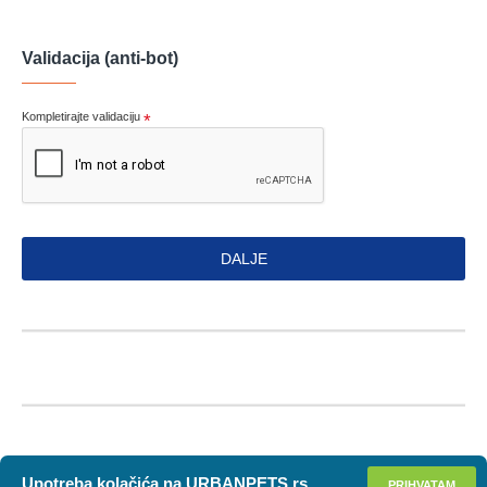
Validacija (anti-bot)
Kompletirajte validaciju
DALJE
Upotreba kolačića na URBANPETS.rs
PRIHVATAM