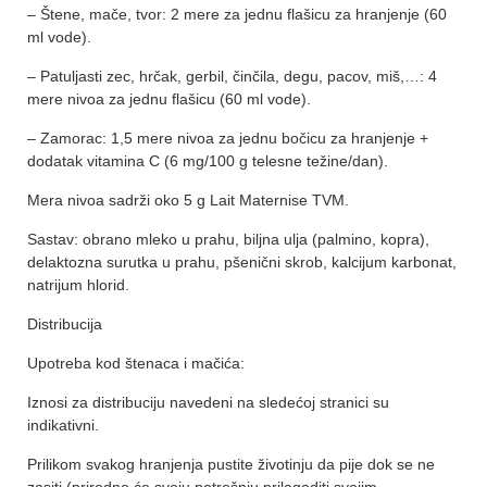
– Štene, mače, tvor: 2 mere za jednu flašicu za hranjenje (60
ml vode).
– Patuljasti zec, hrčak, gerbil, činčila, degu, pacov, miš,…: 4
mere nivoa za jednu flašicu (60 ml vode).
– Zamorac: 1,5 mere nivoa za jednu bočicu za hranjenje +
dodatak vitamina C (6 mg/100 g telesne težine/dan).
Mera nivoa sadrži oko 5 g Lait Maternise TVM.
Sastav: obrano mleko u prahu, biljna ulja (palmino, kopra),
delaktozna surutka u prahu, pšenični skrob, kalcijum karbonat,
natrijum hlorid.
Distribucija
Upotreba kod štenaca i mačića:
Iznosi za distribuciju navedeni na sledećoj stranici su
indikativni.
Prilikom svakog hranjenja pustite životinju da pije dok se ne
zasiti (prirodno će svoju potrošnju prilagoditi svojim