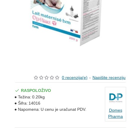
0 recenzija(e)
-
Napišite recenziju
RASPOLOŽIVO
Težina:
0.20kg
Šifra:
14016
Napomena:
U cenu je uračunat PDV.
Domes
Pharma