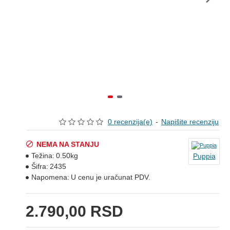
0 recenzija(e)
-
Napišite recenziju
NEMA NA STANJU
Težina:
0.50kg
Puppia
Šifra:
2435
Napomena:
U cenu je uračunat PDV.
2.790,00 RSD