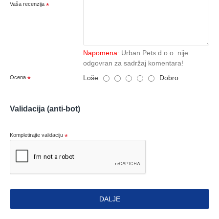
Vaša recenzija
Napomena:
Urban Pets d.o.o. nije
odgovran za sadržaj komentara!
Loše
Dobro
Ocena
Validacija (anti-bot)
Kompletirajte validaciju
DALJE