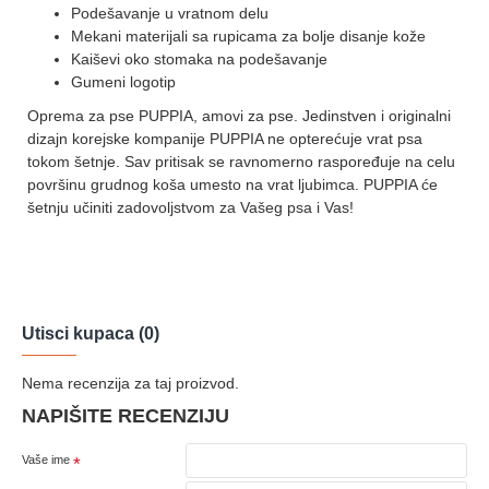
Podešavanje u vratnom delu
Mekani materijali sa rupicama za bolje disanje kože
Kaiševi oko stomaka na podešavanje
Gumeni logotip
Oprema za pse PUPPIA, amovi za pse. Jedinstven i originalni
dizajn korejske kompanije PUPPIA ne opterećuje vrat psa
tokom šetnje. Sav pritisak se ravnomerno raspoređuje na celu
površinu grudnog koša umesto na vrat ljubimca. PUPPIA će
šetnju učiniti zadovoljstvom za Vašeg psa i Vas!
Utisci kupaca (0)
Nema recenzija za taj proizvod.
NAPIŠITE RECENZIJU
Vaše ime