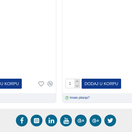
 U KORPU
DODAJ U KORPU
Imate pitanja?