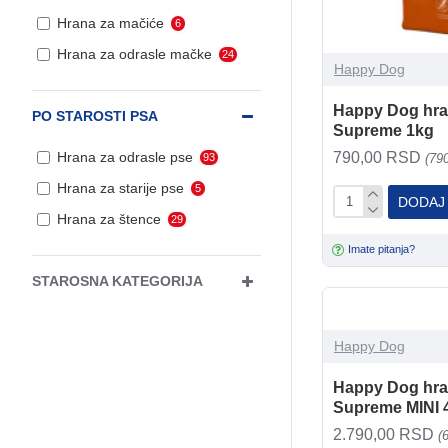
Hrana za mačiće
6
Hrana za odrasle mačke
24
Happy Dog
Happy Dog hra
PO STAROSTI PSA
Supreme 1kg
790,00 RSD
Hrana za odrasle pse
(79
93
Hrana za starije pse
5
DODAJ
Hrana za štence
29
Imate pitanja?
STAROSNA KATEGORIJA
Happy Dog
Happy Dog hra
Supreme MINI 
2.790,00 RSD
(