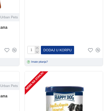
Urban Pets
cana
DODAJ U KORPU
Imate pitanja?
NEMA NA STANJU
Urban Pets
cana