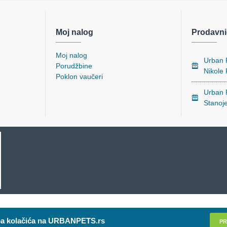
Moj nalog
Prodavni
Moj nalog
Urban P
Porudžbine
Nikole
Poklon vaučeri
Urban P
Stanoj
a kolačića na URBANPETS.rs
PR