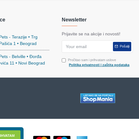
ce
Newsletter
Prijavite se na akcije i novosti!
ets - Terazije • Trg
 Pašića 1 • Beograd
Pošalji
ets - Belville • Đorđa
Pročitao sam i prihvatam uslove
evića 11 • Novi Beograd
Politika privatnosti i zaštita podataka
IHVATAM