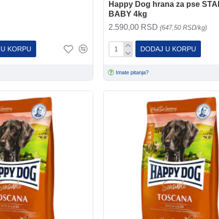
Happy Dog hrana za pse ST
BABY 4kg
2.590,00 RSD
(647,50 RSD/kg)
 U KORPU
DODAJ U KORPU
Imate pitanja?