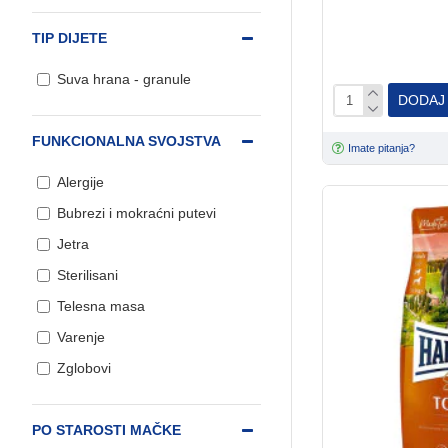
TIP DIJETE
Suva hrana - granule
Kozmetika i nega pasa
DODAJ
FUNKCIONALNA SVOJSTVA
Imate pitanja?
Oprema za reptile
Alergije
Bubrezi i mokraćni putevi
Oprema za pse
Jetra
Sterilisani
Telesna masa
Varenje
Zglobovi
PO STAROSTI MAČKE