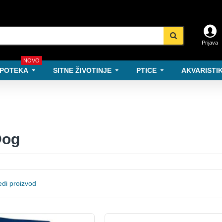
Prijava
NOVO
POTEKA
SITNE ŽIVOTINJE
PTICE
AKVARISTIK
Dog
di proizvod