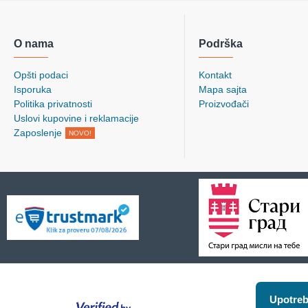
O nama
Podrška
Opšti podaci
Kontakt
Isporuka
Mapa sajta
Politika privatnosti
Proizvođači
Uslovi kupovine i reklamacije
Zaposlenje
NOVO!
Upotreb