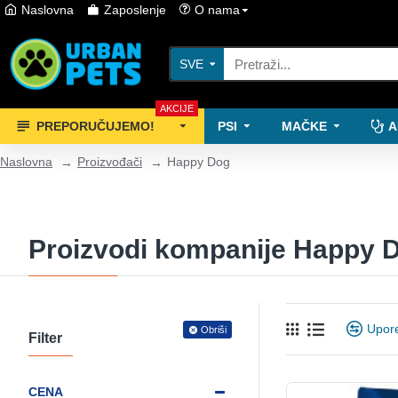
Naslovna
Zaposlenje
O nama
SVE
AKCIJE
PREPORUČUJEMO!
PSI
MAČKE
A
Naslovna
Proizvođači
Happy Dog
Proizvodi kompanije Happy 
Upore
Obriši
Filter
CENA