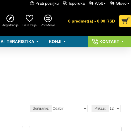
Prati pošiljku
Isporuka
Wolt
Glovo
0 predmet(a) - 0,00 RSD
Registracija
Lista želja
Poređenje
A I TERARISTIKA
KONJI
KONTAKT
Sortiranje:
Prikaži: