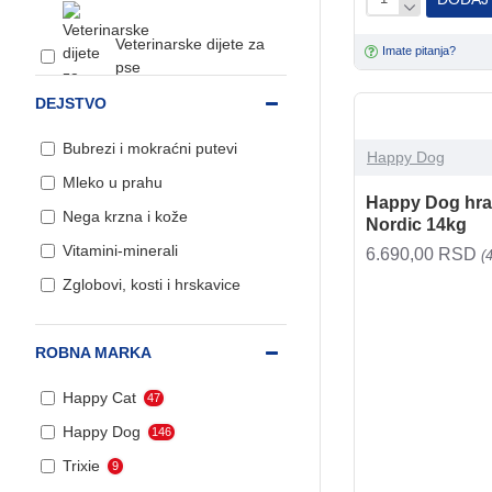
Veterinarske dijete za
Imate pitanja?
pse
DEJSTVO
Bubrezi i mokraćni putevi
Happy Dog
Mleko u prahu
Obrok u kesici,
Happy Dog hran
konzerve, sosići i
Nega krzna i kože
Nordic 14kg
prelivi
Vitamini-minerali
6.690,00 RSD
(
Zglobovi, kosti i hrskavice
Veterinarske dijete za
mačke
ROBNA MARKA
Poslastice za pse
Happy Cat
47
Happy Dog
146
Kozmetika i nega
Trixie
9
mačaka