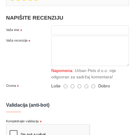
NAPIŠITE RECENZIJU
Vaše ime
Vaša recenzija
Napomena:
Urban Pets d.o.o. nije
odgovran za sadržaj komentara!
Loše
Dobro
Ocena
Validacija (anti-bot)
Kompletirajte validaciju