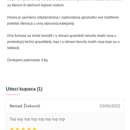
za štence ili običnom toplom vodom.
Hrana je savršeno izbalansirana i zadovoljava apsolutno sve nutritivne
potrebe štenaca u ovoj starosnoj kategoriji.
Ova formula se može koristiti i u ishrani gravidnih keruša malih rasa u
poslednjoj trećini graviditeta, kao i u ishrani keruša malih rasa koje su u
laktaciji.
Dostupno pakovanje 4 kg.
Utisci kupaca (1)
Nenad Živković
23/06/2022
Top top top top top top top top