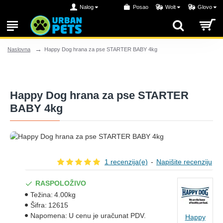
Nalog
Posao
Wolt
Glovo
Happy Dog hrana za pse STARTER BABY 4kg
Naslovna
Happy Dog hrana za pse STARTER
BABY 4kg
1 recenzija(e)
-
Napišite recenziju
RASPOLOŽIVO
Težina:
4.00kg
Šifra:
12615
Napomena:
U cenu je uračunat PDV.
Happy