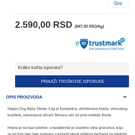
Dog
2.590,00 RSD
(647,50 RSD/kg)
Koliko košta isporuka?
PRIKAŽI TROŠKOVE ISPORUKE
OPIS PROIZVODA
Happy Dog Baby Starter 4 kg je kompletna, dehidrirana hrana, vrhunskog
kvaliteta, namenjena ishrani štenaca već od prve nedelje života.
Hrana je na bazi piletine, a karakteriše je izuzetno sitna granulica, koja
se pri tom jako lako pretvara u kašasti obrok prilikom mešanja sa mlekom