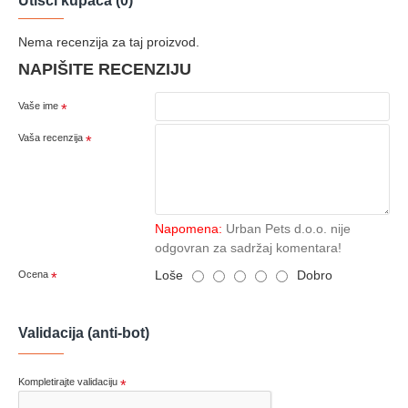
Utisci kupaca (0)
Nema recenzija za taj proizvod.
NAPIŠITE RECENZIJU
Vaše ime
Vaša recenzija
Napomena:
Urban Pets d.o.o. nije
odgovran za sadržaj komentara!
Loše
Dobro
Ocena
Validacija (anti-bot)
Kompletirajte validaciju