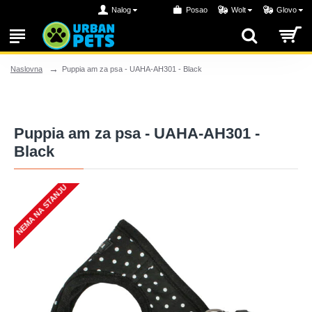
Nalog
Posao
Wolt
Glovo
Puppia am za psa - UAHA-AH301 - Black
Naslovna
Puppia am za psa - UAHA-AH301 -
Black
NEMA NA STANJU