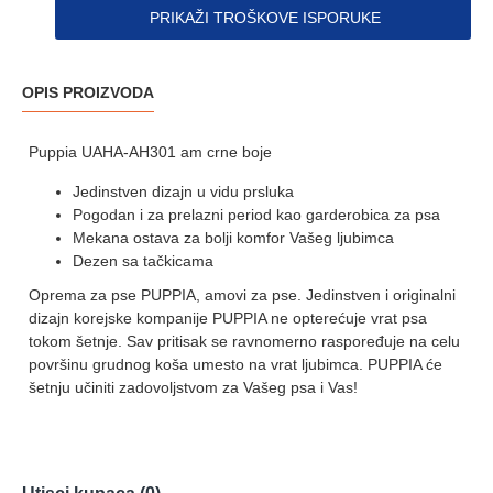
PRIKAŽI TROŠKOVE ISPORUKE
OPIS PROIZVODA
Puppia UAHA-AH301 am crne boje
Jedinstven dizajn u vidu prsluka
Pogodan i za prelazni period kao garderobica za psa
Mekana ostava za bolji komfor Vašeg ljubimca
Dezen sa tačkicama
Oprema za pse PUPPIA, amovi za pse. Jedinstven i originalni
dizajn korejske kompanije PUPPIA ne opterećuje vrat psa
tokom šetnje. Sav pritisak se ravnomerno raspoređuje na celu
površinu grudnog koša umesto na vrat ljubimca. PUPPIA će
šetnju učiniti zadovoljstvom za Vašeg psa i Vas!