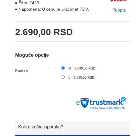
Šifra:
2423
Napomena:
U cenu je uračunat PDV.
Puppia
2.690,00 RSD
Moguće opcije
M
(2.690,00 RSD)
Puppia
L
(2.690,00 RSD)
Koliko košta isporuka?