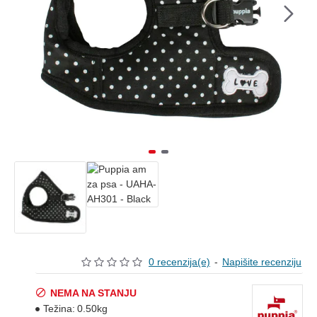
0 recenzija(e)
-
Napišite recenziju
NEMA NA STANJU
Težina:
0.50kg