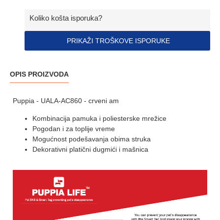
Koliko košta isporuka?
PRIKAŽI TROŠKOVE ISPORUKE
OPIS PROIZVODA
Puppia - UALA-AC860 - crveni am
Kombinacija pamuka i poliesterske mrežice
Pogodan i za toplije vreme
Mogućnost podešavanja obima struka
Dekorativni platični dugmići i mašnica