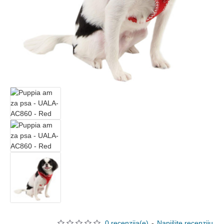
0 recenzija(e)
-
Napišite recenziju