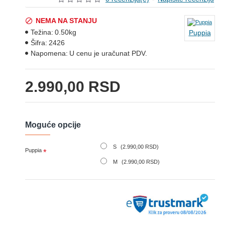
NEMA NA STANJU
Težina:
0.50kg
Puppia
Šifra:
2426
Napomena:
U cenu je uračunat PDV.
2.990,00 RSD
Moguće opcije
S
(2.990,00 RSD)
Puppia
M
(2.990,00 RSD)