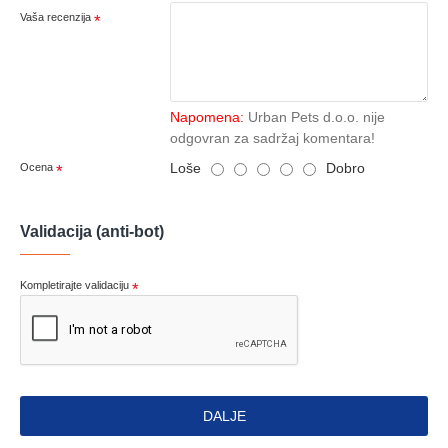
Vaša recenzija
Napomena:
Urban Pets d.o.o. nije
odgovran za sadržaj komentara!
Loše
Dobro
Ocena
Validacija (anti-bot)
Kompletirajte validaciju
DALJE