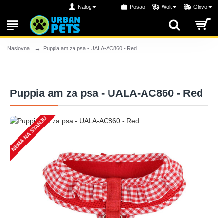
Nalog
Posao
Wolt
Glovo
Puppia am za psa - UALA-AC860 - Red
Naslovna
Puppia am za psa - UALA-AC860 - Red
NEMA NA STANJU