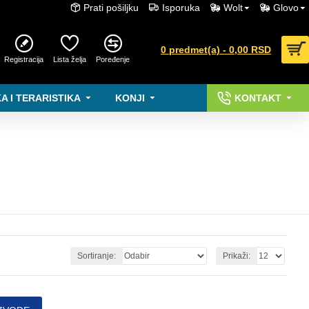
Prati pošiljku
Isporuka
Wolt
Glovo
0 predmet(a) - 0,00 RSD
Registracija
Lista želja
Poređenje
A I TERARISTIKA
KONJI
KONTAKT
Sortiranje:
Prikaži: