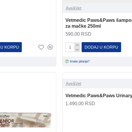
Ave&Vet
Vetmedic Paws&Paws šampo
za mačke 250ml
590,00 RSD
 U KORPU
DODAJ U KORPU
Imate pitanja?
Ave&Vet
Vetmedic Paws&Paws Urinary
1.490,00 RSD