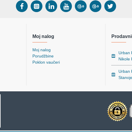
Moj nalog
Prodavni
Moj nalog
Urban P
Porudžbine
Nikole
Poklon vaučeri
Urban P
Stanoj