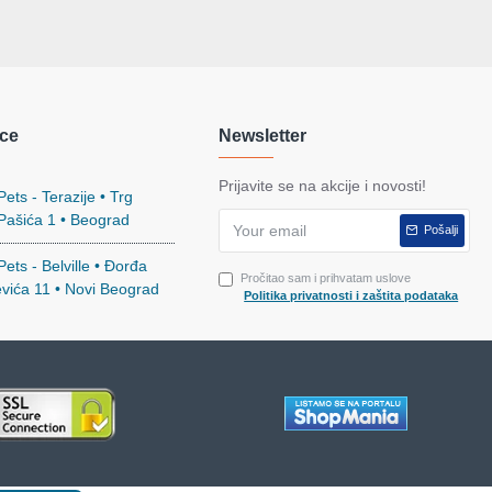
ce
Newsletter
Prijavite se na akcije i novosti!
ets - Terazije • Trg
 Pašića 1 • Beograd
Pošalji
ets - Belville • Đorđa
Pročitao sam i prihvatam uslove
evića 11 • Novi Beograd
Politika privatnosti i zaštita podataka