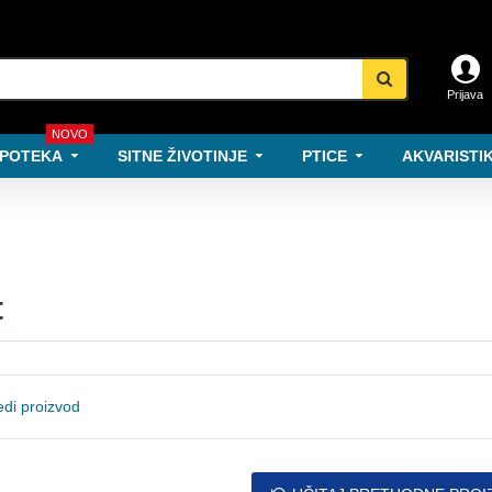
Prijava
NOVO
POTEKA
SITNE ŽIVOTINJE
PTICE
AKVARISTIK
t
di proizvod