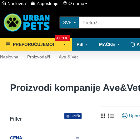
Naslovna
Zaposlenje
O nama
SVE
AKCIJE
PREPORUČUJEMO!
PSI
MAČKE
A
Naslovna
Proizvođači
Ave & Vet
Proizvodi kompanije Ave&Ve
Upore
Obriši
Filter
CENA