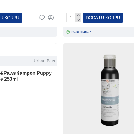
 U KORPU
DODAJ U KORPU
Imate pitanja?
Urban Pets
s&Paws šampon Puppy
ce 250ml