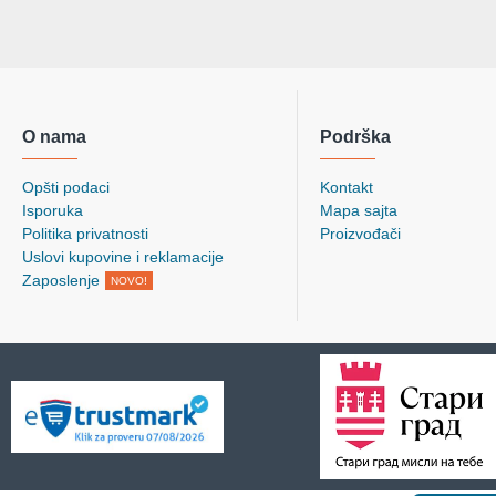
O nama
Podrška
Opšti podaci
Kontakt
Isporuka
Mapa sajta
Politika privatnosti
Proizvođači
Uslovi kupovine i reklamacije
Zaposlenje
NOVO!