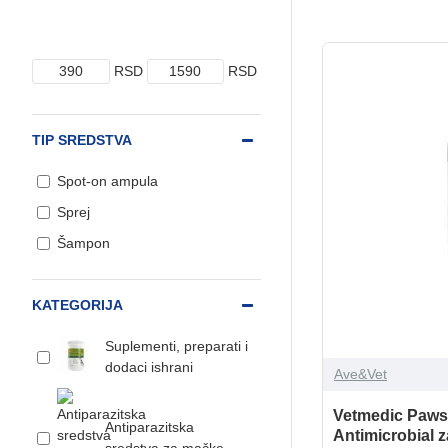
RSD
RSD
TIP SREDSTVA
Spot-on ampula
Sprej
Šampon
KATEGORIJA
Suplementi, preparati i
dodaci ishrani
Ave&Vet
Vetmedic Paw
Antiparazitska
Antimicrobial 