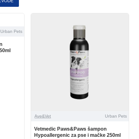
ZVODE
Urban Pets
n
250ml
Ave&Vet
Urban Pets
Vetmedic Paws&Paws šampon
Hypoallergenic za pse i mačke 250ml