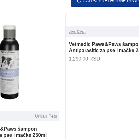
UČITAJ PRETHODNE PROI
Ave&Vet
Vetmedic Paws&Paws šampo
Antiparasitic za pse i mačke 
1.290,00 RSD
Urban Pets
s&Paws šampon
za pse i mačke 250ml