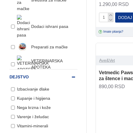
sredstva za mačke
1.290,00 RSD
DODAJ
Dodaci ishrani pasa
Imate pitanja?
Preparati za mačke
Ave&Vet
VETERINARSKA
APOTEKA
Vetmedic Paw
DEJSTVO
za štence i ma
Antiparazitska
sredstva za pse
890,00 RSD
Izbacivanje dlake
Kozmetika i nega
Kupanje i higijena
mačaka
Nega krzna i kože
Varenje i želudac
Kozmetika i nega pasa
Vitamini-minerali