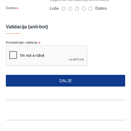
Loše
Dobro
Ocena
Validacija (anti-bot)
Kompletirajte validaciju
DALJE