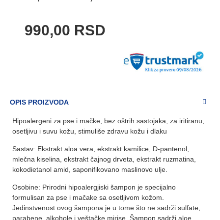
990,00 RSD
OPIS PROIZVODA
Hipoalergeni za pse i mačke, bez oštrih sastojaka, za iritiranu,
osetljivu i suvu kožu, stimuliše zdravu kožu i dlaku
Sastav: Ekstrakt aloa vera, ekstrakt kamilice, D-pantenol,
mlečna kiselina, ekstrakt čajnog drveta, ekstrakt ruzmatina,
kokodietanol amid, saponifikovano maslinovo ulje.
Osobine: Prirodni hipoalergjiski šampon je specijalno
formulisan za pse i mačake sa osetljivom kožom.
Jedinstvenost ovog šampona je u tome što ne sadrži sulfate,
parabene, alkohole i veštačke mirise. Šampon sadrži aloe