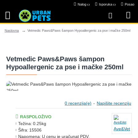
Nalog
Isporuka
Posao
Vetmedic Paws&Paws šampon Hypoallergenic za pse i mačke 250ml
Naslovna
Vetmedic Paws&Paws šampon
Hypoallergenic za pse i mačke 250ml
0 recenzija(e)
-
Napišite recenziju
RASPOLOŽIVO
Težina:
0.25kg
Ave&Vet
Šifra:
15506
Napomena:
U cenu je uračunat PDV.