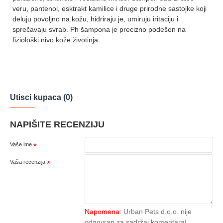
veru, pantenol, esktrakt kamilice i druge prirodne sastojke koji
deluju povoljno na kožu, hidriraju je, umiruju iritaciju i
sprečavaju svrab. Ph šampona je precizno podešen na
fiziološki nivo kože životinja.
Utisci kupaca (0)
NAPIŠITE RECENZIJU
Vaše ime
Vaša recenzija
Napomena:
Urban Pets d.o.o. nije
odgovran za sadržaj komentara!