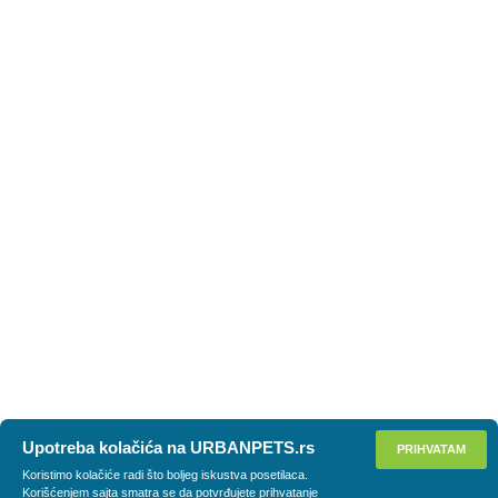
Upotreba kolačića na URBANPETS.rs
PRIHVATAM
Koristimo kolačiće radi što boljeg iskustva posetilaca.
Korišćenjem sajta smatra se da potvrđujete prihvatanje