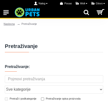
Nalog
Posao
Wolt
Glovo
Pretraživanje
Naslovna
Pretraživanje
Pretraživanje:
Pretraži i podkategorije
Pretraživanje opisa proizvoda