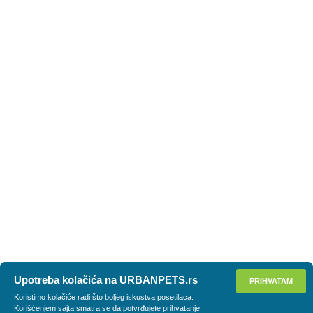
Upotreba kolačića na URBANPETS.rs
PRIHVATAM
Koristimo kolačiće radi što boljeg iskustva posetilaca.
Korišćenjem sajta smatra se da potvrđujete prihvatanje