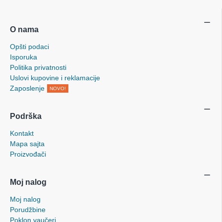
O nama
Opšti podaci
Isporuka
Politika privatnosti
Uslovi kupovine i reklamacije
Zaposlenje
NOVO!
Podrška
Kontakt
Mapa sajta
Proizvođači
Moj nalog
Moj nalog
Porudžbine
Poklon vaučeri