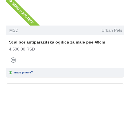
SAMO U APOTECI!
MSD
Urban Pets
Scalibor antiparazitska ogrlica za male pse 48cm
4.590,00 RSD
Imate pitanja?