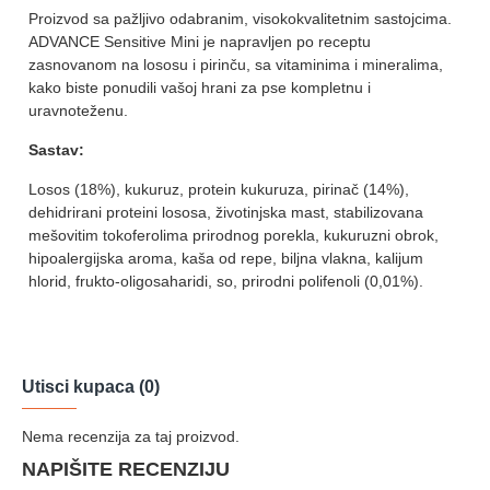
Proizvod sa pažljivo odabranim, visokokvalitetnim sastojcima.
ADVANCE Sensitive Mini je napravljen po receptu
zasnovanom na lososu i pirinču, sa vitaminima i mineralima,
kako biste ponudili vašoj hrani za pse kompletnu i
uravnoteženu.
Sastav:
Losos (18%), kukuruz, protein kukuruza, pirinač (14%),
dehidrirani proteini lososa, životinjska mast, stabilizovana
mešovitim tokoferolima prirodnog porekla, kukuruzni obrok,
hipoalergijska aroma, kaša od repe, biljna vlakna, kalijum
hlorid, frukto-oligosaharidi, so, prirodni polifenoli (0,01%).
Utisci kupaca (0)
Nema recenzija za taj proizvod.
NAPIŠITE RECENZIJU