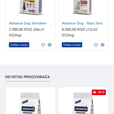
Advance Dog Sensitive - Lamb&Rice 3kg
Advance Dog - Maxi Senior 12kg
2.990,00 RSD
8.590,00 RSD
(996,67
(715,83
RSD/kg)
RSD/kg)
Dodaj u korpu
Dodaj u korpu
OD ISTOG PROIZVOĐAČA
-30 %