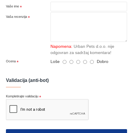
Vaše ime
Vaša recenzija
Napomena:
Urban Pets d.o.o. nije
odgovran za sadržaj komentara!
Loše
Dobro
Ocena
Validacija (anti-bot)
Kompletirajte validaciju