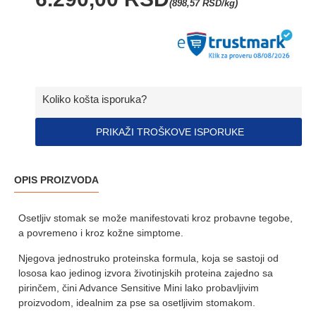
(898,57 RSD/kg)
Koliko košta isporuka?
PRIKAŽI TROŠKOVE ISPORUKE
OPIS PROIZVODA
Osetljiv stomak se može manifestovati kroz probavne tegobe,
a povremeno i kroz kožne simptome.
Njegova jednostruko proteinska formula, koja se sastoji od
lososa kao jedinog izvora životinjskih proteina zajedno sa
pirinčem, čini Advance Sensitive Mini lako probavljivim
proizvodom, idealnim za pse sa osetljivim stomakom.