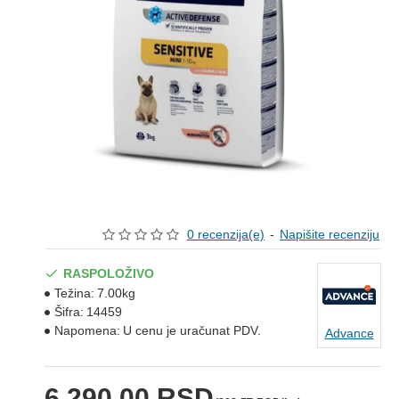
0 recenzija(e)
-
Napišite recenziju
RASPOLOŽIVO
Težina:
7.00kg
Šifra:
14459
Napomena:
U cenu je uračunat PDV.
Advance
6.290,00 RSD