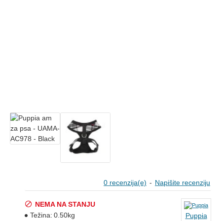
0 recenzija(e)
-
Napišite recenziju
NEMA NA STANJU
Težina:
0.50kg
Puppia