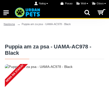
Nalog
Posao
Wolt
Glovo
Puppia am za psa - UAMA-AC978 - Black
Naslovna
Puppia am za psa - UAMA-AC978 -
Black
NEMA NA STANJU