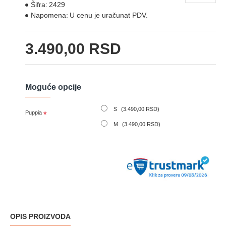
Šifra:
2429
Napomena:
U cenu je uračunat PDV.
3.490,00 RSD
Moguće opcije
S
(3.490,00 RSD)
Puppia
M
(3.490,00 RSD)
OPIS PROIZVODA