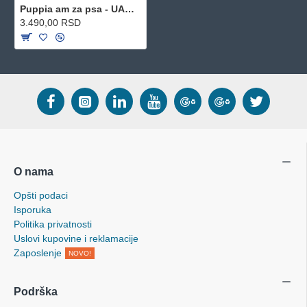
Puppia am za psa - UAMA-AC978 - Black
3.490,00 RSD
O nama
Opšti podaci
Isporuka
Politika privatnosti
Uslovi kupovine i reklamacije
Zaposlenje
NOVO!
Podrška