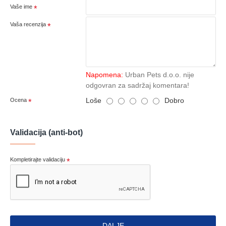
Vaše ime
Vaša recenzija
Napomena:
Urban Pets d.o.o. nije
odgovran za sadržaj komentara!
Loše
Dobro
Ocena
Validacija (anti-bot)
Kompletirajte validaciju
DALJE