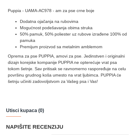
Puppia - UAMA-AC978 - am za pse crne boje
Dodatna ojačanja na rubovima
Mogućnost podešavanja obima struka
50% pamuk, 50% poliester uz rubove izrađene 100% od
pamuka
Premijum proizvod sa metalnim amblemom
Oprema za pse PUPPIA, amovi za pse. Jedinstven i originalni
dizajn korejske kompanije PUPPIA ne opterećuje vrat psa
tokom šetnje. Sav pritisak se ravnomerno raspoređuje na celu
površinu grudnog koša umesto na vrat ljubimca. PUPPIA će
šetnju učiniti zadovoljstvom za Vašeg psa i Vas!
Utisci kupaca (0)
NAPIŠITE RECENZIJU