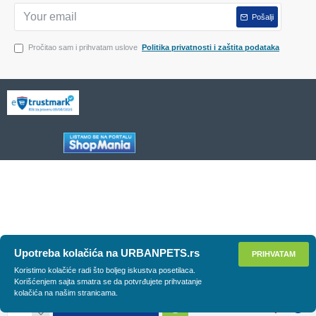
Pošalji
Pročitao sam i prihvatam uslove
Politika privatnosti i zaštita podataka
Upotreba kolačića na URBANPETS.rs
PRIHVATAM
Koristimo kolačiće radi što boljeg iskustva posetilaca.
Korišćenjem sajta smatra se da potvrđujete prihvatanje
kolačića na našim stranicama.
DODAJ U KORPU