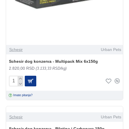
Schesir
Urban Pets
Schesir dog konzerva - Multipack Mix 6x150g
2.820,00 RSD
(3.133,33 RSD/kg)
Imate pitanja?
Schesir
Urban Pets
Schesir dog konzerva - Piletina i Carbonara 150g