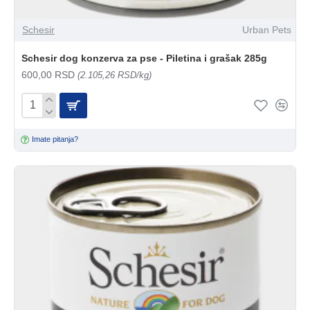
Schesir
Urban Pets
Schesir dog konzerva za pse - Piletina i grašak 285g
600,00 RSD
(2.105,26 RSD/kg)
Imate pitanja?