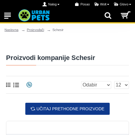
Nalog
Posao
Wolt
Glovo
Proizvođači
Schesir
Naslovna
Proizvodi kompanije Schesir
UČITAJ PRETHODNE PROIZVODE