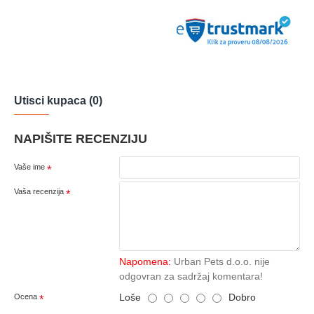
Utisci kupaca (0)
NAPIŠITE RECENZIJU
Vaše ime
Vaša recenzija
Napomena:
Urban Pets d.o.o. nije
odgovran za sadržaj komentara!
Loše
Dobro
Ocena