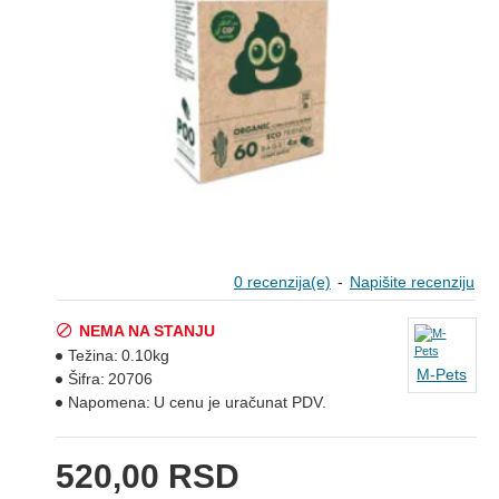
0 recenzija(e)
-
Napišite recenziju
NEMA NA STANJU
Težina:
0.10kg
M-Pets
Šifra:
20706
Napomena:
U cenu je uračunat PDV.
520,00 RSD