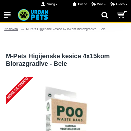
Nalog
Posao
Wolt
Glovo
M-Pets Higijenske kesice 4x15kom Biorazgradive - Bele
Naslovna
M-Pets Higijenske kesice 4x15kom
Biorazgradive - Bele
NEMA NA STANJU