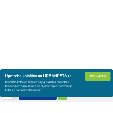
Upotreba kolačića na URBANPETS.rs
PRIHVATAM
Koristimo kolačiće radi što boljeg iskustva posetilaca.
Korišćenjem sajta smatra se da potvrđujete prihvatanje
kolačića na našim stranicama.
DODAJ U KORPU