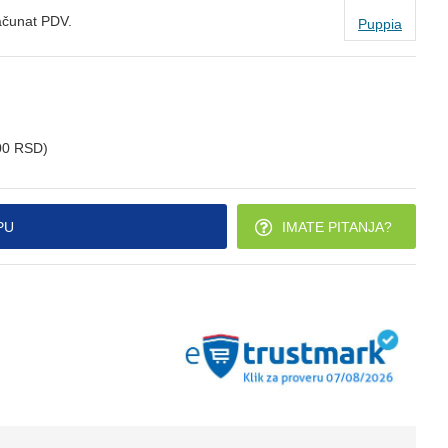
ačunat PDV.
Puppia
00 RSD)
PU
IMATE PITANJA?