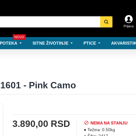
Prijava
NOVO
POTEKA
SITNE ŽIVOTINJE
PTICE
AKVARISTIK
1601 - Pink Camo
3.890,00 RSD
NEMA NA STANJU
Težina:
0.50kg