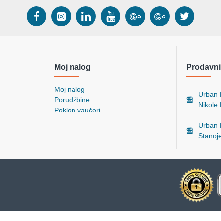
Moj nalog
Prodavni
Moj nalog
Urban P
Porudžbine
Nikole
Poklon vaučeri
Urban P
Stanoj