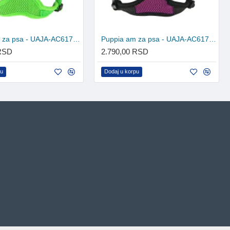
Puppia am za psa - UAJA-AC617 - Green
Puppia am za psa - UAJA-AC617 - Purple
 RSD
2.790,00 RSD
pu
Dodaj u korpu