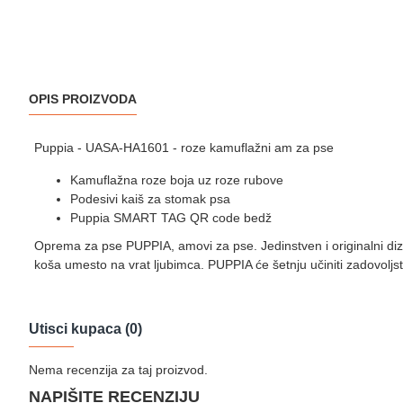
OPIS PROIZVODA
Puppia - UASA-HA1601 - roze kamuflažni am za pse
Kamuflažna roze boja uz roze rubove
Podesivi kaiš za stomak psa
Puppia SMART TAG QR code bedž
Oprema za pse PUPPIA, amovi za pse. Jedinstven i originalni di
koša umesto na vrat ljubimca. PUPPIA će šetnju učiniti zadovolj
Utisci kupaca (0)
Nema recenzija za taj proizvod.
NAPIŠITE RECENZIJU