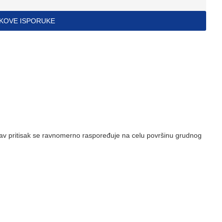
ŠKOVE ISPORUKE
Sav pritisak se ravnomerno raspoređuje na celu površinu grudnog