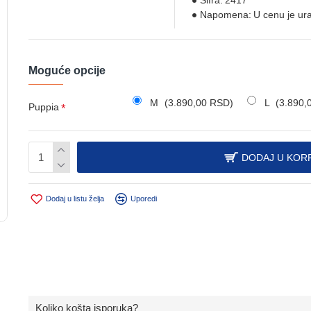
Šifra:
2417
Napomena:
U cenu je ur
Moguće opcije
M
(3.890,00 RSD)
L
(3.890,
Puppia
DODAJ U KOR
Dodaj u listu želja
Uporedi
Koliko košta isporuka?