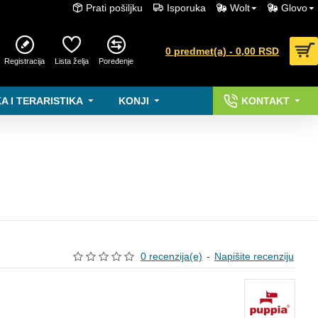
Prati pošiljku
Isporuka
Wolt
Glovo
0 predmet(a) - 0,00 RSD
Registracija
Lista želja
Poređenje
A I TERARISTIKA
KONJI
KONTAKT
0 recenzija(e)
-
Napišite recenziju