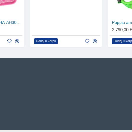
Puppia am za psa - UAHA-AH301 - Pink
2.790,00
Dodaj u korpu
Dodaj u kor