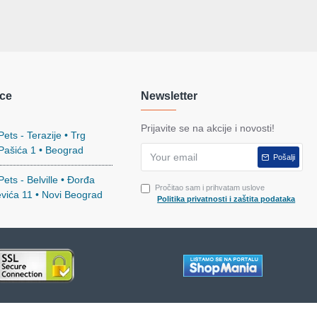
ce
Newsletter
Prijavite se na akcije i novosti!
ets - Terazije • Trg
 Pašića 1 • Beograd
Pošalji
ets - Belville • Đorđa
Pročitao sam i prihvatam uslove
evića 11 • Novi Beograd
Politika privatnosti i zaštita podataka