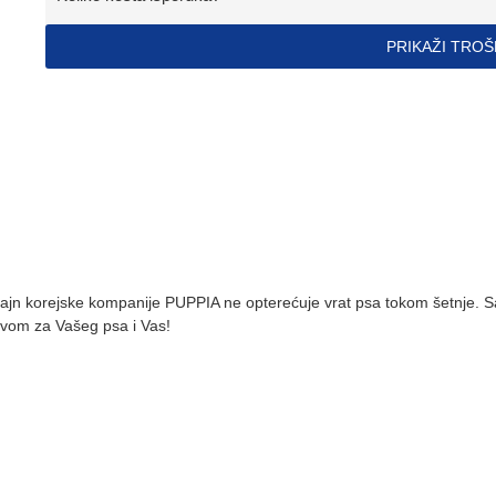
PRIKAŽI TRO
zajn korejske kompanije PUPPIA ne opterećuje vrat psa tokom šetnje. 
stvom za Vašeg psa i Vas!