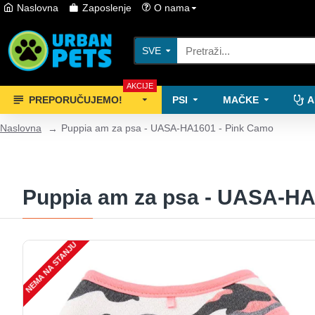
Naslovna
Zaposlenje
O nama
SVE
AKCIJE
PREPORUČUJEMO!
PSI
MAČKE
A
Naslovna
Puppia am za psa - UASA-HA1601 - Pink Camo
Puppia am za psa - UASA-HA
NEMA NA STANJU