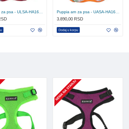
Puppia am za psa - ULSA-HA1601 - Wine
Puppia am za psa - UASA-HA1604 ORANGE
 RSD
3.890,00 RSD
pu
Dodaj u korpu
U
NEMA NA STANJU