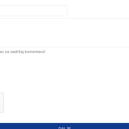
an za sadržaj komentara!
DALJE