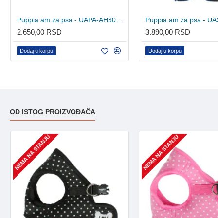
Puppia am za psa - UAPA-AH305 - Pink
2.650,00 RSD
3.890,00 RSD
Dodaj u korpu
Dodaj u korpu
OD ISTOG PROIZVOĐAČA
NEMA NA STANJU
NEMA NA STANJU