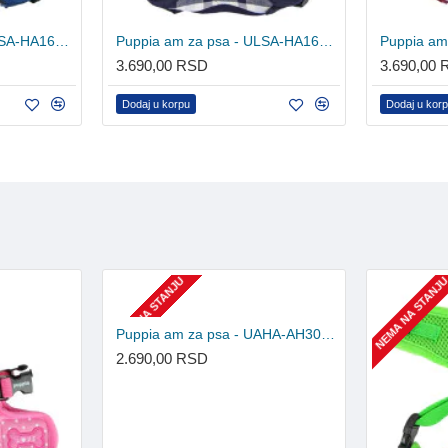
Puppia am za psa - UASA-HA1601 - Blue Camo
Puppia am za psa - ULSA-HA1601 - NAVY
3.690,00 RSD
3.690,00
Dodaj u korpu
Dodaj u kor
NEMA NA STANJU
NEMA NA STANJ
Puppia am za psa - UAHA-AH301 - Sky Blue
2.690,00 RSD