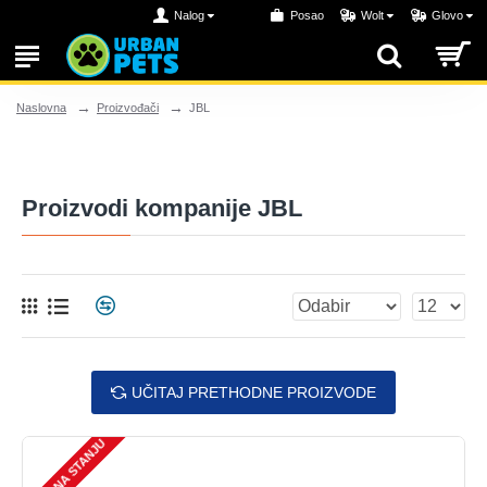
Nalog
Posao
Wolt
Glovo
Proizvođači
JBL
Naslovna
Proizvodi kompanije JBL
UČITAJ PRETHODNE PROIZVODE
NEMA NA STANJU