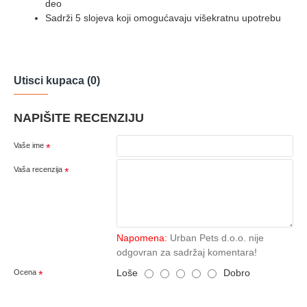
deo
Sadrži 5 slojeva koji omogućavaju višekratnu upotrebu
Utisci kupaca (0)
NAPIŠITE RECENZIJU
Vaše ime
Vaša recenzija
Napomena:
Urban Pets d.o.o. nije
odgovran za sadržaj komentara!
Loše
Dobro
Ocena