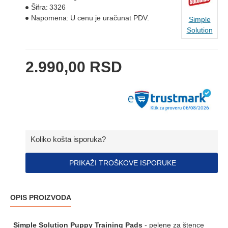
Šifra:
3326
Napomena:
U cenu je uračunat PDV.
Simple
Solution
2.990,00 RSD
Koliko košta isporuka?
PRIKAŽI TROŠKOVE ISPORUKE
OPIS PROIZVODA
Simple Solution Puppy Training Pads
- pelene za štence