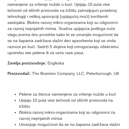
namenjene za vršenje nužde u kući. Upijaju 10 puta vise
tečnosti od sličnih proizvoda na tržištu zahvaljujući posebnoj
tehnologiji i velikoj apsorpciji (upijajućoj moći) korištenih
sastojaka. Blokira razvoj mikro-organizama koji su odgovorni
za razvoj neprijatnih mirisa. Snažna upijajuća podloga vuče
vlagu prema dnu prostirke kako bi se umanjila mogućnost da
se na šapama zadržava vlažni deo apsorbenta koji se onda
raznosi po kući. Sadrži 5 slojeva koji omogućavaju višekratnu
upotrebu iste pelene ili za veće rase pasa.
Zemlja proizvodnje:
Engleska
Proizvođač:
The Bramton Company, LLC, Peterborough, UK
Pelene za štence namenjene za vršenje nužde u kući
Upijaju 10 puta vise tečnosti od sličnih proizvoda na
tržištu
Blokira razvoj mikro-organizama koji su odgovorni za
razvoj neprijatnih mirisa
Umanjuje mogućnost da se na šapama zadržava vlažni