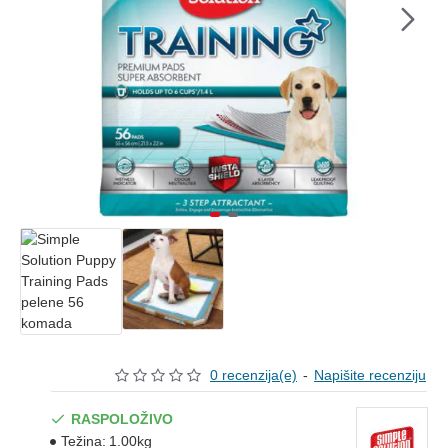
0 recenzija(e)
-
Napišite recenziju
RASPOLOŽIVO
Težina:
1.00kg