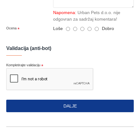
Napomena:
Urban Pets d.o.o. nije
odgovran za sadržaj komentara!
Loše
Dobro
Ocena
Validacija (anti-bot)
Kompletirajte validaciju
DALJE