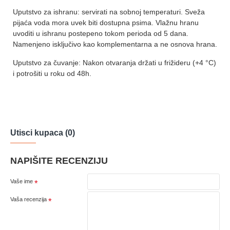
Uputstvo za ishranu: servirati na sobnoj temperaturi. Sveža
pijaća voda mora uvek biti dostupna psima. Vlažnu hranu
uvoditi u ishranu postepeno tokom perioda od 5 dana.
Namenjeno isključivo kao komplementarna a ne osnova hrana.
Uputstvo za čuvanje: Nakon otvaranja držati u frižideru (+4 °C)
i potrošiti u roku od 48h.
Utisci kupaca (0)
NAPIŠITE RECENZIJU
Vaše ime
Vaša recenzija