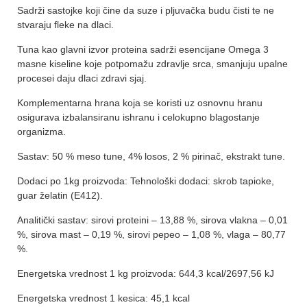
Sadrži sastojke koji čine da suze i pljuvačka budu čisti te ne
stvaraju fleke na dlaci.
Tuna kao glavni izvor proteina sadrži esencijane Omega 3
masne kiseline koje potpomažu zdravlje srca, smanjuju upalne
procesei daju dlaci zdravi sjaj.
Komplementarna hrana koja se koristi uz osnovnu hranu
osigurava izbalansiranu ishranu i celokupno blagostanje
organizma.
Sastav: 50 % meso tune, 4% losos, 2 % pirinač, ekstrakt tune.
Dodaci po 1kg proizvoda: Tehnološki dodaci: skrob tapioke,
guar želatin (E412).
Analitički sastav: sirovi proteini – 13,88 %, sirova vlakna – 0,01
%, sirova mast – 0,19 %, sirovi pepeo – 1,08 %, vlaga – 80,77
%.
Energetska vrednost 1 kg proizvoda: 644,3 kcal/2697,56 kJ
Energetska vrednost 1 kesica: 45,1 kcal