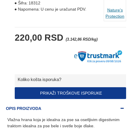
Šifra:
18312
Napomena:
U cenu je uračunat PDV.
Nature's
Protection
220,00 RSD
(3.142,86 RSD/kg)
Koliko košta isporuka?
PRIKAŽI TROŠKOVE ISPORUKE
OPIS PROIZVODA
Vlažna hrana koja je idealna za pse sa osetljivim digestivnim
traktom idealna za pse bele i svetle boje dlake.