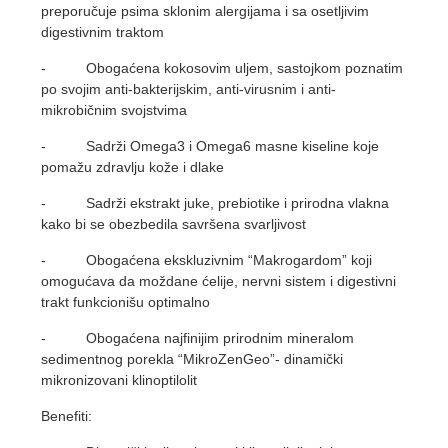
preporučuje psima sklonim alergijama i sa osetljivim
digestivnim traktom
- Obogaćena kokosovim uljem, sastojkom poznatim
po svojim anti-bakterijskim, anti-virusnim i anti-
mikrobičnim svojstvima
- Sadrži Omega3 i Omega6 masne kiseline koje
pomažu zdravlju kože i dlake
- Sadrži ekstrakt juke, prebiotike i prirodna vlakna
kako bi se obezbedila savršena svarljivost
- Obogaćena ekskluzivnim “Makrogardom” koji
omogućava da moždane ćelije, nervni sistem i digestivni
trakt funkcionišu optimalno
- Obogaćena najfinijim prirodnim mineralom
sedimentnog porekla “MikroZenGeo”- dinamički
mikronizovani klinoptilolit
Benefiti: