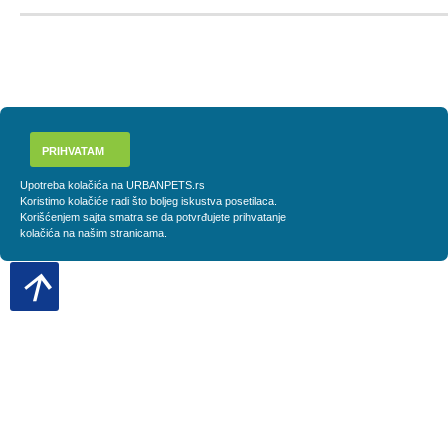
PRIHVATAM
Upotreba kolačića na URBANPETS.rs
Koristimo kolačiće radi što boljeg iskustva posetilaca.
Korišćenjem sajta smatra se da potvrđujete prihvatanje
kolačića na našim stranicama.