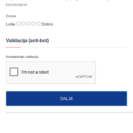
komentara!
Ocena
Loše
Dobro
Validacija (anti-bot)
Kompletirajte validaciju
DALJE