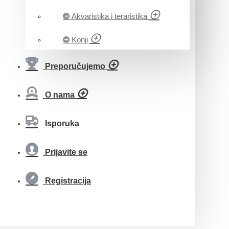
Akvaristika i teraristika
Konji
Preporučujemo
O nama
Isporuka
Prijavite se
Registracija