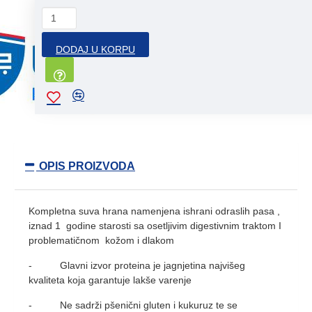
DODAJ U KORPU
OPIS PROIZVODA
Kompletna suva hrana namenjena ishrani odraslih pasa ,
iznad 1 godine starosti sa osetljivim digestivnim traktom I
problematičnom kožom i dlakom
- Glavni izvor proteina je jagnjetina najvišeg
kvaliteta koja garantuje lakše varenje
- Ne sadrži pšenični gluten i kukuruz te se