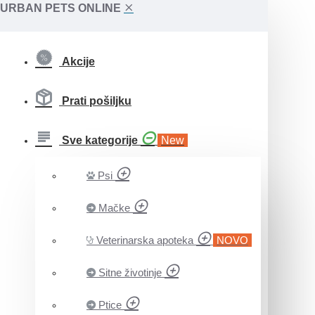
URBAN PETS ONLINE
Akcije
Prati pošiljku
Sve kategorije
New
Psi
Mačke
Veterinarska apoteka
NOVO
Sitne životinje
Ptice