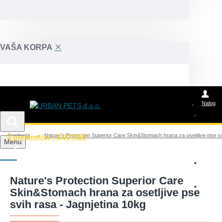
VAŠA KORPA
Nalog
Naslovna
Nature's Protection Superior Care Skin&Stomach hrana za osetljive pse sv
0 predmet(a) - 0,00 RSD
Posao
Menu
Wolt
Nature's Protection Superior Care
Glovo
Skin&Stomach hrana za osetljive pse
svih rasa - Jagnjetina 10kg