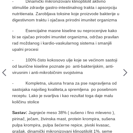
- Dinamički mikronizovani klinoptilolit aktivno
stimuliše zdravlje gastro-intestinalnog trakta i apsorpciju
nutritienata. Zarobljava toksine koje proizvode bakterije u
digestivnom traktu i ojačava prirodni imunitet organizma
- Esencijalne masne kiseline su neprocenjive kako
bi se ojačao prirodni imunitet organizma, održao pravilan
rad moždanog i kardio-vaskularnog sistema i smanjili
upalni procesi
- 100% čisto kokosovo ulje koje se većinom sastoji
od laurične kiseline poznate po anti-bakterijskim, anti-
virusnim i anti-mikrobičnim svojstvima
- Kompletna, ukusna hrana za pse napravljena od
sastojaka najvišeg kvaliteta,a spremljena po posebnom
receptu. Lako je svarljiva i kao rezultat toga daje malu
količinu stolice
Sastav:
Jagnjeće meso 38% ( sušeno i fino mleveno ),
pirinač, ječam, živinska mast, protein krompira, sušena
pulpa krompira, pulpa šećerne repice, pivski kvasac,
grašak, dinamički mikronizovani klinoptilolit 1%, seme