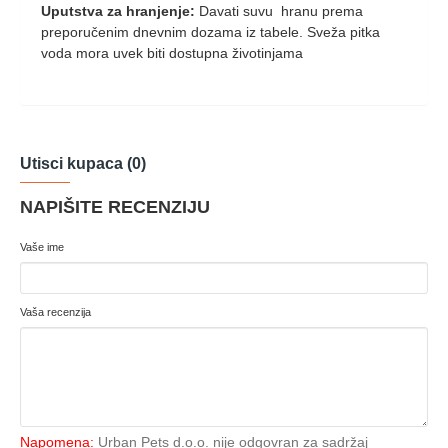
Uputstva za hranjenje
:
Davati suvu hranu prema
preporučenim dnevnim dozama iz tabele. Sveža pitka
voda mora uvek biti dostupna životinjama
Utisci kupaca (0)
NAPIŠITE RECENZIJU
Vaše ime
Vaša recenzija
Napomena:
Urban Pets d.o.o. nije odgovran za sadržaj