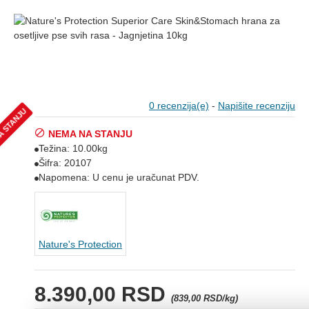
0 recenzija(e)
-
Napišite recenziju
A STANJU
NEMA NA STANJU
Težina:
10.00kg
Šifra:
20107
Napomena:
U cenu je uračunat PDV.
Nature's Protection
8.390,00 RSD
(839,00 RSD/kg)