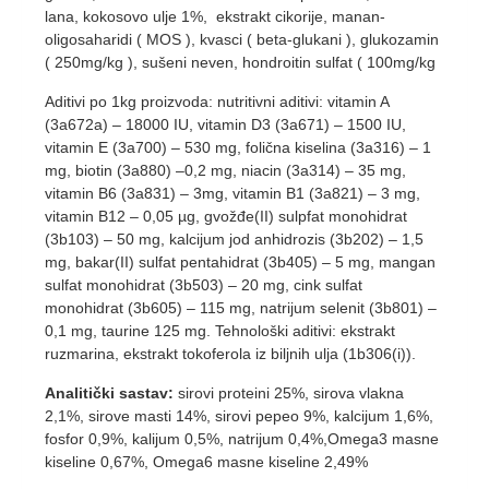
lana, kokosovo ulje 1%, ekstrakt cikorije, manan-
oligosaharidi ( MOS ), kvasci ( beta-glukani ), glukozamin
( 250mg/kg ), sušeni neven, hondroitin sulfat ( 100mg/kg
Aditivi po 1kg proizvoda: nutritivni aditivi: vitamin A
(3a672a) – 18000 IU, vitamin D3 (3a671) – 1500 IU,
vitamin E (3a700) – 530 mg, folična kiselina (3a316) – 1
mg, biotin (3a880) –0,2 mg, niacin (3a314) – 35 mg,
vitamin B6 (3a831) – 3mg, vitamin B1 (3a821) – 3 mg,
vitamin B12 – 0,05 µg, gvožđe(II) sulpfat monohidrat
(3b103) – 50 mg, kalcijum jod anhidrozis (3b202) – 1,5
mg, bakar(II) sulfat pentahidrat (3b405) – 5 mg, mangan
sulfat monohidrat (3b503) – 20 mg, cink sulfat
monohidrat (3b605) – 115 mg, natrijum selenit (3b801) –
0,1 mg, taurine 125 mg. Tehnološki aditivi: ekstrakt
ruzmarina, ekstrakt tokoferola iz biljnih ulja (1b306(i)).
Analitički sastav:
sirovi proteini 25%, sirova vlakna
2,1%, sirove masti 14%, sirovi pepeo 9%, kalcijum 1,6%,
fosfor 0,9%, kalijum 0,5%, natrijum 0,4%,Omega3 masne
kiseline 0,67%, Omega6 masne kiseline 2,49%