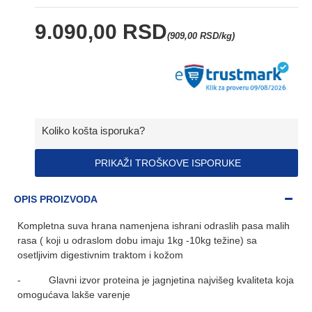
9.090,00 RSD
(909,00 RSD/kg)
Koliko košta isporuka?
PRIKAŽI TROŠKOVE ISPORUKE
OPIS PROIZVODA
Kompletna suva hrana namenjena ishrani odraslih pasa malih
rasa ( koji u odraslom dobu imaju 1kg -10kg težine) sa
osetljivim digestivnim traktom i kožom
- Glavni izvor proteina je jagnjetina najvišeg kvaliteta koja
omogućava lakše varenje