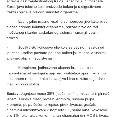
zdravlje gastro-intestinalnog trakta i apsorpciju nutritienata.
Zarobljava toksine koje proizvode bakterije u digestivnom
traktu i ojačava prirodni imunitet organizma
- Esencijalne masne kiseline su neprocenjive kako bi se
ojačao prirodni imunitet organizma, održao pravilan rad
moždanog i kardio-vaskularnog sistema i smanjili upalni
procesi
- 100% čisto kokosovo ulje koje se većinom sastoji od
laurične kiseline poznate po anti-bakterijskim, anti-virusnim i
anti-mikrobičnim svojstvima
- Kompletna, jedinstveno ukusna hrana za pse
napravljena od sastojaka najvišeg kvaliteta,a spremljena po
posebnom receptu. Lako je svarljiva i kao rezultat toga daje
malu količinu stolice
Sastav:
Jagnjeće meso 38% ( sušeno i fino mleveno ), pirinač,
ječam, živinska mast, protein krompira, sušena pulpa
krompira, pulpa šećerne repice, pivski kvasac, grašak,
dinamički mikronizovani klinoptilolit 1%, seme lana, kokosovo
ulje 1%, ekstrakt cikorije, manan-oligosaharidi ( MOS ), kvasci