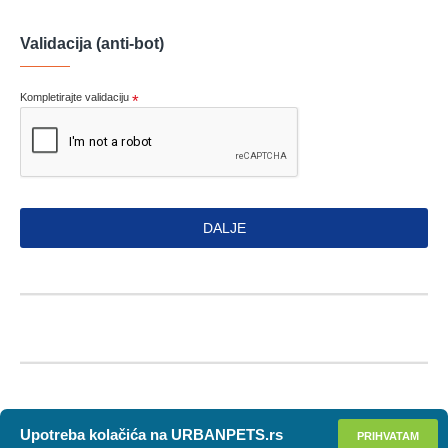
Validacija (anti-bot)
Kompletirajte validaciju
DALJE
Upotreba kolačića na URBANPETS.rs
PRIHVATAM