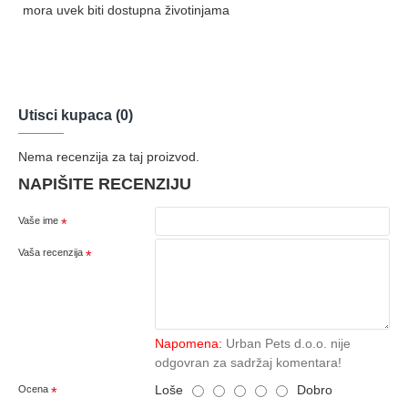
mora uvek biti dostupna životinjama
Utisci kupaca (0)
Nema recenzija za taj proizvod.
NAPIŠITE RECENZIJU
Vaše ime
Vaša recenzija
Napomena:
Urban Pets d.o.o. nije
odgovran za sadržaj komentara!
Loše
Dobro
Ocena