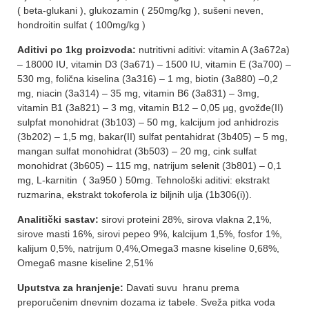
( beta-glukani ), glukozamin ( 250mg/kg ), sušeni neven,
hondroitin sulfat ( 100mg/kg )
Aditivi po 1kg proizvoda:
nutritivni aditivi: vitamin A (3a672a)
– 18000 IU, vitamin D3 (3a671) – 1500 IU, vitamin E (3a700) –
530 mg, folična kiselina (3a316) – 1 mg, biotin (3a880) –0,2
mg, niacin (3a314) – 35 mg, vitamin B6 (3a831) – 3mg,
vitamin B1 (3a821) – 3 mg, vitamin B12 – 0,05 µg, gvožđe(II)
sulpfat monohidrat (3b103) – 50 mg, kalcijum jod anhidrozis
(3b202) – 1,5 mg, bakar(II) sulfat pentahidrat (3b405) – 5 mg,
mangan sulfat monohidrat (3b503) – 20 mg, cink sulfat
monohidrat (3b605) – 115 mg, natrijum selenit (3b801) – 0,1
mg, L-karnitin ( 3a950 ) 50mg. Tehnološki aditivi: ekstrakt
ruzmarina, ekstrakt tokoferola iz biljnih ulja (1b306(i)).
Analitički sastav:
sirovi proteini 28%, sirova vlakna 2,1%,
sirove masti 16%, sirovi pepeo 9%, kalcijum 1,5%, fosfor 1%,
kalijum 0,5%, natrijum 0,4%,Omega3 masne kiseline 0,68%,
Omega6 masne kiseline 2,51%
Uputstva za hranjenje
:
Davati suvu hranu prema
preporučenim dnevnim dozama iz tabele. Sveža pitka voda