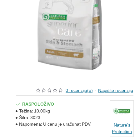
0 recenzija(e)
-
Napišite recenziju
RASPOLOŽIVO
Težina:
10.00kg
Šifra:
3023
Napomena:
U cenu je uračunat PDV.
Nature's
Protection