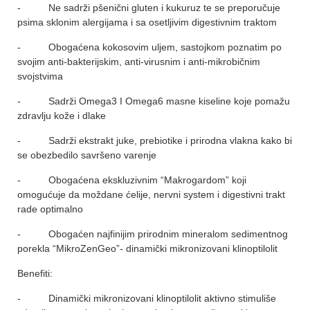
- Ne sadrži pšenični gluten i kukuruz te se preporučuje
psima sklonim alergijama i sa osetljivim digestivnim traktom
- Obogaćena kokosovim uljem, sastojkom poznatim po
svojim anti-bakterijskim, anti-virusnim i anti-mikrobičnim
svojstvima
- Sadrži Omega3 I Omega6 masne kiseline koje pomažu
zdravlju kože i dlake
- Sadrži ekstrakt juke, prebiotike i prirodna vlakna kako bi
se obezbedilo savršeno varenje
- Obogaćena ekskluzivnim “Makrogardom” koji
omogućuje da moždane ćelije, nervni system i digestivni trakt
rade optimalno
- Obogaćen najfinijim prirodnim mineralom sedimentnog
porekla “MikroZenGeo”- dinamički mikronizovani klinoptilolit
Benefiti:
- Dinamički mikronizovani klinoptilolit aktivno stimuliše