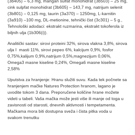
(3b405) – 6,3 mg, mangan sulfat monohidrat (3b503) – 25 mg,
cink sulpfat monohidrat (3b605) – 143,7 mg, natrijum selenit
(3b801) – 0,125 mg, taurin (3a370) – 1250mg, L-karnitin
(3a910) –100 mg, DL-metionine, tehnički čist (3c301) – 5 g.,
Tehnološki adodaci: ekstrakt ruzmarina, ekstrakt tokoferola iz
biljnih ulja (1b306(i)).
Analitički sastav: sirovi proteini 32%, sirova vlakna 3,8%, sirova
ulja I masti 11%, sirovi pepeo 6%, kalcijum 0,9%, fosfor
0,75%,kalijum 0,9%,natrijum 0,5%,magnezijum 0,06%,
Omega3 masne kiseline 0,24%, Omega6 masne kiseline
2,58%
Uputstva za hranjenje: Hranu služiti suvu. Kada tek počnete sa
hranjenjem mačke Natures Protection hranom, lagano je
uvodite tokom 3 dana. Preporučene količine hrane možete
videti u tabeli. Vaša mačka može jesti više ili manje od toga u
zavisnosti od starosti, dnevnih aktivnosti i tempetamenta.
Mačkama mora biti dostupna sveža i čista pitka voda u
svakom trenutku