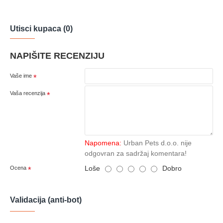
Utisci kupaca (0)
NAPIŠITE RECENZIJU
Vaše ime
Vaša recenzija
Napomena:
Urban Pets d.o.o. nije
odgovran za sadržaj komentara!
Loše
Dobro
Ocena
Validacija (anti-bot)