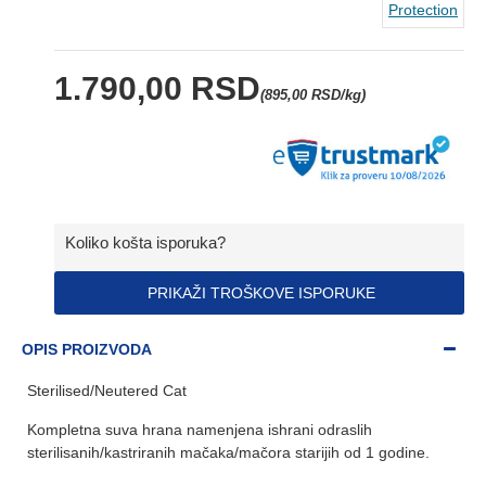
Protection
1.790,00 RSD
(895,00 RSD/kg)
Koliko košta isporuka?
PRIKAŽI TROŠKOVE ISPORUKE
OPIS PROIZVODA
Sterilised/Neutered Cat
Kompletna suva hrana namenjena ishrani odraslih
sterilisanih/kastriranih mačaka/mačora starijih od 1 godine.