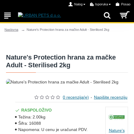
Nalog
Isporuka
Posao
Nature's Protection hrana za mačke Adult - Sterilised 2kg
Naslovna
Nature's Protection hrana za mačke
Adult - Sterilised 2kg
0 recenzija(e)
-
Napišite recenziju
RASPOLOŽIVO
Težina:
2.00kg
Šifra:
16088
Napomena:
U cenu je uračunat PDV.
Nature's