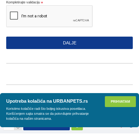
Kompletirajte validaciju
DALJE
Upotreba kolačića na URBANPETS.rs
PRIHVATAM
Koristimo kolačiće radi što boljeg iskustva posetilaca.
Korišćenjem sajta smatra se da potvrđujete prihvatanje
kolačića na našim stranicama.
DODAJ U KORPU