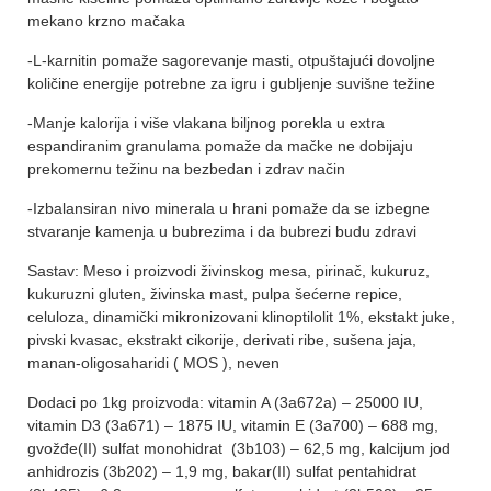
mekano krzno mačaka
-L-karnitin pomaže sagorevanje masti, otpuštajući dovoljne
količine energije potrebne za igru i gubljenje suvišne težine
-Manje kalorija i više vlakana biljnog porekla u extra
espandiranim granulama pomaže da mačke ne dobijaju
prekomernu težinu na bezbedan i zdrav način
-Izbalansiran nivo minerala u hrani pomaže da se izbegne
stvaranje kamenja u bubrezima i da bubrezi budu zdravi
Sastav: Meso i proizvodi živinskog mesa, pirinač, kukuruz,
kukuruzni gluten, živinska mast, pulpa šećerne repice,
celuloza, dinamički mikronizovani klinoptilolit 1%, ekstakt juke,
pivski kvasac, ekstrakt cikorije, derivati ribe, sušena jaja,
manan-oligosaharidi ( MOS ), neven
Dodaci po 1kg proizvoda: vitamin A (3a672a) – 25000 IU,
vitamin D3 (3a671) – 1875 IU, vitamin E (3a700) – 688 mg,
gvožđe(II) sulfat monohidrat (3b103) – 62,5 mg, kalcijum jod
anhidrozis (3b202) – 1,9 mg, bakar(II) sulfat pentahidrat