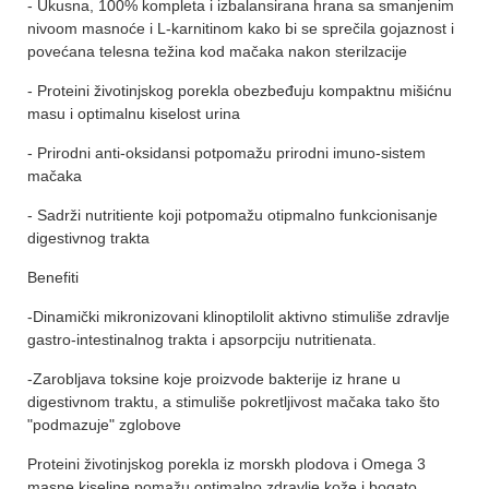
- Ukusna, 100% kompleta i izbalansirana hrana sa smanjenim
nivoom masnoće i L-karnitinom kako bi se sprečila gojaznost i
povećana telesna težina kod mačaka nakon sterilzacije
- Proteini životinjskog porekla obezbeđuju kompaktnu mišićnu
masu i optimalnu kiselost urina
- Prirodni anti-oksidansi potpomažu prirodni imuno-sistem
mačaka
- Sadrži nutritiente koji potpomažu otipmalno funkcionisanje
digestivnog trakta
Benefiti
-Dinamički mikronizovani klinoptilolit aktivno stimuliše zdravlje
gastro-intestinalnog trakta i apsorpciju nutritienata.
-Zarobljava toksine koje proizvode bakterije iz hrane u
digestivnom traktu, a stimuliše pokretljivost mačaka tako što
"podmazuje" zglobove
Proteini životinjskog porekla iz morskh plodova i Omega 3
masne kiseline pomažu optimalno zdravlje kože i bogato