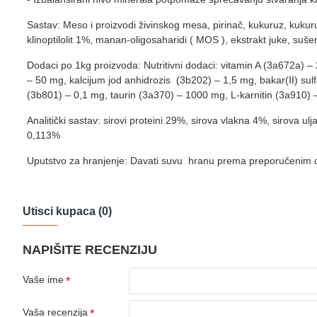
Sastav: Meso i proizvodi živinskog mesa, pirinač, kukuruz, kukuruz
klinoptilolit 1%, manan-oligosaharidi ( MOS ), ekstrakt juke, sušen
Dodaci po 1kg proizvoda: Nutritivni dodaci: vitamin A (3a672a) 
– 50 mg, kalcijum jod anhidrozis (3b202) – 1,5 mg, bakar(II) su
(3b801) – 0,1 mg, taurin (3a370) – 1000 mg, L-karnitin (3a910) – 
Analitički sastav: sirovi proteini 29%, sirova vlakna 4%, sirova
0,113%
Uputstvo za hranjenje: Davati suvu hranu prema preporučenim d
Utisci kupaca (0)
NAPIŠITE RECENZIJU
Vaše ime
Vaša recenzija