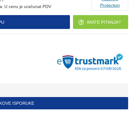
77
Protection
a:
U cenu je uračunat PDV.
PU
IMATE PITANJA?
ŠKOVE ISPORUKE