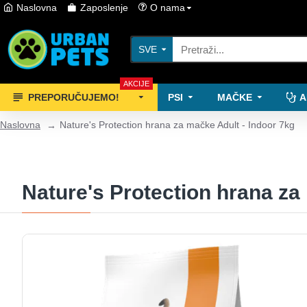
Naslovna
Zaposlenje
O nama
SVE
AKCIJE
PREPORUČUJEMO!
PSI
MAČKE
A
Naslovna
Nature's Protection hrana za mačke Adult - Indoor 7kg
Nature's Protection hrana za