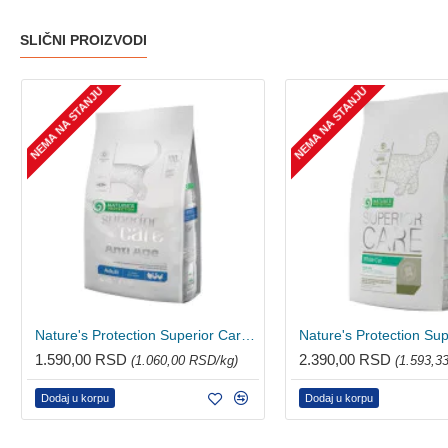
SLIČNI PROIZVODI
NEMA NA STANJU
NEMA NA STANJU
Nature's Protection Superior Care hrana za mačke - Antiage 1.5kg
1.590,00 RSD
2.390,00 RSD
(1.060,00 RSD/kg)
(1.593,3
Dodaj u korpu
Dodaj u korpu