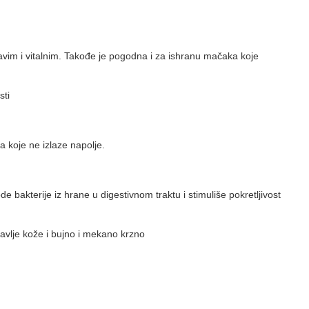
vim i vitalnim. Takođe je pogodna i za ishranu mačaka koje
sti
a koje ne izlaze napolje.
de bakterije iz hrane u digestivnom traktu i stimuliše pokretljivost
avlje kože i bujno i mekano krzno