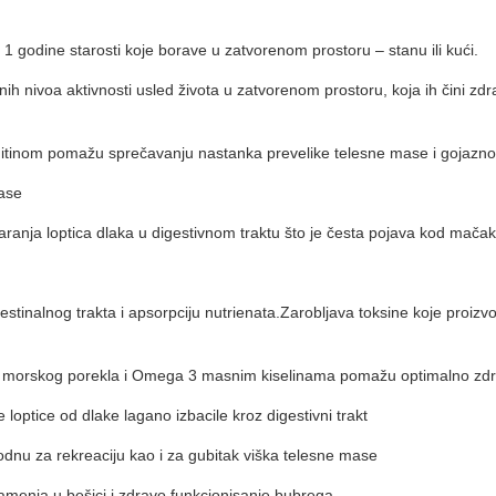
godine starosti koje borave u zatvorenom prostoru – stanu ili kući.
ivoa aktivnosti usled života u zatvorenom prostoru, koja ih čini zdra
rnitinom pomažu sprečavanju nastanka prevelike telesne mase i gojazno
mase
aranja loptica dlaka u digestivnom traktu što je česta pojava kod mačak
testinalnog trakta i apsorpciju nutrienata.Zarobljava toksine koje proizvo
cima morskog porekla i Omega 3 masnim kiselinama pomažu optimalno zdr
loptice od dlake lagano izbacile kroz digestivni trakt
dnu za rekreaciju kao i za gubitak viška telesne mase
amenja u bešici i zdravo funkcionisanje bubrega