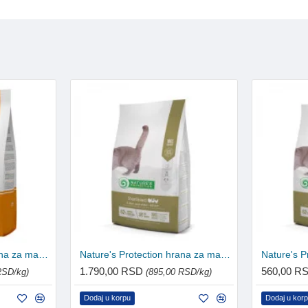
Nature's Protection hrana za mačke Adult - Indoor 400g
Nature's Protection hrana za mačke Adult - Sterilised 2kg
1.790,00 RSD
560,00 R
RSD/kg)
(895,00 RSD/kg)
Dodaj u korpu
Dodaj u kor