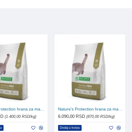
Nature's Protection hrana za mačke Adult - Sterilised 400g
Nature's Protection hrana za mačke Adult - Sterilised 7kg
SD
6.090,00 RSD
(1.400,00 RSD/kg)
(870,00 RSD/kg)
pu
Dodaj u korpu