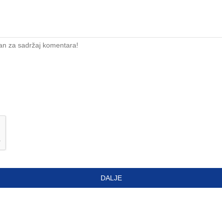
an za sadržaj komentara!
DALJE