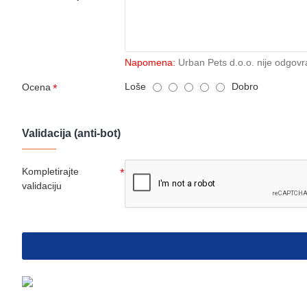
Napomena:
Urban Pets d.o.o. nije odgovr
Loše
Dobro
Ocena
Validacija (anti-bot)
Kompletirajte
validaciju