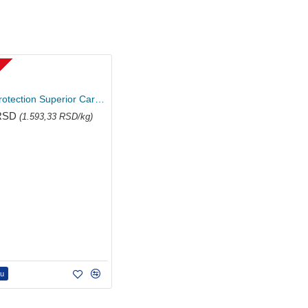
U
Nature's Protection Superior Care hrana za mačke - Red Cat 1.5kg
 RSD
(1.593,33 RSD/kg)
pu