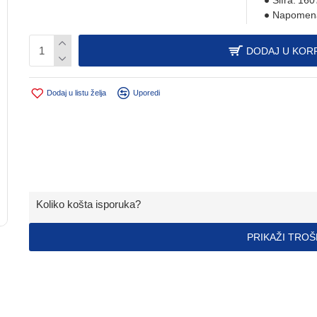
Šifra:
160
Napomen
DODAJ U KOR
Dodaj u listu želja
Uporedi
Koliko košta isporuka?
PRIKAŽI TRO