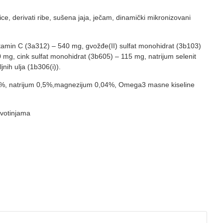
ce, derivati ribe, sušena jaja, ječam, dinamički mikronizovani
itamin C (3a312) – 540 mg, gvožđe(II) sulfat monohidrat (3b103)
 mg, cink sulfat monohidrat (3b605) – 115 mg, natrijum selenit
ljnih ulja (1b306(i)).
um 0,7%, natrijum 0,5%,magnezijum 0,04%, Omega3 masne kiseline
ivotinjama