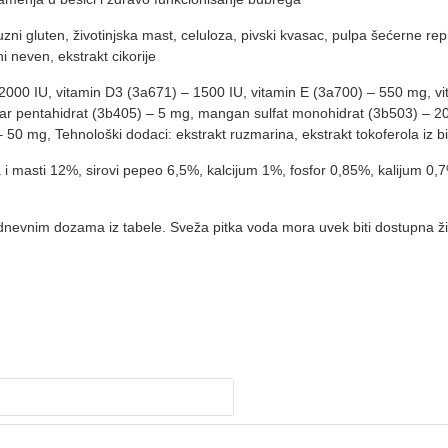
ni gluten, životinjska mast, celuloza, pivski kvasac, pulpa šećerne repi
i neven, ekstrakt cikorije
– 2000 IU, vitamin D3 (3a671) – 1500 IU, vitamin E (3a700) – 550 mg, v
lfar pentahidrat (3b405) – 5 mg, mangan sulfat monohidrat (3b503) – 20
50 mg, Tehnološki dodaci: ekstrakt ruzmarina, ekstrakt tokoferola iz bi
 ulja i masti 12%, sirovi pepeo 6,5%, kalcijum 1%, fosfor 0,85%, kalij
nevnim dozama iz tabele. Sveža pitka voda mora uvek biti dostupna ž