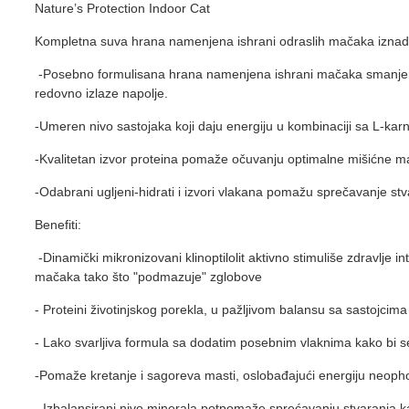
Nature’s Protection Indoor Cat
Kompletna suva hrana namenjena ishrani odraslih mačaka iznad 1 
-Posebno formulisana hrana namenjena ishrani mačaka smanjenih n
redovno izlaze napolje.
-Umeren nivo sastojaka koji daju energiju u kombinaciji sa L-ka
-Kvalitetan izvor proteina pomaže očuvanju optimalne mišićne 
-Odabrani ugljeni-hidrati i izvori vlakana pomažu sprečavanje stv
Benefiti:
-Dinamički mikronizovani klinoptilolit aktivno stimuliše zdravlje in
mačaka tako što "podmazuje" zglobove
- Proteini životinjskog porekla, u pažljivom balansu sa sastoj
- Lako svarljiva formula sa dodatim posebnim vlaknima kako bi se 
-Pomaže kretanje i sagoreva masti, oslobađajući energiju neopho
- Izbalansirani nivo minerala potpomaže sprećavanju stvaranja k