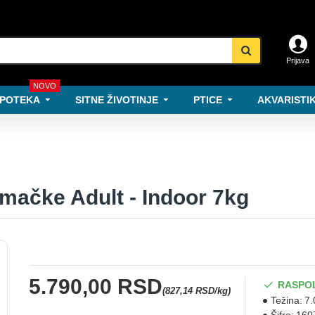
Prijava
NOVO
POTEKA
SITNE ŽIVOTINJE
PTICE
AKVARISTIK
 mačke Adult - Indoor 7kg
5.790,00 RSD
RASPO
(827,14 RSD/kg)
Težina:
7.