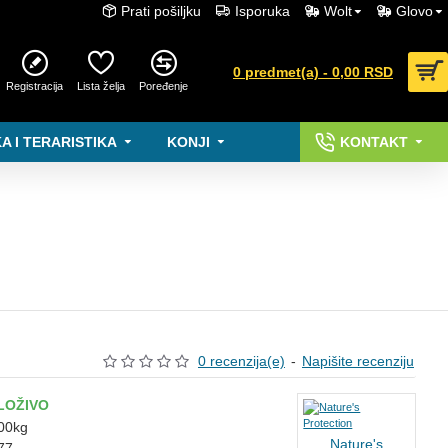
Prati pošiljku
Isporuka
Wolt
Glovo
0 predmet(a) - 0,00 RSD
Registracija
Lista želja
Poređenje
A I TERARISTIKA
KONJI
KONTAKT
0 recenzija(e)
-
Napišite recenziju
LOŽIVO
00kg
Nature's