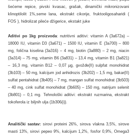
šećerne repice, pivski kvasac, grašak, dinamički mikronizovani
klinoptilolit 1%,seme lana, ekstrakt cikorije, fruktooligosaharidi (
FOS ), hidrolizat pileće džigerice, ekstakt juke
Aditivi po 1kg proizvoda
: nutritivni aditivi: vitamin A (3a672a) –
18000 IU, vitamin D3 (3a671) – 1500 IU, vitamin E (3a700) – 800
mg, folična kiselina (3a316) – 4 mg, biotin (3a880) – 2 mg, niacin
(3a314) – 75 mg, vitamin B6 (3a831) – 13,4 mg, vitamin B1 (3a821)
– 16,3 mg, vitamin B12 – 0,07 µg, gvožđe(II) sulpfat monohidrat
(3b103) – 50 mg, kalcijum jod anhidrozis (3b202) – 1,5 mg, bakar(II)
sulfat pentahidrat (3b405) – 7 mg, mangan sulfat monohidrat (3b503)
– 40 mg, cink sulfat monohidrat (3b605) – 150 mg, natrijum selenit
(3b801) – 0,1 mg. Tehnološki aditivi: ekstrakt ruzmarina, ekstrakt
tokoferola iz biljnih ulja (1b306(i)).
Analitički sastav:
sirovi proteini 26%, sirova vlakna 3,5%, sirove
masti 13%, sirovi pepeo 9%, kalcijum 1,2%, fosfor 0,9%, Omega3