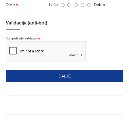
Loše
Dobro
Ocena
Validacija (anti-bot)
Kompletirajte validaciju
DALJE