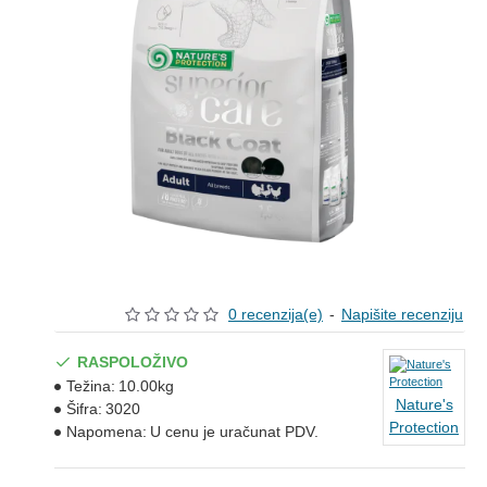
0 recenzija(e)
-
Napišite recenziju
RASPOLOŽIVO
Težina:
10.00kg
Nature's
Šifra:
3020
Protection
Napomena:
U cenu je uračunat PDV.