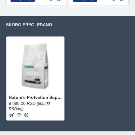
SKORO PREGLEDANO
Nature's Protection Superior Care Adult Dark coat hrana za crne i tamne pse - Piletina 10kg
9.090,00 RSD
(909,00
RSD/kg)