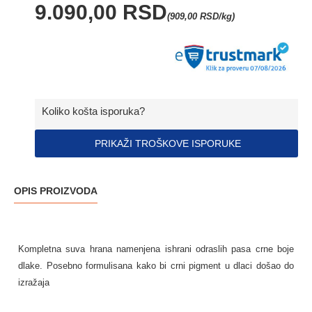
9.090,00 RSD
(909,00 RSD/kg)
Koliko košta isporuka?
PRIKAŽI TROŠKOVE ISPORUKE
OPIS PROIZVODA
Kompletna suva hrana namenjena ishrani odraslih pasa crne boje
dlake. Posebno formulisana kako bi crni pigment u dlaci došao do
izražaja