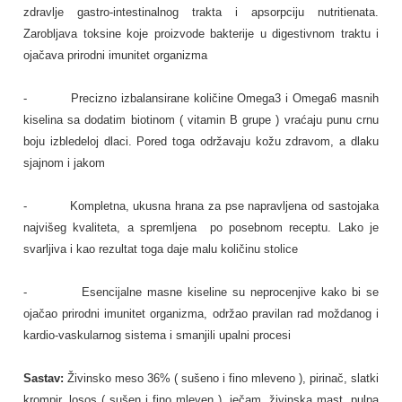
zdravlje gastro-intestinalnog trakta i apsorpciju nutritienata.
Zarobljava toksine koje proizvode bakterije u digestivnom traktu i
ojačava prirodni imunitet organizma
- Precizno izbalansirane količine Omega3 i Omega6 masnih
kiselina sa dodatim biotinom ( vitamin B grupe ) vraćaju punu crnu
boju izbledeloj dlaci. Pored toga održavaju kožu zdravom, a dlaku
sjajnom i jakom
- Kompletna, ukusna hrana za pse napravljena od sastojaka
najvišeg kvaliteta, a spremljena po posebnom receptu. Lako je
svarljiva i kao rezultat toga daje malu količinu stolice
- Esencijalne masne kiseline su neprocenjive kako bi se
ojačao prirodni imunitet organizma, održao pravilan rad moždanog i
kardio-vaskularnog sistema i smanjili upalni procesi
Sastav:
Živinsko meso 36% ( sušeno i fino mleveno ), pirinač, slatki
krompir, losos ( sušen i fino mleven ), ječam, živinska mast, pulpa