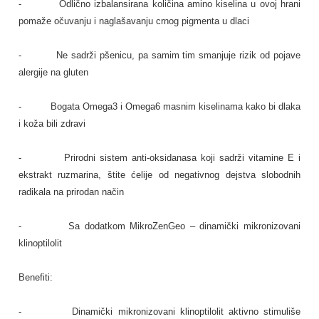
- Odlično izbalansirana količina amino kiselina u ovoj hrani
pomaže očuvanju i naglašavanju crnog pigmenta u dlaci
- Ne sadrži pšenicu, pa samim tim smanjuje rizik od pojave
alergije na gluten
- Bogata Omega3 i Omega6 masnim kiselinama kako bi dlaka
i koža bili zdravi
- Prirodni sistem anti-oksidanasa koji sadrži vitamine E i
ekstrakt ruzmarina, štite ćelije od negativnog dejstva slobodnih
radikala na prirodan način
- Sa dodatkom MikroZenGeo – dinamički mikronizovani
klinoptilolit
Benefiti:
- Dinamički mikronizovani klinoptilolit aktivno stimuliše