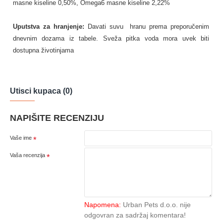
masne kiseline 0,50%, Omega6 masne kiseline 2,22%
Uputstva za hranjenje
:
Davati suvu hranu prema preporučenim
dnevnim dozama iz tabele. Sveža pitka voda mora uvek biti
dostupna životinjama
Utisci kupaca (0)
NAPIŠITE RECENZIJU
Vaše ime
Vaša recenzija
Napomena:
Urban Pets d.o.o. nije
odgovran za sadržaj komentara!