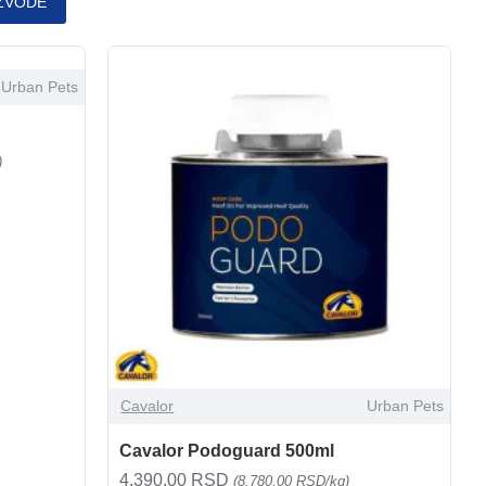
ZVODE
Urban Pets
)
Cavalor
Urban Pets
Cavalor Podoguard 500ml
4.390,00 RSD
(8.780,00 RSD/kg)