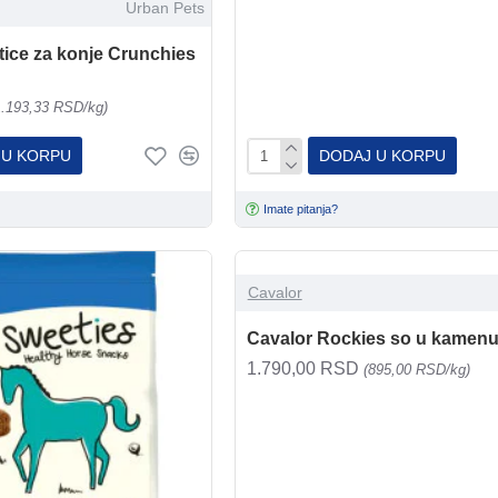
Urban Pets
tice za konje Crunchies
1.193,33 RSD/kg)
 U KORPU
DODAJ U KORPU
Imate pitanja?
Cavalor
Cavalor Rockies so u kamenu
1.790,00 RSD
(895,00 RSD/kg)