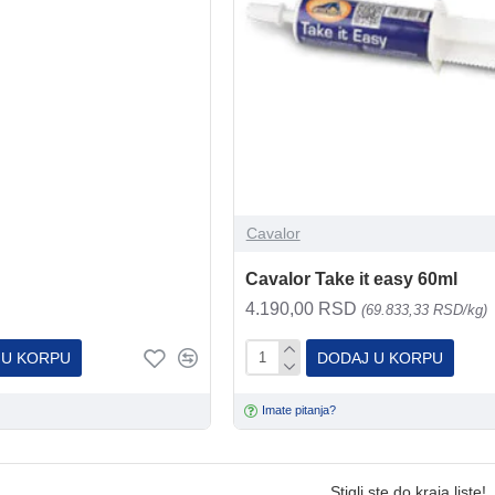
Cavalor
Cavalor Take it easy 60ml
4.190,00 RSD
(69.833,33 RSD/kg)
 U KORPU
DODAJ U KORPU
Imate pitanja?
Stigli ste do kraja liste!