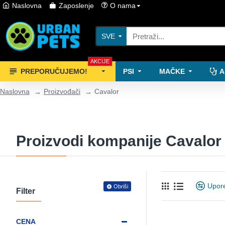
Naslovna
Zaposlenje
O nama
SVE
AKCIJE
PREPORUČUJEMO!
PSI
MAČKE
A
Naslovna
Proizvođači
Cavalor
Proizvodi kompanije Cavalor
Upore
Obriši
Filter
CENA