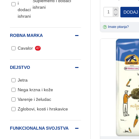
Suplementi i dodaci
ishrani
DODAJ
Imate pitanja?
ROBNA MARKA
Cavalor
47
DEJSTVO
Jetra
Nega krzna i kože
Varenje i želudac
Zglobovi, kosti i hrskavice
FUNKCIONALNA SVOJSTVA