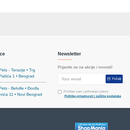
ce
Newsletter
Prijavite se na akcije i novosti!
ets - Terazije • Trg
 Pašića 1 • Beograd
Pošalji
ets - Belville • Đorđa
Pročitao sam i prihvatam uslove
evića 11 • Novi Beograd
Politika privatnosti i zaštita podataka