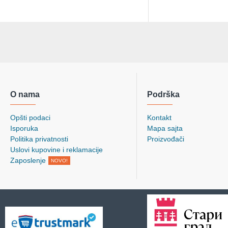
O nama
Podrška
Opšti podaci
Kontakt
Isporuka
Mapa sajta
Politika privatnosti
Proizvođači
Uslovi kupovine i reklamacije
Zaposlenje
NOVO!