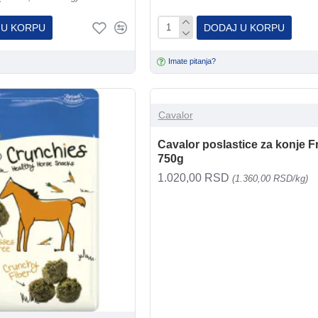
 U KORPU
DODAJ U KORPU
Imate pitanja?
Cavalor
Cavalor poslastice za konje F
750g
1.020,00 RSD
(1.360,00 RSD/kg)