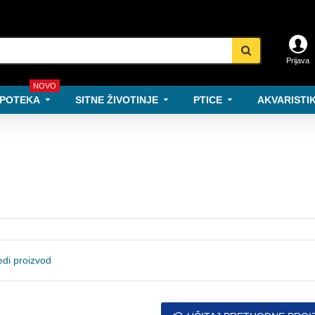
Prijava
NOVO
POTEKA
SITNE ŽIVOTINJE
PTICE
AKVARISTIK
di proizvod