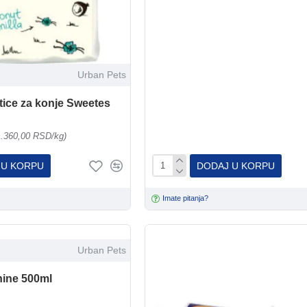
Urban Pets
tice za konje Sweetes
1.360,00 RSD/kg)
 U KORPU
DODAJ U KORPU
Imate pitanja?
Urban Pets
hine 500ml