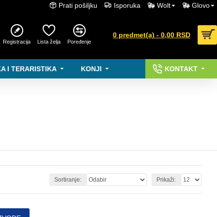
Prati pošiljku
Isporuka
Wolt
Glovo
0 predmet(a) - 0,00 RSD
Registracija
Lista želja
Poređenje
A I TERARISTIKA
KONJI
KONTAKT
Sortiranje:
Prikaži: