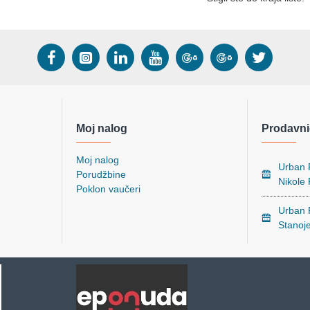
Moj nalog
Prodavni
Moj nalog
Urban P
Porudžbine
Nikole
Poklon vaučeri
Urban P
Stanoj