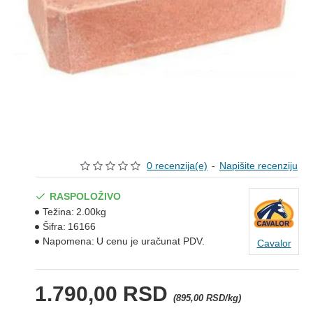
0 recenzija(e)
-
Napišite recenziju
RASPOLOŽIVO
Težina:
2.00kg
Šifra:
16166
Napomena:
U cenu je uračunat PDV.
Cavalor
1.790,00 RSD
(895,00 RSD/kg)