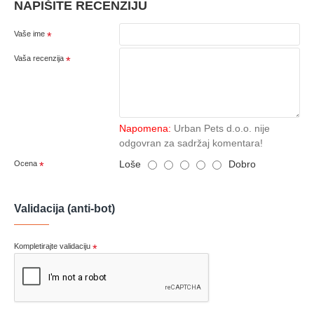
NAPIŠITE RECENZIJU
Vaše ime
Vaša recenzija
Napomena:
Urban Pets d.o.o. nije
odgovran za sadržaj komentara!
Loše
Dobro
Ocena
Validacija (anti-bot)
Kompletirajte validaciju