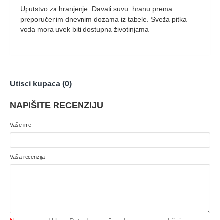
Uputstvo za hranjenje: Davati suvu hranu prema
preporučenim dnevnim dozama iz tabele. Sveža pitka
voda mora uvek biti dostupna životinjama
Utisci kupaca (0)
NAPIŠITE RECENZIJU
Vaše ime
Vaša recenzija