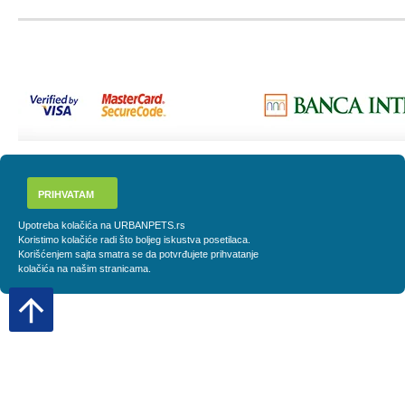
PRIHVATAM
Upotreba kolačića na URBANPETS.rs
Koristimo kolačiće radi što boljeg iskustva posetilaca.
Korišćenjem sajta smatra se da potvrđujete prihvatanje
kolačića na našim stranicama.