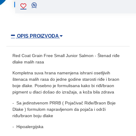
OPIS PROIZVODA
Red Coat Grain Free Small Junior Salmon - Štenad riđe
dlake malih rasa
Kompletna suva hrana namenjena ishrani osetljivih
štenaca malih rasa do jedne godine starosti riđe i braon
boje dlake. Posebno je formulisana kako bi riđi/braon
pigment u dlaci došao do izražaja, a koža bila zdrava
- Sa jedinstvenom PRRB ( Pojačivač Riđe/Braon Boje
Dlake ) formulom napravljenom da pojača i održi
riđu/braon boju dlake
- Hipoalergijska