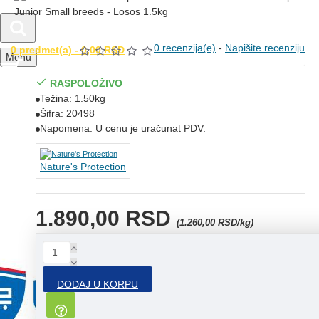
0 recenzija(e)
-
Napišite recenziju
0 predmet(a) - 0,00 RSD
Menu
RASPOLOŽIVO
Težina:
1.50kg
Šifra:
20498
Napomena:
U cenu je uračunat PDV.
Nature's Protection
1.890,00 RSD
(1.260,00 RSD/kg)
DODAJ U KORPU