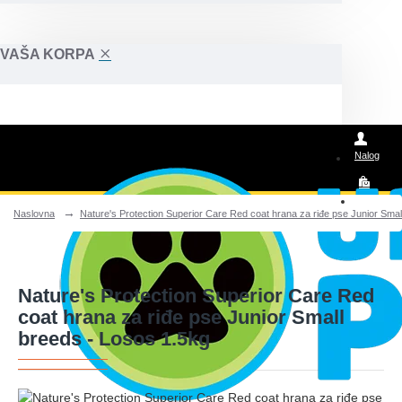
VAŠA KORPA
Nalog
Isporuka
Naslovna
Nature's Protection Superior Care Red coat hrana za riđe pse Junior Smal
Posao
Nature's Protection Superior Care Red
coat hrana za riđe pse Junior Small
breeds - Losos 1.5kg