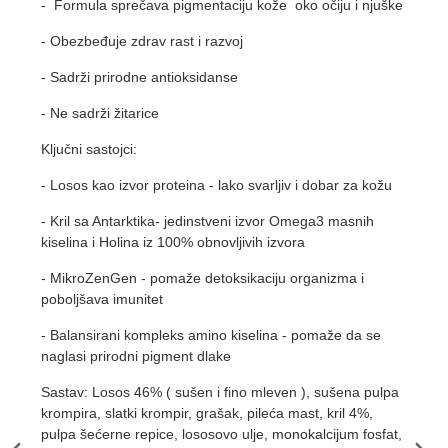
- Formula sprečava pigmentaciju kože oko očiju i njuške
- Obezbeđuje zdrav rast i razvoj
- Sadrži prirodne antioksidanse
- Ne sadrži žitarice
Ključni sastojci:
- Losos kao izvor proteina - lako svarljiv i dobar za kožu
- Kril sa Antarktika- jedinstveni izvor Omega3 masnih
kiselina i Holina iz 100% obnovljivih izvora
- MikroZenGen - pomaže detoksikaciju organizma i
poboljšava imunitet
- Balansirani kompleks amino kiselina - pomaže da se
naglasi prirodni pigment dlake
Sastav: Losos 46% ( sušen i fino mleven ), sušena pulpa
krompira, slatki krompir, grašak, pileća mast, kril 4%,
pulpa šećerne repice, lososovo ulje, monokalcijum fosfat,