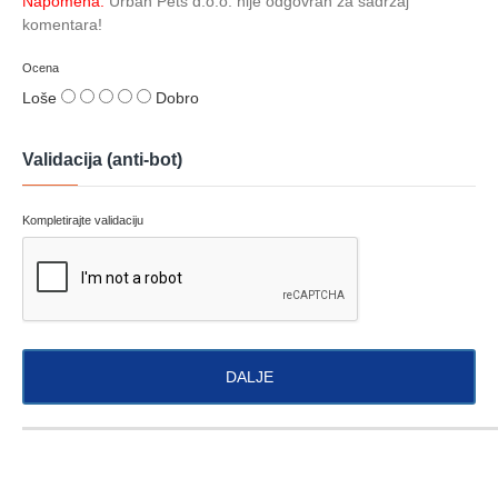
Napomena:
Urban Pets d.o.o. nije odgovran za sadržaj
komentara!
Ocena
Loše
Dobro
Validacija (anti-bot)
Kompletirajte validaciju
DALJE