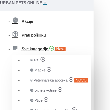
URBAN PETS ONLINE
Akcije
Prati pošiljku
Sve kategorije
New
Psi
Mačke
Veterinarska apoteka
NOVO
Sitne životinje
Ptice