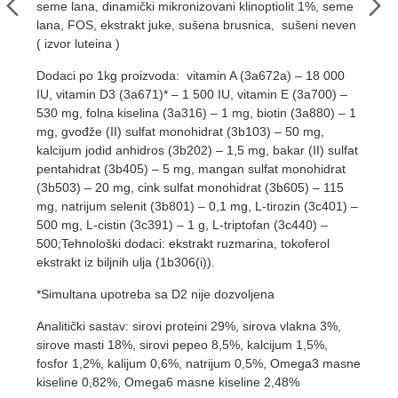
seme lana, dinamički mikronizovani klinoptiolit 1%, seme
lana, FOS, ekstrakt juke, sušena brusnica, sušeni neven
( izvor luteina )
Dodaci po 1kg proizvoda: vitamin A (3a672a) – 18 000
IU, vitamin D3 (3a671)* – 1 500 IU, vitamin E (3a700) –
530 mg, folna kiselina (3a316) – 1 mg, biotin (3a880) – 1
mg, gvođže (II) sulfat monohidrat (3b103) – 50 mg,
kalcijum jodid anhidros (3b202) – 1,5 mg, bakar (II) sulfat
pentahidrat (3b405) – 5 mg, mangan sulfat monohidrat
(3b503) – 20 mg, cink sulfat monohidrat (3b605) – 115
mg, natrijum selenit (3b801) – 0,1 mg, L-tirozin (3c401) –
500 mg, L-cistin (3c391) – 1 g, L-triptofan (3c440) –
500;Tehnološki dodaci: ekstrakt ruzmarina, tokoferol
ekstrakt iz biljnih ulja (1b306(i)).
*Simultana upotreba sa D2 nije dozvoljena
Analitički sastav: sirovi proteini 29%, sirova vlakna 3%,
sirove masti 18%, sirovi pepeo 8,5%, kalcijum 1,5%,
fosfor 1,2%, kalijum 0,6%, natrijum 0,5%, Omega3 masne
kiseline 0,82%, Omega6 masne kiseline 2,48%