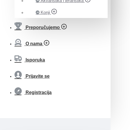
Akvaristika i teraristika
Konji
Preporučujemo
O nama
Isporuka
Prijavite se
Registracija