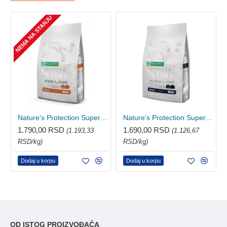
NEMA NA STANJU
Nature's Protection Superior Care Adult Red coat hrana za riđe pse - Živina 1.5kg
Nature's Protection Superior Care Adult Dark coat hrana za crne i tamne pse - Piletina 1.5kg
1.790,00 RSD
1.690,00 RSD
(1.193,33
(1.126,67
RSD/kg)
RSD/kg)
Dodaj u korpu
Dodaj u korpu
OD ISTOG PROIZVOĐAČA