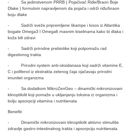
- Sa jedinstvenom PRRB ( Pojačivač Riđe/Braon Boje
Dlake ) formulom napravljenom da pojača i održi riđu/braon
boju dlake
- Sadrži sveže pripremljene škampe i losos iz Atlantika
bogate Omega3 I Omega6 masnim kiselinama kako bi dlaka i
koža bili zdravi
- Sadrži prirodne prebiotike koji potpomažu rad
digestivnog trakta
- Prirodni system anti-oksidanasa koji sadrži vitamine E,
C i polifenol iz ekstrakta zelenog čaja ojačavaju prirodni
imunitet organizma
- Sa dodatkom MikroZenGeo – dinamički mikronizovani
klinoptilolit koji pomaže u ukljanjanju toksina iz organizma i
bolju apsorpciji vitamina i nutritienata
Benefiti:
- Dinamički mikronizovani klinoptilolit aktivno stimuliše
zdravlje gastro-intestinalnog trakta i apsorpciju nutritienata.