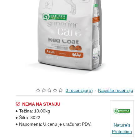
0 recenzija(e)
-
Napišite recenziju
NEMA NA STANJU
Težina:
10.00kg
Šifra:
3022
Napomena:
U cenu je uračunat PDV.
Nature's
Protection