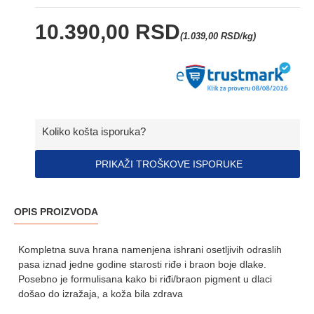
10.390,00 RSD
(1.039,00 RSD/kg)
Koliko košta isporuka?
PRIKAŽI TROŠKOVE ISPORUKE
OPIS PROIZVODA
Kompletna suva hrana namenjena ishrani osetljivih odraslih
pasa iznad jedne godine starosti riđe i braon boje dlake.
Posebno je formulisana kako bi riđi/braon pigment u dlaci
došao do izražaja, a koža bila zdrava