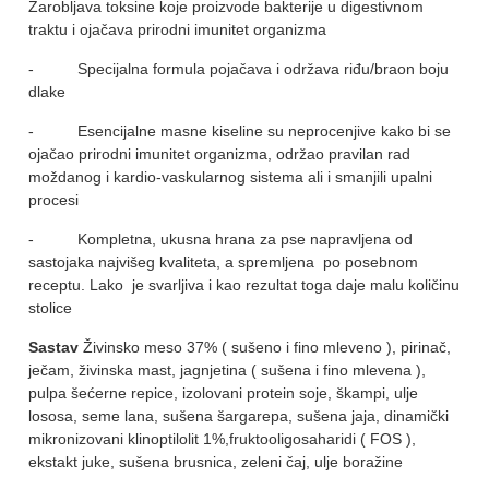
Zarobljava toksine koje proizvode bakterije u digestivnom
traktu i ojačava prirodni imunitet organizma
- Specijalna formula pojačava i održava riđu/braon boju
dlake
- Esencijalne masne kiseline su neprocenjive kako bi se
ojačao prirodni imunitet organizma, održao pravilan rad
moždanog i kardio-vaskularnog sistema ali i smanjili upalni
procesi
- Kompletna, ukusna hrana za pse napravljena od
sastojaka najvišeg kvaliteta, a spremljena po posebnom
receptu. Lako je svarljiva i kao rezultat toga daje malu količinu
stolice
Sastav
Živinsko meso 37% ( sušeno i fino mleveno ), pirinač,
ječam, živinska mast, jagnjetina ( sušena i fino mlevena ),
pulpa šećerne repice, izolovani protein soje, škampi, ulje
lososa, seme lana, sušena šargarepa, sušena jaja, dinamički
mikronizovani klinoptilolit 1%,fruktooligosaharidi ( FOS ),
ekstakt juke, sušena brusnica, zeleni čaj, ulje boražine