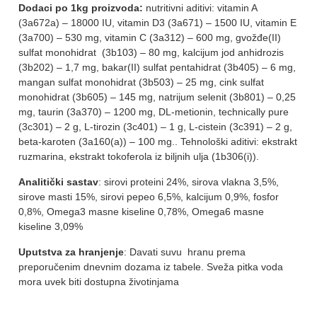
Dodaci po 1kg proizvoda:
nutritivni aditivi: vitamin A
(3a672a) – 18000 IU, vitamin D3 (3a671) – 1500 IU, vitamin E
(3a700) – 530 mg, vitamin C (3a312) – 600 mg, gvožđe(II)
sulfat monohidrat (3b103) – 80 mg, kalcijum jod anhidrozis
(3b202) – 1,7 mg, bakar(II) sulfat pentahidrat (3b405) – 6 mg,
mangan sulfat monohidrat (3b503) – 25 mg, cink sulfat
monohidrat (3b605) – 145 mg, natrijum selenit (3b801) – 0,25
mg, taurin (3a370) – 1200 mg, DL-metionin, technically pure
(3c301) – 2 g, L-tirozin (3c401) – 1 g, L-cistein (3c391) – 2 g,
beta-karoten (3a160(a)) – 100 mg.. Tehnološki aditivi: ekstrakt
ruzmarina, ekstrakt tokoferola iz biljnih ulja (1b306(i)).
Analitički sastav
: sirovi proteini 24%, sirova vlakna 3,5%,
sirove masti 15%, sirovi pepeo 6,5%, kalcijum 0,9%, fosfor
0,8%, Omega3 masne kiseline 0,78%, Omega6 masne
kiseline 3,09%
Uputstva za hranjenje
: Davati suvu hranu prema
preporučenim dnevnim dozama iz tabele. Sveža pitka voda
mora uvek biti dostupna životinjama