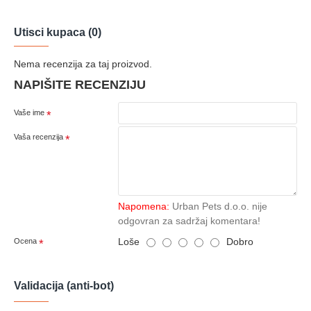
Utisci kupaca (0)
Nema recenzija za taj proizvod.
NAPIŠITE RECENZIJU
Vaše ime
Vaša recenzija
Napomena:
Urban Pets d.o.o. nije
odgovran za sadržaj komentara!
Loše
Dobro
Ocena
Validacija (anti-bot)