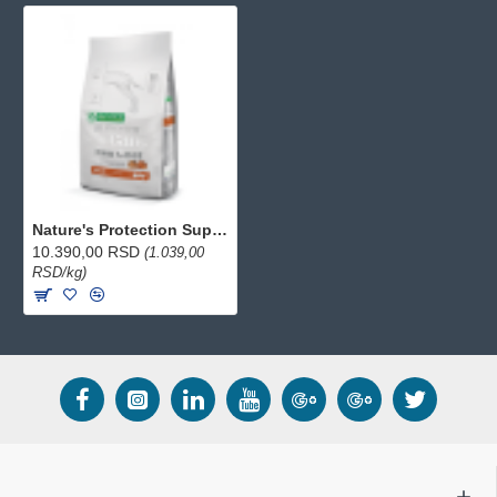
Nature's Protection Superior Care Adult Red coat hrana za riđe pse - Živina 10kg
10.390,00 RSD
(1.039,00
RSD/kg)