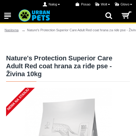
Nalog
Posao
Wolt
Glovo
Nature's Protection Superior Care Adult Red coat hrana za riđe pse - Živi
Naslovna
Nature's Protection Superior Care
Adult Red coat hrana za riđe pse -
Živina 10kg
NEMA NA STANJU