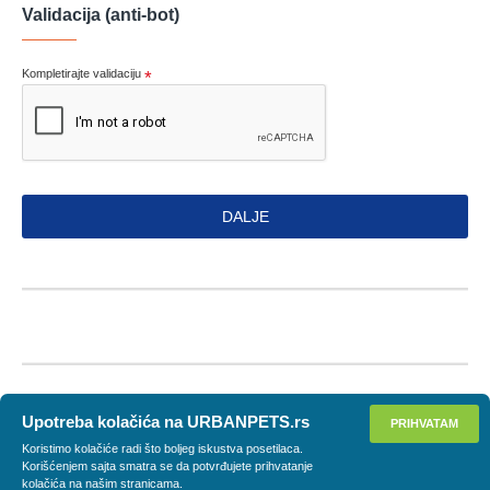
Validacija (anti-bot)
Kompletirajte validaciju
DALJE
Upotreba kolačića na URBANPETS.rs
PRIHVATAM
Koristimo kolačiće radi što boljeg iskustva posetilaca.
Korišćenjem sajta smatra se da potvrđujete prihvatanje
kolačića na našim stranicama.