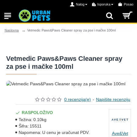
Nalog
Isporuka
Posao
Vetmedic Paws&Paws Cleaner spray za pse i mačke 100ml
Naslovna
Vetmedic Paws&Paws Cleaner spray
za pse i mačke 100ml
0 recenzija(e)
-
Napišite recenziju
RASPOLOŽIVO
Težina:
0.10kg
Šifra:
15511
Napomena:
U cenu je uračunat PDV.
Ave&Vet