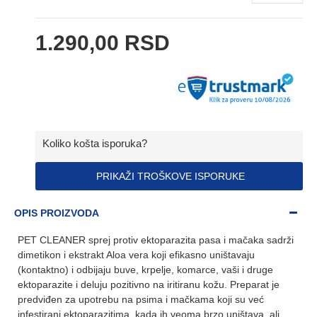
1.290,00 RSD
Koliko košta isporuka?
PRIKAŽI TROŠKOVE ISPORUKE
OPIS PROIZVODA
PET CLEANER sprej protiv ektoparazita pasa i mačaka sadrži
dimetikon i ekstrakt Aloa vera koji efikasno uništavaju
(kontaktno) i odbijaju buve, krpelje, komarce, vaši i druge
ektoparazite i deluju pozitivno na iritiranu kožu. Preparat je
predviđen za upotrebu na psima i mačkama koji su već
infestirani ektoparazitima, kada ih veoma brzo uništava, ali