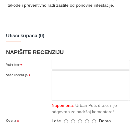
takođe i preventivno radi zaštite od ponovne infestacije.
Utisci kupaca (0)
NAPIŠITE RECENZIJU
Vaše ime
Vaša recenzija
Napomena:
Urban Pets d.o.o. nije
odgovran za sadržaj komentara!
Loše
Dobro
Ocena