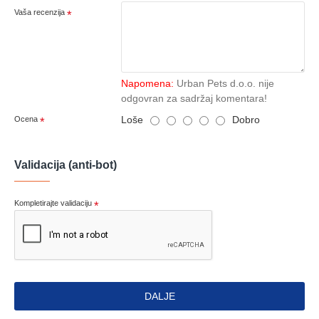
Vaša recenzija
Napomena:
Urban Pets d.o.o. nije
odgovran za sadržaj komentara!
Loše
Dobro
Ocena
Validacija (anti-bot)
Kompletirajte validaciju
DALJE