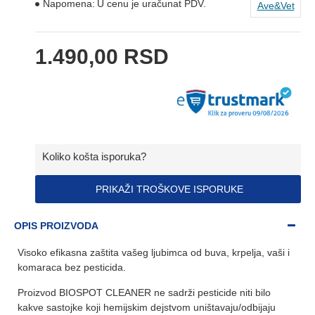
Napomena:
U cenu je uračunat PDV.
Ave&Vet
1.490,00 RSD
Koliko košta isporuka?
PRIKAŽI TROŠKOVE ISPORUKE
OPIS PROIZVODA
Visoko efikasna zaštita vašeg ljubimca od buva, krpelja, vaši i
komaraca bez pesticida.
Proizvod BIOSPOT CLEANER ne sadrži pesticide niti bilo
kakve sastojke koji hemijskim dejstvom uništavaju/odbijaju