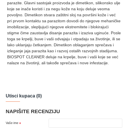
parazite. Glavni sastojak proizvoda je dimetikon, silikonsko ulje
koje se inače koristi i za negu kože na koju deluje veoma
povoljno. Dimetikon stvara zaštitni sloj na površini kože i već
pri prvom kontaktu sa parazitom dovodi do njegove mehaničke
imobilizacije, slepljujući njegove ekstremitete i blokirajući
stigme čime zaustavlja disanje parazita i izaziva uginuće. Posle
toga se krpelji, buve i vaši odvajaju i otpadaju sa životinje, ili se
lako uklanjaju četkanjem. Dimetikon oblaganjem sprečava i
izleganje jaja parazita kao i razvoj ostalih razvojnih stadijuma.
BIOSPOT CLEANER deluje na krpelje, buve i vaši koje se već
nalaze na životinji, ali takođe sprečava i nove infestacije.
Utisci kupaca (0)
NAPIŠITE RECENZIJU
Vaše ime