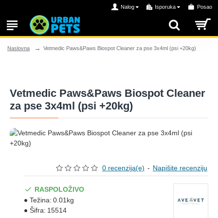
Nalog
Isporuka
Posao
Vetmedic Paws&Paws Biospot Cleaner za pse 3x4ml (psi +20kg)
Naslovna
Vetmedic Paws&Paws Biospot Cleaner
za pse 3x4ml (psi +20kg)
0 recenzija(e)
-
Napišite recenziju
RASPOLOŽIVO
Težina:
0.01kg
Šifra:
15514