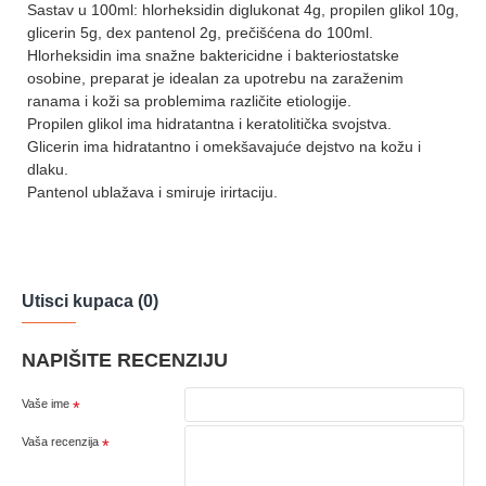
Sastav u 100ml: hlorheksidin diglukonat 4g, propilen glikol 10g,
glicerin 5g, dex pantenol 2g, prečišćena do 100ml.
Hlorheksidin ima snažne baktericidne i bakteriostatske
osobine, preparat je idealan za upotrebu na zaraženim
ranama i koži sa problemima različite etiologije.
Propilen glikol ima hidratantna i keratolitička svojstva.
Glicerin ima hidratantno i omekšavajuće dejstvo na kožu i
dlaku.
Pantenol ublažava i smiruje irirtaciju.
Utisci kupaca (0)
NAPIŠITE RECENZIJU
Vaše ime
Vaša recenzija