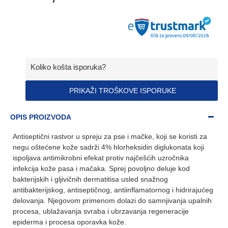
Koliko košta isporuka?
PRIKAŽI TROŠKOVE ISPORUKE
OPIS PROIZVODA
Antiseptični rastvor u spreju za pse i mačke, koji se koristi za
negu oštećene kože sadrži 4% hlorheksidin diglukonata koji
ispoljava antimikrobni efekat protiv najčešćih uzročnika
infekcija kože pasa i mačaka. Sprej povoljno deluje kod
bakterijskih i gljivičnih dermatitisa usled snažnog
antibakterijskog, antiseptičnog, antiinflamatornog i hidrirajućeg
delovanja. Njegovom primenom dolazi do samnjivanja upalnih
procesa, ublažavanja svraba i ubrzavanja regeneracije
epiderma i procesa oporavka kože.