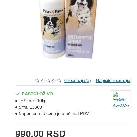
0 recenzija(e)
-
Napišite recenziju
RASPOLOŽIVO
Težina:
0.10kg
Ave&Vet
Šifra:
13369
Napomena:
U cenu je uračunat PDV.
990,00 RSD