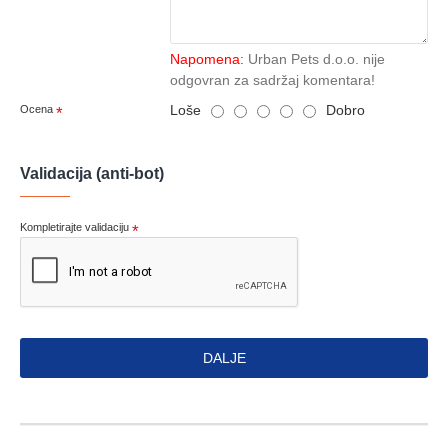
Napomena:
Urban Pets d.o.o. nije
odgovran za sadržaj komentara!
Loše
Dobro
Ocena
Validacija (anti-bot)
Kompletirajte validaciju
DALJE