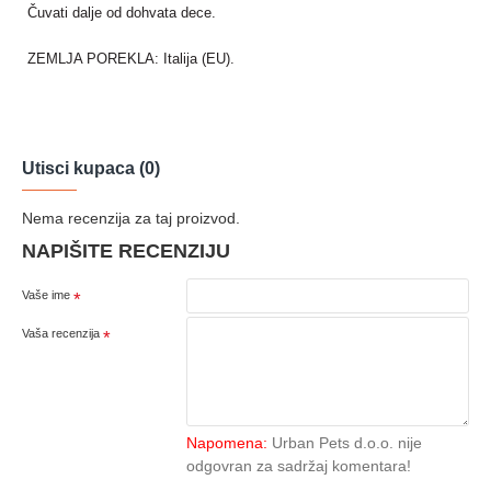
Čuvati dalje od dohvata dece.
ZEMLJA POREKLA: Italija (EU).
Utisci kupaca (0)
Nema recenzija za taj proizvod.
NAPIŠITE RECENZIJU
Vaše ime
Vaša recenzija
Napomena:
Urban Pets d.o.o. nije
odgovran za sadržaj komentara!