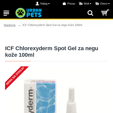
Nalog
Posao
Wolt
Glovo
ICF Chlorexyderm Spot Gel za negu kože 100ml
Naslovna
ICF Chlorexyderm Spot Gel za negu
kože 100ml
NEMA NA STANJU