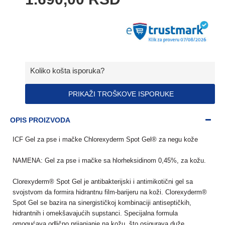
Koliko košta isporuka?
PRIKAŽI TROŠKOVE ISPORUKE
OPIS PROIZVODA
ICF Gel za pse i mačke Chlorexyderm Spot Gel® za negu kože
NAMENA: Gel za pse i mačke sa hlorheksidinom 0,45%, za kožu.
Clorexyderm® Spot Gel je antibakterijski i antimikotični gel sa
svojstvom da formira hidrantnu film-barijeru na koži. Clorexyderm®
Spot Gel se bazira na sinergističkoj kombinaciji antiseptičkih,
hidrantnih i omekšavajućih supstanci. Specijalna formula
omogućava odlično prijanjanje na kožu, što osigurava duže