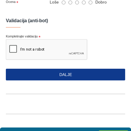
Loše
Dobro
Ocena
Validacija (anti-bot)
Kompletirajte validaciju
DALJE