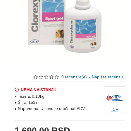
0 recenzija(e)
-
Napišite recenziju
NEMA NA STANJU
Težina:
0.10kg
Šifra:
1537
Napomena:
U cenu je uračunat PDV.
ICF
1.690,00 RSD