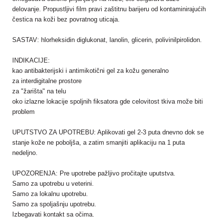
delovanje. Propustljivi film pravi zaštitnu barijeru od kontaminirajućih
čestica na koži bez povratnog uticaja.
SASTAV: hlorheksidin diglukonat, lanolin, glicerin, polivinilpirolidon.
INDIKACIJE:
kao antibakterijski i antimikotični gel za kožu generalno
za interdigitalne prostore
za "žarišta" na telu
oko izlazne lokacije spoljnih fiksatora gde celovitost tkiva može biti
problem
UPUTSTVO ZA UPOTREBU: Aplikovati gel 2-3 puta dnevno dok se
stanje kože ne poboljša, a zatim smanjiti aplikaciju na 1 puta
nedeljno.
UPOZORENJA: Pre upotrebe pažljivo pročitajte uputstva.
Samo za upotrebu u veterini.
Samo za lokalnu upotrebu.
Samo za spoljašnju upotrebu.
Izbegavati kontakt sa očima.